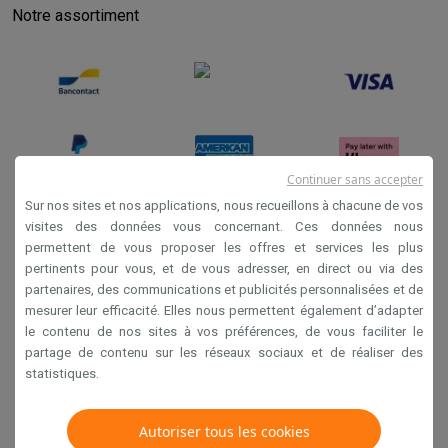
Notre assortiment
Continuer sans accepter
Sur nos sites et nos applications, nous recueillons à chacune de vos
visites des données vous concernant. Ces données nous
permettent de vous proposer les offres et services les plus
Conditions générales de vente
pertinents pour vous, et de vous adresser, en direct ou via des
Privacy
partenaires, des communications et publicités personnalisées et de
mesurer leur efficacité. Elles nous permettent également d’adapter
Disclaimer
le contenu de nos sites à vos préférences, de vous faciliter le
Cookies
partage de contenu sur les réseaux sociaux et de réaliser des
statistiques.
Krëfel NV - Steenstraat 44 - Industriezone 4 "T Sas",
1851 Humbeek, België
Autoriser tous les cookies