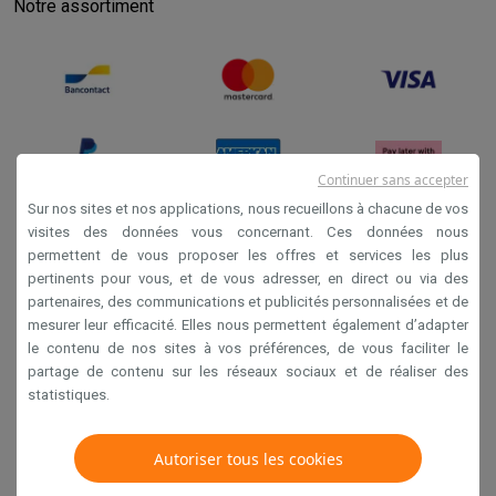
Notre assortiment
Continuer sans accepter
Sur nos sites et nos applications, nous recueillons à chacune de vos
visites des données vous concernant. Ces données nous
permettent de vous proposer les offres et services les plus
Conditions générales de vente
pertinents pour vous, et de vous adresser, en direct ou via des
Privacy
partenaires, des communications et publicités personnalisées et de
mesurer leur efficacité. Elles nous permettent également d’adapter
Disclaimer
le contenu de nos sites à vos préférences, de vous faciliter le
Cookies
partage de contenu sur les réseaux sociaux et de réaliser des
statistiques.
Krëfel NV - Steenstraat 44 - Industriezone 4 "T Sas",
1851 Humbeek, België
Autoriser tous les cookies
TVA BE 0400.673.544