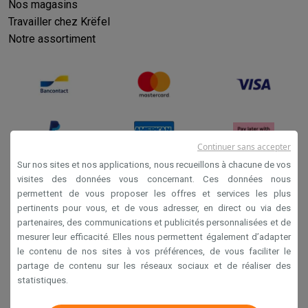
Nos magasins
Travailler chez Krëfel
Notre assortiment
Continuer sans accepter
Sur nos sites et nos applications, nous recueillons à chacune de vos
visites des données vous concernant. Ces données nous
permettent de vous proposer les offres et services les plus
Conditions générales de vente
pertinents pour vous, et de vous adresser, en direct ou via des
Privacy
partenaires, des communications et publicités personnalisées et de
mesurer leur efficacité. Elles nous permettent également d’adapter
Disclaimer
le contenu de nos sites à vos préférences, de vous faciliter le
Cookies
partage de contenu sur les réseaux sociaux et de réaliser des
statistiques.
Krëfel NV - Steenstraat 44 - Industriezone 4 "T Sas",