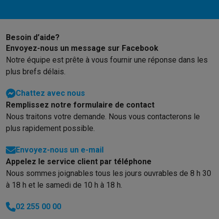
Gaming
PlayStation
PlayStation 5
Jeux PS5
Jeux PS4
Manettes PlaySta
Nintendo
Nintendo Switch 2
Jeux Nintendo Switch
Manettes Nin
Besoin d’aide?
Xbox
Jeux Xbox
Manettes Xbox
Casques Xbox
Accessoires Xb
Envoyez-nous un message sur Facebook
PC gaming
PC portables gamer
PC gamer
Écrans gaming
Souris
Notre équipe est prête à vous fournir une réponse dans les
Setup gaming
Casques gaming
Microphones gaming
Chaises g
plus brefs délais.
Consoles de jeu
Maison & objets connectés
Chattez avec nous
Montres connectées
Montres connectées
Trackers d’activité
Br
Remplissez notre formulaire de contact
Mobilité
Trottinettes électriques
Dashcams
GPS
Coyote
Accessoi
Nous traitons votre demande. Nous vous contacterons le
Sécurité & protection
Caméras de surveillance
Système d’alar
plus rapidement possible.
Paiement connecté
Terminaux de paiement
Accessoires SumU
Ambiance & confort
Éclairage
Panneaux solaires plug & play
Ass
Envoyez-nous un e-mail
Divertissement
Smart TV
Enceintes connectées
Google TV Stre
Appelez le service client par téléphone
Cuisine
Réfrigérateurs connectés
Lave-vaisselle connectés
Mac
Nous sommes joignables tous les jours ouvrables de 8 h 30
Ménage & santé
Lave-linge connectés
Sèche-linge connectés
T
à 18 h et le samedi de 10 h à 18 h.
Produits éco
02 255 00 00
Éco-chèques