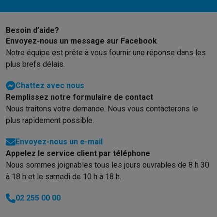
Gaming
PlayStation
PlayStation 5
Jeux PS5
Jeux PS4
Manettes PlaySta
Nintendo
Nintendo Switch 2
Jeux Nintendo Switch
Manettes Nin
Besoin d’aide?
Xbox
Jeux Xbox
Manettes Xbox
Casques Xbox
Accessoires Xb
Envoyez-nous un message sur Facebook
PC gaming
PC portables gamer
PC gamer
Écrans gaming
Souris
Notre équipe est prête à vous fournir une réponse dans les
Setup gaming
Casques gaming
Microphones gaming
Chaises g
plus brefs délais.
Consoles de jeu
Chattez avec nous
Maison & objets connectés
Remplissez notre formulaire de contact
Montres connectées
Montres connectées
Trackers d’activité
Br
Nous traitons votre demande. Nous vous contacterons le
Mobilité
Trottinettes électriques
Dashcams
GPS
Coyote
Accessoi
plus rapidement possible.
Sécurité & protection
Caméras de surveillance
Système d’alar
Paiement connecté
Terminaux de paiement
Accessoires SumU
Envoyez-nous un e-mail
Ambiance & confort
Éclairage
Panneaux solaires plug & play
Ass
Appelez le service client par téléphone
Divertissement
Smart TV
Enceintes connectées
Google TV Stre
Nous sommes joignables tous les jours ouvrables de 8 h 30
Cuisine
Réfrigérateurs connectés
Lave-vaisselle connectés
Mac
à 18 h et le samedi de 10 h à 18 h.
Ménage & santé
Lave-linge connectés
Sèche-linge connectés
T
Produits éco
02 255 00 00
Éco-chèques