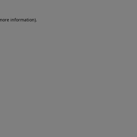
more information)
.