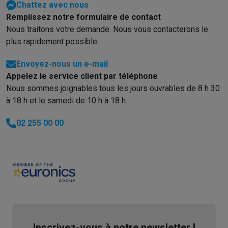
Reconditionné
Chattez avec nous
Smartphones reconditionnés
Tablettes reconditionnés
Ordinate
Remplissez notre formulaire de contact
Ménage
Nous traitons votre demande. Nous vous contacterons le
Machines à laver avec des éco-chèques
Sèche-linge avec des
plus rapidement possible.
Petits appareils de cuisine
Petits appareils de cuisine avec des éco-chèques
Machines à
Envoyez-nous un e-mail
Grands appareils de cuisine
Appelez le service client par téléphone
Nous sommes joignables tous les jours ouvrables de 8 h 30
Lave-vaisselle avec des éco-chèques
Réfrigerateurs avec de
Climatiseurs
à 18 h et le samedi de 10 h à 18 h.
Climatiseurs avec des éco-chèques
02 255 00 00
TV & audio
TV avec des éco-cheques
Enceintes Bluetooth avec des éco-
Multimédie & téléphonie
Smartphones avec des éco-cheques
Tablettes avec des éco-
En route
Trottinettes électriques avec des éco-chèques
Initiatives écologiques
Impact
Économies d'énergie
Recyclez votre vieux électro
Info & actions
Inscrivez-vous à notre newsletter !