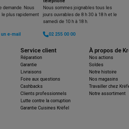
téléphone
re demande. Nous
Nous sommes joignables tous les
Numéro de téléphone
ions éco
 le plus rapidement
jours ouvrables de 8 h 30 à 18 h et le
samedi de 10 h à 18 h.
nateurs portables reconditionnés
Rachat
un e-mail
02 255 00 00
c des éco-chèques
Aspirateurs avec des éco-chèques
Fers à rep
Service client
À propos de Kr
es à café avec des éco-cheques
Machines à soda avec des éco
Réparation
Nos actions
Garantie
Soldes
c des éco-chèques
Congélateurs avec des éco-chèques
Fours av
Livraisons
Notre histoire
Foire aux questions
Nos magasins
Cashbacks
Travailler chez Krëf
Clients professionnels
Notre assortiment
éco-cheques
Casques avec des éco-cheques
Écouteurs avec de
Lutte contre la corruption
Garantie Cuisines Krëfel
éco-cheques
PC portables avec des éco-cheques
Écrans PC ave