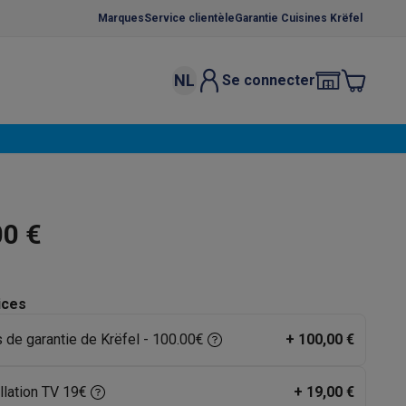
Marques
Service clientèle
Garantie Cuisines Krëfel
NL
Se connecter
osition et socles
Étendoirs à linge
élateurs
bles
Caves à vin encastrables
Micro-ondes encastrables
Machines
oêles
Casseroles
00 €
ices
s de garantie de Krëfel - 100.00€
+
100,00 €
ce Gusto
Cafetières
Café, capsules & dosettes
Accessoires
llation TV 19€
+
19,00 €