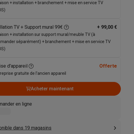
aison + installation + branchement + mise en service TV
s
Tables de cuisson électriques
Accessoires
DS)
llation TV + Support mural 99€
+
99,00 €
s
aison + installation sur support mural/meuble TV (à
mander séparément) + branchement + mise en service TV
DS)
ise d'appareil
Offerte
d'aspirateur
Accessoires
 reprise gratuite de l'ancien appareil
es
Accessoires
Acheter maintenant
ander en ligne
osition et socles
Étendoirs à linge
onible dans 19 magasins