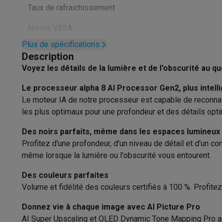
Appareils photo
Appareils photo numériques
Appareils pho
Taux de rafraichissement
Vidéo
GoPro
Action cams
Drones
Caméscopes
Accessoires photo
Housses de transport
Flashs & filtres
C
Norme VESA
Téléphonie & montres connectées
Plus de spécifications
HDR supporté
GSM
Smartphones
Apple iPhone
Smartphones Samsung
GS
Description
Reconditionné
Smartphones reconditionnés
Rachat
Voyez les détails de la lumière et de l'obscurité au qu
HDR
Protection GSM
Coques iPhone
Coques Samsung
Toutes l
Le processeur alpha 8 AI Processor Gen2, plus intelli
Fonctionnalités
Montres connectées
Montres connectées
Trackers d’activi
Le moteur IA de notre processeur est capable de reconnaît
Chargeurs GSM
Chargeurs et câbles
Chargeurs sans fil
Câb
Smart TV
les plus optimaux pour une profondeur et des détails opt
Accessoires GSM
AirTags & traceurs GPS
Écouteurs sans f
Téléphones fixes
Téléphones fixes
Talkie walkie
Babyphon
Smart TV
Des noirs parfaits, même dans les espaces lumineux
Ordinateurs & tablettes
Profitez d'une profondeur, d'un niveau de détail et d'un c
Système d'exploitation
Ordinateurs
PC portables
PC portables gamer
Apple MacB
même lorsque la lumière ou l'obscurité vous entourent.
Périphériques IT
Souris
Claviers
Webcams
Enceintes PC
Ca
Processeur
Des couleurs parfaites
Tablettes & liseuses
Tablettes
Apple iPad
Samsung Galaxy
Volume et fidélité des couleurs certifiés à 100 %. Profi
Imprimer
Imprimantes
Cartouches d'encre & papier
Cricut
Fonctionnalités
Réseau & wifi
Routeurs & points d'accès
Adaptateurs CPL 
Donnez vie à chaque image avec AI Picture Pro
Connectique
Mémoire & stockage
Disques durs externes
SSD
Clés USB
AI Super Upscaling et OLED Dynamic Tone Mapping Pro anal