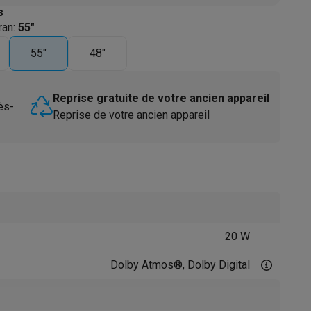
s
ran
:
55"
55"
48"
Reprise gratuite de votre ancien appareil
ès-
Reprise de votre ancien appareil
Accessoires
20 W
Dolby Atmos®, Dolby Digital