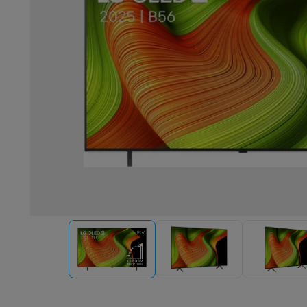
Robots & mixeurs
Robots de cuisine
Robots pâtissiers
Mix
Cuisson & vapeur
Cuiseurs multifonctions
Cuiseurs de riz 
Fun cooking
Gourmet
Fondues
Raclette
TeppanYaki
Appareil
Barbecues
Barbecues électriques
Barbecues au charbon
Ba
Boissons froides
Machines à jus
Machines à boissons péti
Ustensiles de cuisine
Poêles
Casseroles
Balances de cuis
Desserts
Gaufriers
Sorbetières
Crêpières
Desserts divers
Smart garden
Potagers d'intérieur
Plantes aromatiques
Mac
Ménage & airco
Aspirer
Aspirateurs
Aspirateurs robots
Aspirateurs balai
Asp
Robots d'entretien
Aspirateurs robots
Aspirateurs robots l
Nettoyer
Nettoyeurs de sols
Nettoyeurs à vapeur
Nettoyeur
Soin du linge
Centrales vapeur
Fers à repasser
Défroisseur
Couture
Machines à coudre
Accessoires
Climatisation
Climatiseurs mobiles
Aircoolers
Ventilateurs
A
Traitement de l'air
Purificateurs d'air
Humidificateurs
Déshum
Chauffer
Chauffage électrique
Couvertures chauffantes
Lavage & séchage
Machines à laver
Sèche-linge
Sets machi