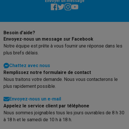
Reconditionné
Envoyer un message
Smartphones reconditionnés
Tablettes reconditionnés
Ordinate
Ménage
Machines à laver avec des éco-chèques
Sèche-linge avec des
Petits appareils de cuisine
Besoin d’aide?
Petits appareils de cuisine avec des éco-chèques
Machines à
Envoyez-nous un message sur Facebook
Grands appareils de cuisine
Notre équipe est prête à vous fournir une réponse dans les
Lave-vaisselle avec des éco-chèques
Réfrigerateurs avec de
plus brefs délais.
Climatiseurs
Climatiseurs avec des éco-chèques
Chattez avec nous
TV & audio
Remplissez notre formulaire de contact
TV avec des éco-cheques
Enceintes Bluetooth avec des éco-
Nous traitons votre demande. Nous vous contacterons le
Multimédie & téléphonie
plus rapidement possible.
Smartphones avec des éco-cheques
Tablettes avec des éco-
Envoyez-nous un e-mail
En route
Appelez le service client par téléphone
Trottinettes électriques avec des éco-chèques
Nous sommes joignables tous les jours ouvrables de 8 h 30
Initiatives écologiques
à 18 h et le samedi de 10 h à 18 h.
Impact
Économies d'énergie
Recyclez votre vieux électro
Info & actions