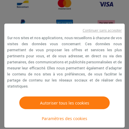
Continuer sans accepter
Sur nos sites et nos applications, nous recueillons à chacune de vos
visites des données vous concernant. Ces données nous
permettent de vous proposer les offres et services les plus
Conditions générales de vente
pertinents pour vous, et de vous adresser, en direct ou via des
Privacy
partenaires, des communications et publicités personnalisées et de
mesurer leur efficacité. Elles nous permettent également d’adapter
Disclaimer
le contenu de nos sites à vos préférences, de vous faciliter le
Cookies
partage de contenu sur les réseaux sociaux et de réaliser des
statistiques.
Krëfel NV - Steenstraat 44 - Industriezone 4 "T Sas",
1851 Humbeek, België
Autoriser tous les cookies
TVA BE 0400.673.544
Paramètres des cookies
Copyright 2026