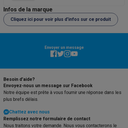
Info & actions
Infos de la marque
Soldes
Toutes les soldes
Soldes gros électro
Soldes petit élec
Cliquez ici pour voir plus d'infos sur ce produit
Actions
Deals du moment
Promotions
Cashbacks
Soldes
Black F
Voici pourquoi choisir Krëfel
Livraison offerte
Garantie du meille
Installation à domicile
Installation gros électro
Installation enca
Modes de paiement
Gift card
Écochèques
Acheter à crédit
Alma 
Envoyer un message
Service client
Réparation de votre appareil
Vérifiez votre heure 
Gros électro & encastrable
Trouvez votre machine à laver idéal
Petit électro
Beauté & santé
Ménage
Cuisine
Plus...
Télévision & Audio
Choisissez votre télévision idéale
Une encei
Sport & Loisirs
Choisir une montre connectée
Choisir une trotti
Besoin d’aide?
Outlet
Envoyez-nous un message sur Facebook
Outlet
Toutes nos offres outlet
Outlet multimedia & téléphonie
O
Notre équipe est prête à vous fournir une réponse dans les
plus brefs délais.
Chattez avec nous
Remplissez notre formulaire de contact
Nous traitons votre demande. Nous vous contacterons le