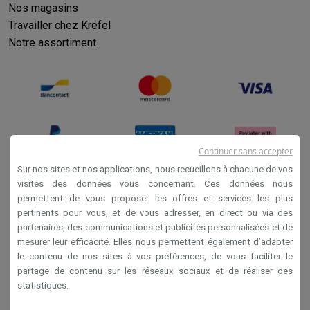
Nos magasins
Travailler chez Krëfel
Notre assortiment
Continuer sans accepter
Sur nos sites et nos applications, nous recueillons à chacune de vos
visites des données vous concernant. Ces données nous
permettent de vous proposer les offres et services les plus
Conditions générales de vente
pertinents pour vous, et de vous adresser, en direct ou via des
Privacy
partenaires, des communications et publicités personnalisées et de
mesurer leur efficacité. Elles nous permettent également d’adapter
Disclaimer
le contenu de nos sites à vos préférences, de vous faciliter le
Cookies
partage de contenu sur les réseaux sociaux et de réaliser des
statistiques.
Krëfel NV - Steenstraat 44 - Industriezone 4 "T Sas",