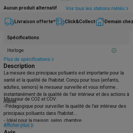
Barbecues
Barbecues électriques
Barbecues au charbon
Barbec
Aucun produit alternatif
Voir tous les stations météo
Boissons froides
Machines à jus
Machines à boissons pétillan
Ustensiles de cuisine
Poêles
Casseroles
Balances de cuisine
M
Livraison offerte*
Click&Collect
Demain chez
Desserts
Gaufriers
Sorbetières
Crêpières
Desserts divers
Smart garden
Potagers d'intérieur
Plantes aromatiques
Machine
Spécifications
Ménage & airco
Horloge
Aspirer
Aspirateurs
Aspirateurs robots
Aspirateurs balai
Aspirat
Robots d'entretien
Aspirateurs robots
Aspirateurs robots laveur
Plus de spécifications
Description
Nettoyer
Nettoyeurs de sols
Nettoyeurs à vapeur
Nettoyeurs ta
La mesure des principaux polluants est importante pour la
Soin du linge
Centrales vapeur
Fers à repasser
Défroisseurs va
santé et la qualité de l'habitat. Conçu pour tous (enfants,
Couture
Machines à coudre
Accessoires
adultes, seniors) le mesueur surveille et vous informe
Climatisation
Climatiseurs mobiles
Aircoolers
Ventilateurs
Acces
instantanément de la qualité de l'air intérieur et des actions à
Traitement de l'air
Purificateurs d'air
Humidificateurs
Déshumidif
Mesureur de CO2 et COV:
mener.
Chauffer
Chauffage électrique
Couvertures chauffantes
-Pédagogique pour surveiller la qualité de l'air intérieur des
Lavage & séchage
Machines à laver
Sèche-linge
Sets machine à
principaux polluants dans l'habitat.
Animaux
Distributeur de croquettes automatique
Litière automa
- Idéal pour la maison: salon, chambre.
Beauté & santé
Afficher plus
- Modèle compact et esthétique.
Avis
Soins des cheveux
Sèche-cheveux
Lisseurs
Fers à boucler
Bros