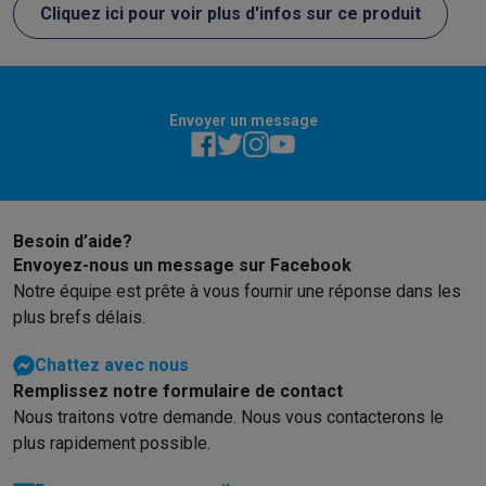
Éco-chèques info
Tous les produits éco
Toutes les promotions
Cliquez ici pour voir plus d'infos sur ce produit
Reconditionné
Smartphones reconditionnés
Tablettes reconditionnés
Ordinate
Ménage
Machines à laver avec des éco-chèques
Sèche-linge avec des
Envoyer un message
Petits appareils de cuisine
Petits appareils de cuisine avec des éco-chèques
Machines à
Grands appareils de cuisine
Lave-vaisselle avec des éco-chèques
Réfrigerateurs avec de
Climatiseurs
Besoin d’aide?
Envoyez-nous un message sur Facebook
Climatiseurs avec des éco-chèques
Notre équipe est prête à vous fournir une réponse dans les
TV & audio
plus brefs délais.
TV avec des éco-cheques
Enceintes Bluetooth avec des éco-
Multimédie & téléphonie
Chattez avec nous
Smartphones avec des éco-cheques
Tablettes avec des éco-
Remplissez notre formulaire de contact
En route
Nous traitons votre demande. Nous vous contacterons le
Trottinettes électriques avec des éco-chèques
plus rapidement possible.
Initiatives écologiques
Impact
Économies d'énergie
Recyclez votre vieux électro