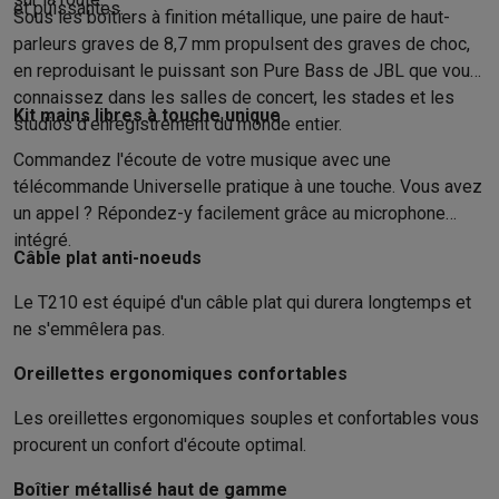
Accessoires photo
Housses de transport
Flashs & filtres
Carte
et puissantes.
Sous les boîtiers à finition métallique, une paire de haut-
Téléphonie & montres connectées
parleurs graves de 8,7 mm propulsent des graves de choc,
GSM
Smartphones
Apple iPhone
Smartphones Samsung
GSM av
en reproduisant le puissant son Pure Bass de JBL que vous
Reconditionné
Smartphones reconditionnés
Rachat
connaissez dans les salles de concert, les stades et les
Protection GSM
Coques iPhone
Coques Samsung
Toutes les c
Kit mains libres à touche unique
studios d'enregistrement du monde entier.
Montres connectées
Montres connectées
Trackers d’activité
Br
Commandez l'écoute de votre musique avec une
Chargeurs GSM
Chargeurs et câbles
Chargeurs sans fil
Câbles 
télécommande Universelle pratique à une touche. Vous avez
Accessoires GSM
AirTags & traceurs GPS
Écouteurs sans fil
Su
un appel ? Répondez-y facilement grâce au microphone
Téléphones fixes
Téléphones fixes
Talkie walkie
Babyphones
intégré.
Ordinateurs & tablettes
Câble plat anti-noeuds
Ordinateurs
PC portables
PC portables gamer
Apple MacBook
P
Le T210 est équipé d'un câble plat qui durera longtemps et
Périphériques IT
Souris
Claviers
Webcams
Enceintes PC
Casque
ne s'emmêlera pas.
Tablettes & liseuses
Tablettes
Apple iPad
Samsung Galaxy Tab
Imprimer
Imprimantes
Cartouches d'encre & papier
Cricut
Oreillettes ergonomiques confortables
Réseau & wifi
Routeurs & points d'accès
Adaptateurs CPL & Wi
Mémoire & stockage
Disques durs externes
SSD
Clés USB
Cart
Les oreillettes ergonomiques souples et confortables vous
procurent un confort d'écoute optimal.
Logiciels
Windows & Microsoft Office
Anti-Virus
Autres logiciel
Accessoires IT
Chargeurs & câbles
Housses & sacs
Supports
T
Boîtier métallisé haut de gamme