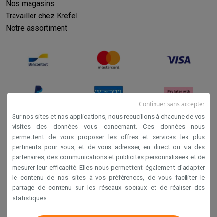
Nos magasins
Travailler chez Krëfel
Notre assortiment
Continuer sans accepter
Sur nos sites et nos applications, nous recueillons à chacune de vos
visites des données vous concernant. Ces données nous
permettent de vous proposer les offres et services les plus
Conditions générales de vente
pertinents pour vous, et de vous adresser, en direct ou via des
Privacy
partenaires, des communications et publicités personnalisées et de
mesurer leur efficacité. Elles nous permettent également d’adapter
Disclaimer
le contenu de nos sites à vos préférences, de vous faciliter le
Cookies
partage de contenu sur les réseaux sociaux et de réaliser des
statistiques.
Krëfel NV - Steenstraat 44 - Industriezone 4 "T Sas",