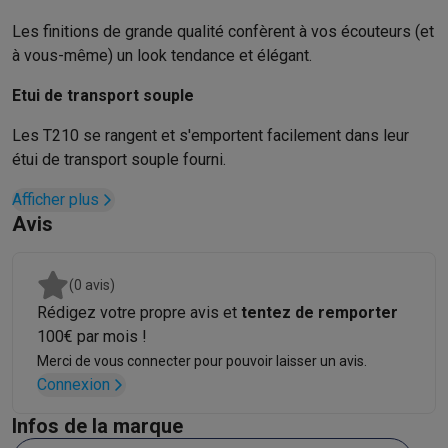
Gaming
PlayStation
PlayStation 5
Jeux PS5
Jeux PS4
Manettes PlaySta
Les finitions de grande qualité confèrent à vos écouteurs (et
Nintendo
Nintendo Switch 2
Jeux Nintendo Switch
Manettes Nin
à vous-même) un look tendance et élégant.
Xbox
Jeux Xbox
Manettes Xbox
Casques Xbox
Accessoires Xb
Etui de transport souple
PC gaming
PC portables gamer
PC gamer
Écrans gaming
Souris
Setup gaming
Casques gaming
Microphones gaming
Chaises g
Les T210 se rangent et s'emportent facilement dans leur
Consoles de jeu
étui de transport souple fourni.
Maison & objets connectés
Afficher plus
Montres connectées
Montres connectées
Trackers d’activité
Br
Avis
Mobilité
Trottinettes électriques
Dashcams
GPS
Coyote
Accessoi
Sécurité & protection
Caméras de surveillance
Système d’alar
Paiement connecté
Terminaux de paiement
Accessoires SumU
(0 avis)
Ambiance & confort
Éclairage
Panneaux solaires plug & play
Ass
Rédigez votre propre avis et
tentez de remporter
Divertissement
Smart TV
Enceintes connectées
Google TV Stre
100€ par mois !
Cuisine
Réfrigérateurs connectés
Lave-vaisselle connectés
Mac
Merci de vous connecter pour pouvoir laisser un avis.
Ménage & santé
Lave-linge connectés
Sèche-linge connectés
T
Connexion
Produits éco
Infos de la marque
Éco-chèques