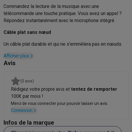
Accessoires photo
Housses de transport
Flashs & filtres
Carte
Commandez la lecture de la musique avec une
Téléphonie & montres connectées
télécommande une touche pratique. Vous avez un appel ?
GSM
Smartphones
Apple iPhone
Smartphones Samsung
GSM av
Répondez instantanément avec le microphone intégré.
Reconditionné
Smartphones reconditionnés
Rachat
Protection GSM
Coques iPhone
Coques Samsung
Toutes les c
Câble plat sans nœud
Montres connectées
Montres connectées
Trackers d’activité
Br
Un câble plat durable et qui ne s'emmêlera pas en nœuds.
Chargeurs GSM
Chargeurs et câbles
Chargeurs sans fil
Câbles 
Accessoires GSM
AirTags & traceurs GPS
Écouteurs sans fil
Su
Afficher plus
Téléphones fixes
Téléphones fixes
Talkie walkie
Babyphones
Avis
Ordinateurs & tablettes
Ordinateurs
PC portables
PC portables gamer
Apple MacBook
P
Périphériques IT
Souris
Claviers
Webcams
Enceintes PC
Casque
(0 avis)
Tablettes & liseuses
Tablettes
Apple iPad
Samsung Galaxy Tab
Rédigez votre propre avis et
tentez de remporter
Imprimer
Imprimantes
Cartouches d'encre & papier
Cricut
100€ par mois !
Réseau & wifi
Routeurs & points d'accès
Adaptateurs CPL & Wi
Merci de vous connecter pour pouvoir laisser un avis.
Connexion
Mémoire & stockage
Disques durs externes
SSD
Clés USB
Cart
Logiciels
Windows & Microsoft Office
Anti-Virus
Autres logiciel
Infos de la marque
Accessoires IT
Chargeurs & câbles
Housses & sacs
Supports
T