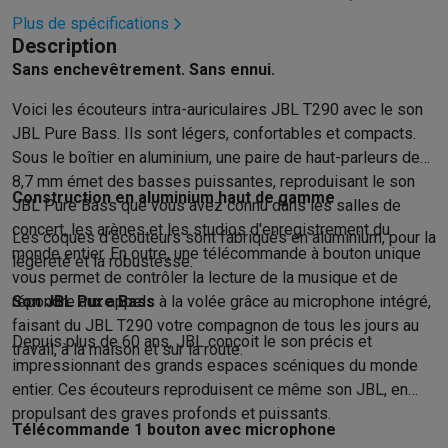
Hygiène dentaire
Brosses à dents électriques
Brossettes
Hydro
Plus de spécifications
Description
Rasage
Rasoirs électriques
Tondeuses barbe
Tondeuses multif
Sans enchevêtrement. Sans ennui.
Épilation
Épilateurs à lumière pulsée
Épilateurs
Rasoirs électriq
Beauté
Soin du visage
Masques LED
Miroirs
Manucure & pédicu
Voici les écouteurs intra-auriculaires JBL T290 avec le son
Massage
Massage pieds
Sièges de massage
Massage cou & 
JBL Pure Bass. Ils sont légers, confortables et compacts.
Santé
Pèse-personne
Tensiomètres
Électrostimulation
Appareils
Sous le boîtier en aluminium, une paire de haut-parleurs de
Pour le bébé
Babyphones
Tire-laits
Chauffe-biberons
Aérosols
H
8,7 mm émet des basses puissantes, reproduisant le son
Construction en aluminium haut de gamme
TV, audio & photo
JBL Pure Bass que vous avez connu dans les salles de
TV & projecteurs
TV
TV avec barre de son
TV 2026
TV LG
TV Sam
concert, les arènes et les studios d'enregistrement du
Les coques d'écouteurs sont fabriqués en aluminium, pour la
Périphériques TV
Barres de son
Home-cinema
Amplificateurs
Me
monde entier. En outre, une télécommande à bouton unique
légèreté et la robustesse.
Casques & Écouteurs
Casques
Casques Bluetooth
Écouteurs
Éco
vous permet de contrôler la lecture de la musique et de
Enceintes
Enceintes
Enceintes Bluetooth
Enceintes connectées
répondre aux appels à la volée grâce au microphone intégré,
Son JBL Pure Bass
Audio domestique
Radios & réveils
Tourne-disque
Chaînes hifi
faisant du JBL T290 votre compagnon de tous les jours au
Depuis plus de 60 ans, JBL conçoit le son précis et
Navigation
Dashcams
GPS
Coyote
Accessoires GPS
travail, à la maison et sur la route.
impressionnant des grands espaces scéniques du monde
Accessoires TV & audio
Supports
Câbles
Lecteurs multimédias
entier. Ces écouteurs reproduisent ce même son JBL, en
Appareils photo
Appareils photo numériques
Appareils photo i
propulsant des graves profonds et puissants.
Vidéo
GoPro
Action cams
Drones
Caméscopes
Télécommande 1 bouton avec microphone