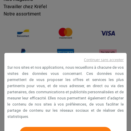
Travailler chez Krëfel
Notre assortiment
Continuer sans accepter
Sur nos sites et nos applications, nous recueillons à chacune de vos
visites des données vous concernant. Ces données nous
permettent de vous proposer les offres et services les plus
Conditions générales de vente
pertinents pour vous, et de vous adresser, en direct ou via des
Privacy
partenaires, des communications et publicités personnalisées et de
mesurer leur efficacité. Elles nous permettent également d’adapter
Disclaimer
le contenu de nos sites à vos préférences, de vous faciliter le
Cookies
partage de contenu sur les réseaux sociaux et de réaliser des
statistiques.
Krëfel NV - Steenstraat 44 - Industriezone 4 "T Sas",