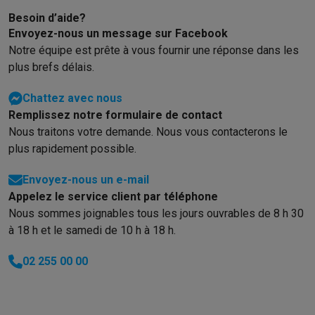
Info & actions
Besoin d’aide?
Soldes
Toutes les soldes
Soldes gros électro
Soldes petit élec
Envoyez-nous un message sur Facebook
Actions
Deals du moment
Promotions
Cashbacks
Soldes
Black F
Notre équipe est prête à vous fournir une réponse dans les
Voici pourquoi choisir Krëfel
Livraison offerte
Garantie du meille
plus brefs délais.
Installation à domicile
Installation gros électro
Installation enca
Chattez avec nous
Modes de paiement
Gift card
Écochèques
Acheter à crédit
Alma 
Remplissez notre formulaire de contact
Service client
Réparation de votre appareil
Vérifiez votre heure 
Nous traitons votre demande. Nous vous contacterons le
Gros électro & encastrable
Trouvez votre machine à laver idéal
plus rapidement possible.
Petit électro
Beauté & santé
Ménage
Cuisine
Plus...
Télévision & Audio
Choisissez votre télévision idéale
Une encei
Envoyez-nous un e-mail
Sport & Loisirs
Choisir une montre connectée
Choisir une trotti
Appelez le service client par téléphone
Outlet
Nous sommes joignables tous les jours ouvrables de 8 h 30
Outlet
Toutes nos offres outlet
Outlet multimedia & téléphonie
O
à 18 h et le samedi de 10 h à 18 h.
02 255 00 00