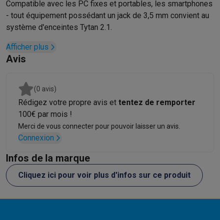
Accessoires photo
Housses de transport
Flashs & filtres
Carte
Compatible avec les PC fixes et portables, les smartphones
Téléphonie & montres connectées
- tout équipement possédant un jack de 3,5 mm convient au
GSM
Smartphones
Apple iPhone
Smartphones Samsung
GSM av
système d'enceintes Tytan 2.1.
Reconditionné
Smartphones reconditionnés
Rachat
Afficher plus
Protection GSM
Coques iPhone
Coques Samsung
Toutes les c
Avis
Montres connectées
Montres connectées
Trackers d’activité
Br
Chargeurs GSM
Chargeurs et câbles
Chargeurs sans fil
Câbles 
Accessoires GSM
AirTags & traceurs GPS
Écouteurs sans fil
Su
(0 avis)
Téléphones fixes
Téléphones fixes
Talkie walkie
Babyphones
Rédigez votre propre avis et
tentez de remporter
Ordinateurs & tablettes
100€ par mois !
Ordinateurs
PC portables
PC portables gamer
Apple MacBook
P
Merci de vous connecter pour pouvoir laisser un avis.
Périphériques IT
Souris
Claviers
Webcams
Enceintes PC
Casque
Connexion
Tablettes & liseuses
Tablettes
Apple iPad
Samsung Galaxy Tab
Infos de la marque
Imprimer
Imprimantes
Cartouches d'encre & papier
Cricut
Réseau & wifi
Routeurs & points d'accès
Adaptateurs CPL & Wi
Cliquez ici pour voir plus d'infos sur ce produit
Mémoire & stockage
Disques durs externes
SSD
Clés USB
Cart
Logiciels
Windows & Microsoft Office
Anti-Virus
Autres logiciel
Accessoires IT
Chargeurs & câbles
Housses & sacs
Supports
T