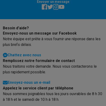
Gaming
Envoyer un message
PlayStation
PlayStation 5
Jeux PS5
Jeux PS4
Manettes PlaySta
Nintendo
Nintendo Switch 2
Jeux Nintendo Switch
Manettes Nin
Xbox
Jeux Xbox
Manettes Xbox
Casques Xbox
Accessoires Xb
PC gaming
PC portables gamer
PC gamer
Écrans gaming
Souris
Besoin d’aide?
Setup gaming
Casques gaming
Microphones gaming
Chaises g
Envoyez-nous un message sur Facebook
Maison & objets connectés
Notre équipe est prête à vous fournir une réponse dans les
Montres connectées
Montres connectées
Trackers d’activité
Br
plus brefs délais.
Mobilité
Trottinettes électriques
Dashcams
GPS
Coyote
Accessoi
Sécurité & protection
Caméras de surveillance
Système d’alar
Chattez avec nous
Paiement connecté
Terminaux de paiement
Accessoires SumU
Remplissez notre formulaire de contact
Ambiance & confort
Éclairage
Panneaux solaires plug & play
Ass
Nous traitons votre demande. Nous vous contacterons le
Divertissement
Smart TV
Enceintes connectées
Google TV Stre
plus rapidement possible.
Cuisine
Réfrigérateurs connectés
Lave-vaisselle connectés
Mac
Envoyez-nous un e-mail
Ménage & santé
Lave-linge connectés
Sèche-linge connectés
T
Appelez le service client par téléphone
Produits éco
Nous sommes joignables tous les jours ouvrables de 8 h 30
Éco-chèques
à 18 h et le samedi de 10 h à 18 h.
Éco-chèques info
Tous les produits éco
Toutes les promotions