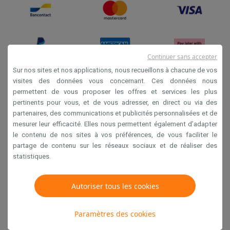
Continuer sans accepter
Sur nos sites et nos applications, nous recueillons à chacune de vos
visites des données vous concernant. Ces données nous
permettent de vous proposer les offres et services les plus
Conditions générales de vente
pertinents pour vous, et de vous adresser, en direct ou via des
Privacy
partenaires, des communications et publicités personnalisées et de
mesurer leur efficacité. Elles nous permettent également d’adapter
Disclaimer
le contenu de nos sites à vos préférences, de vous faciliter le
Cookies
partage de contenu sur les réseaux sociaux et de réaliser des
statistiques.
Krëfel NV - Steenstraat 44 - Industriezone 4 "T Sas",
1851 Humbeek, België
Autoriser tous les cookies
TVA BE 0400.673.544
Paramètres des cookies
Copyright 2026