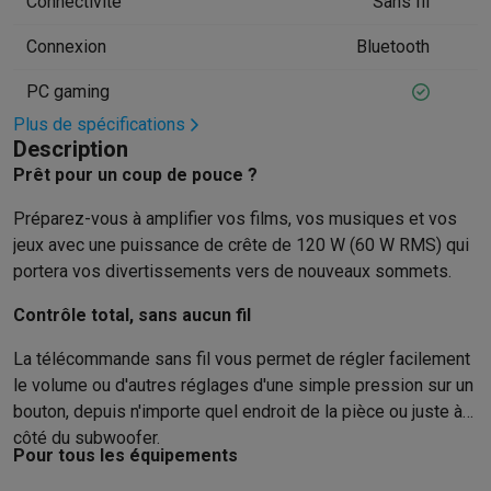
Connectivité
Sans fil
Hygiène dentaire
Brosses à dents électriques
Brossettes
Hydro
Connexion
Bluetooth
Rasage
Rasoirs électriques
Tondeuses barbe
Tondeuses multif
Épilation
Épilateurs à lumière pulsée
Épilateurs
Rasoirs électriq
PC gaming
Beauté
Soin du visage
Masques LED
Miroirs
Manucure & pédicu
Plus de spécifications
Massage
Massage pieds
Sièges de massage
Massage cou & 
Description
Santé
Pèse-personne
Tensiomètres
Électrostimulation
Appareils
Prêt pour un coup de pouce ?
Pour le bébé
Babyphones
Tire-laits
Chauffe-biberons
Aérosols
H
TV, audio & photo
Préparez-vous à amplifier vos films, vos musiques et vos
TV & projecteurs
TV
TV avec barre de son
TV 2026
TV LG
TV Sam
jeux avec une puissance de crête de 120 W (60 W RMS) qui
portera vos divertissements vers de nouveaux sommets.
Périphériques TV
Barres de son
Home-cinema
Amplificateurs
Me
Casques & Écouteurs
Casques
Casques Bluetooth
Écouteurs
Éco
Contrôle total, sans aucun fil
Enceintes
Enceintes
Enceintes Bluetooth
Enceintes connectées
Audio domestique
Radios & réveils
Tourne-disque
Chaînes hifi
La télécommande sans fil vous permet de régler facilement
Navigation
Dashcams
GPS
Coyote
Accessoires GPS
le volume ou d'autres réglages d'une simple pression sur un
Accessoires TV & audio
Supports
Câbles
Lecteurs multimédias
bouton, depuis n'importe quel endroit de la pièce ou juste à
Appareils photo
Appareils photo numériques
Appareils photo i
côté du subwoofer.
Pour tous les équipements
Vidéo
GoPro
Action cams
Drones
Caméscopes