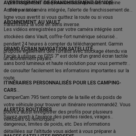
Accessoires photo
Housses de transport
Flashs & filtres
Carte
AVERTISSEMENT DE FRANCHISSEMENT DE VOIE
préchargé vous indiquera les lieux qui valent la peine
Téléphonie & montres connectées
Activé par la caméra intégrée, l'alerte de franchissement de
d'être visités.
GSM
Smartphones
Apple iPhone
Smartphones Samsung
GSM av
ligne vous avertit si vous quittez la route ou si vous
ABONNEMENT AU VAULT
Reconditionné
Smartphones reconditionnés
Rachat
franchissez la voie en sens inverse.
Les vidéos enregistrées par votre caméra intégrée sont
Protection GSM
Coques iPhone
Coques Samsung
Toutes les c
stockées dans Vault, coffre-fort numérique sécurisé
Montres connectées
Montres connectées
Trackers d’activité
Br
pendant 24 heures à compter du téléchargement. Garmin
Chargeurs GSM
Chargeurs et câbles
Chargeurs sans fil
Câbles 
GRAND ÉCRAN NAVIGATION SATELLITE
propose également des forfaits avec stockage étendu via
Accessoires GSM
AirTags & traceurs GPS
Écouteurs sans fil
Su
Facile à utiliser, ce GPS 7″ est doté d'un grand écran tactile
un abonnement payant.
Téléphones fixes
Téléphones fixes
Talkie walkie
Babyphones
sans bord lumineux et haute résolution pour vous permettre
Ordinateurs & tablettes
de consulter facilement les informations importantes sur la
Ordinateurs
PC portables
PC portables gamer
Apple MacBook
P
route.
ITINÉRAIRES PERSONNALISÉS POUR LES CAMPING-
Périphériques IT
Souris
Claviers
Webcams
Enceintes PC
Casque
CARS
Tablettes & liseuses
Tablettes
Apple iPad
Samsung Galaxy Tab
CamperCam 795 tient compte de la taille et du poids de
Imprimer
Imprimantes
Cartouches d'encre & papier
Cricut
votre véhicule pour trouver un itinéraire recommandé2. Vous
Réseau & wifi
Routeurs & points d'accès
Adaptateurs CPL & Wi
ALERTES ROUTIÈRES
pouvez aussi enregistrer des profils pour plusieurs
Mémoire & stockage
Disques durs externes
SSD
Clés USB
Cart
Soyez averti à l'avance des pentes raides, virages
véhicules ou remorques.
Logiciels
Windows & Microsoft Office
Anti-Virus
Autres logiciel
dangereux, limites de poids, etc. Des informations
Accessoires IT
Chargeurs & câbles
Housses & sacs
Supports
T
détaillées sur l'altitude vous aident à vous préparer à