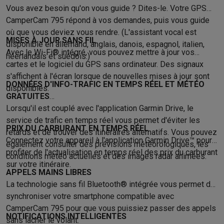
Éco-chèques info
Tous les produits éco
Toutes les promotions
Vous avez besoin qu'on vous guide ? Dites-le. Votre GPS
Reconditionné
CamperCam 795 répond à vos demandes, puis vous guide
Smartphones reconditionnés
Tablettes reconditionnés
Ordinate
où que vous deviez vous rendre. (L'assistant vocal est
Ménage
MISES À JOUR SANS FIL
disponible en allemand, anglais, danois, espagnol, italien,
Machines à laver avec des éco-chèques
Sèche-linge avec des
Avec le Wi-Fi® intégré, vous pouvez mettre à jour vos
néerlandais et suédois.)
Petits appareils de cuisine
cartes et le logiciel du GPS sans ordinateur. Des signaux
Petits appareils de cuisine avec des éco-chèques
Machines à
s'affichent à l'écran lorsque de nouvelles mises à jour sont
DONNÉES D'INFO-TRAFIC EN TEMPS RÉEL ET MÉTÉO
Grands appareils de cuisine
disponibles.
GRATUITES
Lave-vaisselle avec des éco-chèques
Réfrigerateurs avec de
Lorsqu'il est couplé avec l'application Garmin Drive, le
Climatiseurs
service de trafic en temps réel vous permet d'éviter les
Climatiseurs avec des éco-chèques
PRIX DU CARBURANT EN TEMPS RÉEL
retards et de trouver des itinéraires alternatifs. Vous pouvez
TV & audio
Connectez votre appareil à l'application Garmin Drive™ pour
également consulter des prévisions météorologiques, les
TV avec des éco-cheques
Enceintes Bluetooth avec des éco-
profiter de l'actualisation en temps réel des prix du carburant
conditions météo actuelles et des images radar animées.
Multimédie & téléphonie
sur votre itinéraire.
APPELS MAINS LIBRES
Smartphones avec des éco-cheques
Tablettes avec des éco-
La technologie sans fil Bluetooth® intégrée vous permet de
En route
synchroniser votre smartphone compatible avec
Trottinettes électriques avec des éco-chèques
CamperCam 795 pour que vous puissiez passer des appels
Initiatives écologiques
NOTIFICATIONS INTELLIGENTES
sans lâcher le volant.
Impact
Économies d'énergie
Recyclez votre vieux électro