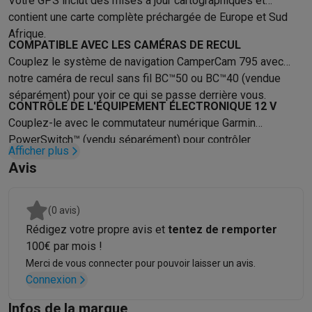
Votre GPS inclut des mises à jour cartographiques et
contient une carte complète préchargée de Europe et Sud
Afrique.
COMPATIBLE AVEC LES CAMÉRAS DE RECUL
Couplez le système de navigation CamperCam 795 avec
notre caméra de recul sans fil BC™50 ou BC™40 (vendue
séparément) pour voir ce qui se passe derrière vous.
CONTRÔLE DE L'ÉQUIPEMENT ÉLECTRONIQUE 12 V
Couplez-le avec le commutateur numérique Garmin
PowerSwitch™ (vendu séparément) pour contrôler
Afficher plus
facilement l'équipement électronique 12 V de votre véhicule,
Avis
tels que les lumières, les ventilateurs et bien plus encore.
(0 avis)
Rédigez votre propre avis et
tentez de remporter
100€ par mois !
Merci de vous connecter pour pouvoir laisser un avis.
Connexion
Infos de la marque