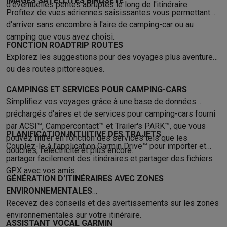
IMAGES SATELLITES BIRDSEYE
Gaming
d'éventuelles pentes abruptes le long de l'itinéraire.
Profitez de vues aériennes saisissantes vous permettant
PlayStation
PlayStation 5
Jeux PS5
Jeux PS4
Manettes PlaySta
d'arriver sans encombre à l'aire de camping-car ou au
Nintendo
Nintendo Switch 2
Jeux Nintendo Switch
Manettes Nin
camping que vous avez choisi.
Xbox
Jeux Xbox
Manettes Xbox
Casques Xbox
Accessoires Xb
FONCTION ROADTRIP ROUTES
PC gaming
PC portables gamer
PC gamer
Écrans gaming
Souris
Explorez les suggestions pour des voyages plus aventureux
Setup gaming
Casques gaming
Microphones gaming
Chaises g
ou des routes pittoresques.
Consoles de jeu
CAMPINGS ET SERVICES POUR CAMPING-CARS
Maison & objets connectés
Simplifiez vos voyages grâce à une base de données
Montres connectées
Montres connectées
Trackers d’activité
Br
préchargés d'aires et de services pour camping-cars fourni
Mobilité
Trottinettes électriques
Dashcams
GPS
Coyote
Accessoi
par ACSI™, Campercontact™ et Trailer's PARK™, que vous
Sécurité & protection
Caméras de surveillance
Système d’alar
PLANIFICATION INTUITIVE DES TRAJETS
pouvez filtrer en fonction des services tels que les
Paiement connecté
Terminaux de paiement
Accessoires SumU
Couplez-le à l'application Garmin Drive™ pour importer et
douches, l'électricité et plus encore.
Ambiance & confort
Éclairage
Panneaux solaires plug & play
Ass
partager facilement des itinéraires et partager des fichiers
Divertissement
Smart TV
Enceintes connectées
Google TV Stre
GPX avec vos amis.
Cuisine
Réfrigérateurs connectés
Lave-vaisselle connectés
Mac
GÉNÉRATION D'ITINÉRAIRES AVEC ZONES
ENVIRONNEMENTALES
Ménage & santé
Lave-linge connectés
Sèche-linge connectés
T
Recevez des conseils et des avertissements sur les zones
Produits éco
environnementales sur votre itinéraire.
Éco-chèques
ASSISTANT VOCAL GARMIN