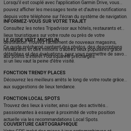
Lorsqu'il est couplé avec l'application Garmin Drive, vous
Info & actions
pouvez afficher les messages texte et d'autres notifications
Soldes
Toutes les soldes
Soldes gros électro
Soldes petit élec
depuis votre téléphone sur l'écran du système de navigation.
Actions
Deals du moment
Promotions
Cashbacks
Soldes
Black F
INFORMEZ-VOUS SUR VOTRE TRAJET
Voici pourquoi choisir Krëfel
Livraison offerte
Garantie du meille
Consultez les notes Tripadvisor aux hôtels, restaurants et
Installation à domicile
Installation gros électro
Installation enca
lieux touristiques sur votre route ou près de votre
LE GUIDE VERT MICHELIN
destination. Trouvez facilement de nouveaux magasins,
Modes de paiement
Gift card
Écochèques
Acheter à crédit
Alma 
Ce guide préchargé contient des photos, des descriptions
restaurants et des millions d'autres lieux populaires grâce
Service client
Réparation de votre appareil
Vérifiez votre heure 
détaillées et des évaluations, pour vous permettre de savoir
aux points d'intérêt Foursquare® préchargés.
Gros électro & encastrable
Trouvez votre machine à laver idéal
si un lieu vaut la peine d'être visité.
Petit électro
Beauté & santé
Ménage
Cuisine
Plus...
Télévision & Audio
Choisissez votre télévision idéale
Une encei
FONCTION TRENDY PLACES
Sport & Loisirs
Choisir une montre connectée
Choisir une trotti
Découvrez les meilleurs arrêts le long de votre route grâce
Outlet
aux suggestions de lieux tendance.
Outlet
Toutes nos offres outlet
Outlet multimedia & téléphonie
O
FONCTION LOCAL SPOTS
Trouvez des lieux à visiter, ainsi que des activités
passionnantes à essayer à proximité de votre position
actuelle via les recommandations Local Spots.
COUVERTURE CARTOGRAPHIQUE