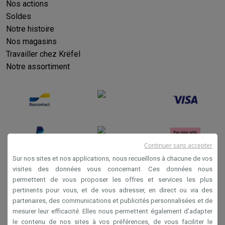
Nos actions
Soldes
Notre histoire
Nos magasins
Travailler chez Krëfel
Notre assortiment
Continuer sans accepter
Sur nos sites et nos applications, nous recueillons à chacune de vos
visites des données vous concernant. Ces données nous
permettent de vous proposer les offres et services les plus
Conditions générales de vente
pertinents pour vous, et de vous adresser, en direct ou via des
Privacy
partenaires, des communications et publicités personnalisées et de
mesurer leur efficacité. Elles nous permettent également d’adapter
Disclaimer
le contenu de nos sites à vos préférences, de vous faciliter le