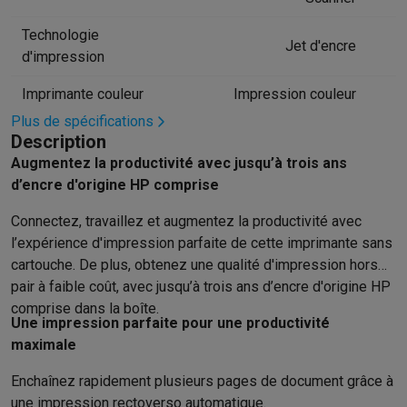
Hygiène dentaire
Brosses à dents électriques
Brossettes
Hydro
Technologie
Rasage
Rasoirs électriques
Tondeuses barbe
Tondeuses multif
Jet d'encre
d'impression
Épilation
Épilateurs à lumière pulsée
Épilateurs
Rasoirs électriq
Beauté
Soin du visage
Masques LED
Miroirs
Manucure & pédicu
Imprimante couleur
Impression couleur
Massage
Massage pieds
Sièges de massage
Massage cou & 
Plus de spécifications
Santé
Pèse-personne
Tensiomètres
Électrostimulation
Appareils
Description
Pour le bébé
Babyphones
Tire-laits
Chauffe-biberons
Aérosols
H
Augmentez la productivité avec jusqu’à trois ans
TV, audio & photo
d’encre d'origine HP comprise
TV & projecteurs
TV
TV avec barre de son
TV 2026
TV LG
TV Sam
Connectez, travaillez et augmentez la productivité avec
Périphériques TV
Barres de son
Home-cinema
Amplificateurs
Me
l’expérience d'impression parfaite de cette imprimante sans
Casques & Écouteurs
Casques
Casques Bluetooth
Écouteurs
Éco
cartouche. De plus, obtenez une qualité d'impression hors
Enceintes
Enceintes
Enceintes Bluetooth
Enceintes connectées
pair à faible coût, avec jusqu’à trois ans d’encre d'origine HP
Audio domestique
Radios & réveils
Tourne-disque
Chaînes hifi
comprise dans la boîte.
Navigation
Dashcams
GPS
Coyote
Accessoires GPS
Une impression parfaite pour une productivité
Accessoires TV & audio
Supports
Câbles
Lecteurs multimédias
maximale
Appareils photo
Appareils photo numériques
Appareils photo i
Enchaînez rapidement plusieurs pages de document grâce à
Vidéo
GoPro
Action cams
Drones
Caméscopes
une impression rectoverso automatique.