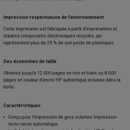
Accessoires photo
Housses de transport
Flashs & filtres
Carte
Téléphonie & montres connectées
GSM
Smartphones
Apple iPhone
Smartphones Samsung
GSM av
Impression respectueuse de l’environnement
Reconditionné
Smartphones reconditionnés
Rachat
Cette imprimante est fabriquée à partir d’imprimantes et
Protection GSM
Coques iPhone
Coques Samsung
Toutes les c
d’autres composants électroniques recyclés, qui
Montres connectées
Montres connectées
Trackers d’activité
Br
représentent plus de 25 % de son poids de plastiques.
Chargeurs GSM
Chargeurs et câbles
Chargeurs sans fil
Câbles 
Accessoires GSM
AirTags & traceurs GPS
Écouteurs sans fil
Su
Téléphones fixes
Téléphones fixes
Talkie walkie
Babyphones
Des économies de taille
Ordinateurs & tablettes
Ordinateurs
PC portables
PC portables gamer
Apple MacBook
P
Obtenez jusqu’à 12 000 pages en noir et blanc ou 8 000
Périphériques IT
Souris
Claviers
Webcams
Enceintes PC
Casque
pages en couleur d’encre HP authentique incluses dans la
boîte.
Tablettes & liseuses
Tablettes
Apple iPad
Samsung Galaxy Tab
Imprimer
Imprimantes
Cartouches d'encre & papier
Cricut
Réseau & wifi
Routeurs & points d'accès
Adaptateurs CPL & Wi
Caractéristiques
Mémoire & stockage
Disques durs externes
SSD
Clés USB
Cart
Logiciels
Windows & Microsoft Office
Anti-Virus
Autres logiciel
Conçu pour l'impression de gros volumes Impression
Accessoires IT
Chargeurs & câbles
Housses & sacs
Supports
T
recto-verso automatique