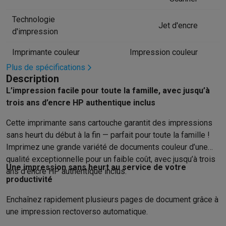
Hygiène dentaire
Brosses à dents électriques
Brossettes
Hydro
Technologie
Rasage
Rasoirs électriques
Tondeuses barbe
Tondeuses multif
Jet d'encre
d'impression
Épilation
Épilateurs à lumière pulsée
Épilateurs
Rasoirs électriq
Beauté
Soin du visage
Masques LED
Miroirs
Manucure & pédicu
Imprimante couleur
Impression couleur
Massage
Massage pieds
Sièges de massage
Massage cou & 
Plus de spécifications
Santé
Pèse-personne
Tensiomètres
Électrostimulation
Appareils
Description
Pour le bébé
Babyphones
Tire-laits
Chauffe-biberons
Aérosols
H
L’impression facile pour toute la famille, avec jusqu’à
TV, audio & photo
trois ans d’encre HP authentique inclus
TV & projecteurs
TV
TV avec barre de son
TV 2026
TV LG
TV Sam
Cette imprimante sans cartouche garantit des impressions
Périphériques TV
Barres de son
Home-cinema
Amplificateurs
Me
sans heurt du début à la fin — parfait pour toute la famille !
Casques & Écouteurs
Casques
Casques Bluetooth
Écouteurs
Éco
Imprimez une grande variété de documents couleur d’une
Enceintes
Enceintes
Enceintes Bluetooth
Enceintes connectées
qualité exceptionnelle pour un faible coût, avec jusqu’à trois
Audio domestique
Radios & réveils
Tourne-disque
Chaînes hifi
Une impression sans heurt au service de votre
ans d’encre HP authentique inclus.
Navigation
Dashcams
GPS
Coyote
Accessoires GPS
productivité
Accessoires TV & audio
Supports
Câbles
Lecteurs multimédias
Enchaînez rapidement plusieurs pages de document grâce à
Appareils photo
Appareils photo numériques
Appareils photo i
une impression rectoverso automatique.
Vidéo
GoPro
Action cams
Drones
Caméscopes