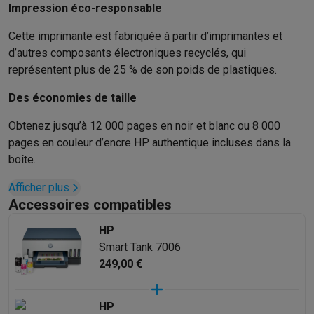
Accessoires photo
Housses de transport
Flashs & filtres
Carte
Impression éco-responsable
Téléphonie & montres connectées
GSM
Smartphones
Apple iPhone
Smartphones Samsung
GSM av
Cette imprimante est fabriquée à partir d’imprimantes et
Reconditionné
Smartphones reconditionnés
Rachat
d’autres composants électroniques recyclés, qui
représentent plus de 25 % de son poids de plastiques.
Protection GSM
Coques iPhone
Coques Samsung
Toutes les c
Montres connectées
Montres connectées
Trackers d’activité
Br
Des économies de taille
Chargeurs GSM
Chargeurs et câbles
Chargeurs sans fil
Câbles 
Accessoires GSM
AirTags & traceurs GPS
Écouteurs sans fil
Su
Obtenez jusqu’à 12 000 pages en noir et blanc ou 8 000
Téléphones fixes
Téléphones fixes
Talkie walkie
Babyphones
pages en couleur d’encre HP authentique incluses dans la
Ordinateurs & tablettes
boîte.
Ordinateurs
PC portables
PC portables gamer
Apple MacBook
P
Afficher plus
Périphériques IT
Souris
Claviers
Webcams
Enceintes PC
Casque
Accessoires compatibles
Tablettes & liseuses
Tablettes
Apple iPad
Samsung Galaxy Tab
Imprimer
Imprimantes
Cartouches d'encre & papier
Cricut
HP
Réseau & wifi
Routeurs & points d'accès
Adaptateurs CPL & Wi
Smart Tank 7006
Mémoire & stockage
Disques durs externes
SSD
Clés USB
Cart
249,00 €
Logiciels
Windows & Microsoft Office
Anti-Virus
Autres logiciel
Accessoires IT
Chargeurs & câbles
Housses & sacs
Supports
T
HP