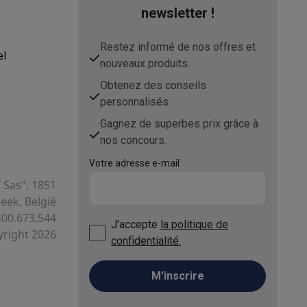
newsletter !
Restez informé de nos offres et
el
nouveaux produits.
Obtenez des conseils
personnalisés.
Gagnez de superbes prix grâce à
ppareil
Swap ProteKt
nos concours.
Votre adresse e-mail
T Sas", 1851
ek, België
400.673.544
J'accepte
la politique de
right 2026
t accessoires
confidentialité.
M'inscrire