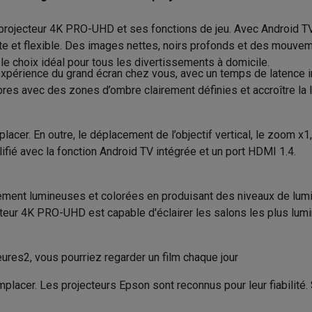
to instantanés
Appareils Canon
Appareils Nikon
Objectifs
231 W
projecteur 4K PRO-UHD et ses fonctions de jeu. Avec Android TV
Durée de vie de la lampe norm
artes SD
Trépieds & supports
Accessoires action cam
nte et flexible. Des images nettes, noirs profonds et des mouvem
4 W
Durée de vie de la lampe mode
 le choix idéal pour tous les divertissements à domicile.
périence du grand écran chez vous, avec un temps de latence in
M avec touches
Smartphones reconditionnés
iPhone 17
Samsung 
Puissance de l’ampoule (W)
mbres avec des zones d’ombre clairement définies et accroître l
es coques
Protections d'écran
Coques iPhone 17
Coques Galaxy 
Source lumière
té
Bracelets
Chargeurs
cer. En outre, le déplacement de l’objectif vertical, le zoom x1
les USB C
Câbles lightning
Powerbanks
Projection
ifié avec la fonction Android TV intégrée et un port HDMI 1.4.
il
Supports GSM voiture
Cartes micro SD
Autres accessoires
Blanc
Résolution (px)
es
333 cm
ent lumineuses et colorées en produisant des niveaux de lumin
Distance de projection minima
cteur 4K PRO-UHD est capable d'éclairer les salons les plus lumi
ook
PC portables Windows
PC Copilot+
Chromebooks
Écrans PC
O
275 cm
sques PC
Microphones
Stations d'acceuil
Lecteurs CD externes
Distance de projection maxima
131 cm
 Tab
Housses pour tablette
Liseuses
Accessoires
es2, vous pourriez regarder un film chaque jour
Rapport d'aspect
& Wi-Fi
Mesh Wi-Fi
Switchs
Câbles de réseau
placer. Les projecteurs Epson sont reconnus pour leur fiabilité
Nombre de couleurs
Cartes SD
CD & DVD
41 kg