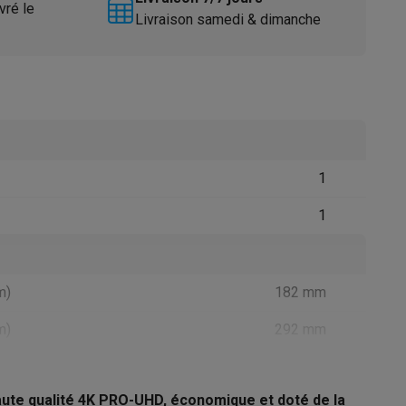
vré le
Livraison samedi & dimanche
1
Accessoires
1
m)
182 mm
m)
292 mm
aute qualité 4K PRO-UHD, économique et doté de la