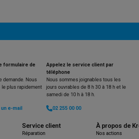
ions éco
nateurs portables reconditionnés
Rachat
c des éco-chèques
Aspirateurs avec des éco-chèques
Fers à rep
es à café avec des éco-cheques
Machines à soda avec des éco
e formulaire de
Appelez le service client par
c des éco-chèques
Congélateurs avec des éco-chèques
Fours av
téléphone
re demande. Nous
Nous sommes joignables tous les
 le plus rapidement
jours ouvrables de 8 h 30 à 18 h et le
samedi de 10 h à 18 h.
éco-cheques
Casques avec des éco-cheques
Écouteurs avec de
un e-mail
02 255 00 00
éco-cheques
PC portables avec des éco-cheques
Écrans PC ave
Service client
À propos de Kr
Réparation
Nos actions