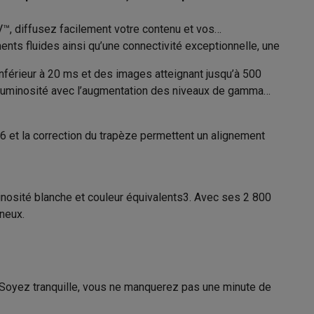
™, diffusez facilement votre contenu et vos
ale (h)
10000 h
ents fluides ainsi qu’une connectivité exceptionnelle, une
 éco (h)
231 h
férieur à 20 ms et des images atteignant jusqu’à 500
Galaxy Fold8
301 W
a luminosité avec l’augmentation des niveaux de gamma
S26
Coques Galaxy Flip8 & Fold8 (Ultra)
Standard
,6 et la correction du trapèze permettent un alignement
4K Ultra HD (3840 x 2160 px) px
osité blanche et couleur équivalents3. Avec ses 2 800
le (m)
12 m
neux.
rdinateurs de bureau
le (m)
24 m
16:9
. Soyez tranquille, vous ne manquerez pas une minute de
107