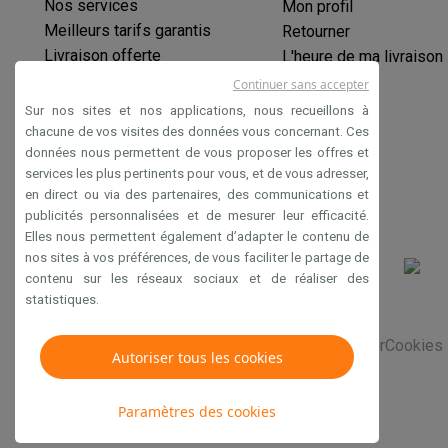
Initiatives écologiques
Nos services
Mon profil
Impact
Économies d'énergie
Recyclez votre vieux électro
Meilleurs tarifs garantis
Retourner
Info & actions
Livraison offerte
L'heure de ma livraison
Soldes
Toutes les soldes
Soldes gros électro
Soldes petit
Garantie prolongée
Continuer sans accepter
Actions
Deals du moment
Promotions
Cashbacks
Soldes
Bl
Éco-chèques
Sur nos sites et nos applications, nous recueillons à
Voici pourquoi choisir Krëfel
Livraison offerte
Garantie du m
Paiement sécurisé
chacune de vos visites des données vous concernant. Ces
Installation à domicile
Installation gros électro
Installation
données nous permettent de vous proposer les offres et
Déclaration d'accessibilité
services les plus pertinents pour vous, et de vous adresser,
Modes de paiement
Gift card
Écochèques
Acheter à crédit
A
en direct ou via des partenaires, des communications et
Service client
Réparation de votre appareil
Vérifiez votre h
publicités personnalisées et de mesurer leur efficacité.
Gros électro & encastrable
Trouvez votre machine à laver 
Elles nous permettent également d’adapter le contenu de
Petit électro
Beauté & santé
Ménage
Cuisine
Plus...
nos sites à vos préférences, de vous faciliter le partage de
Télévision & Audio
Choisissez votre télévision idéale
Une 
contenu sur les réseaux sociaux et de réaliser des
Sport & Loisirs
Choisir une montre connectée
Choisir une t
statistiques.
Outlet
Conditions générales de vente
Privacy
Disclaimer
Cookies
Outlet
Toutes nos offres outlet
Outlet multimedia & téléph
Autoriser tous les cookies
Paramètres des cookies