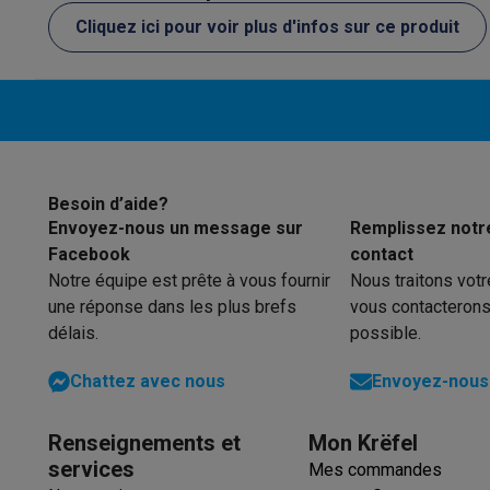
Éco-chèques
Cliquez ici pour voir plus d'infos sur ce produit
Éco-chèques info
Tous les produits éco
Toutes les promot
Reconditionné
Smartphones reconditionnés
Tablettes reconditionnés
Ordi
Ménage
Machines à laver avec des éco-chèques
Sèche-linge ave
Petits appareils de cuisine
Petits appareils de cuisine avec des éco-chèques
Machin
Besoin d’aide?
Grands appareils de cuisine
Envoyez-nous un message sur
Remplissez notr
Lave-vaisselle avec des éco-chèques
Réfrigerateurs ave
Facebook
contact
Climatiseurs
Notre équipe est prête à vous fournir
Nous traitons vot
Climatiseurs avec des éco-chèques
une réponse dans les plus brefs
vous contacterons
TV & audio
délais.
possible.
TV avec des éco-cheques
Enceintes Bluetooth avec des 
Chattez avec nous
Envoyez-nous 
Multimédie & téléphonie
Smartphones avec des éco-cheques
Tablettes avec des 
En route
Renseignements et
Mon Krëfel
Trottinettes électriques avec des éco-chèques
services
Mes commandes