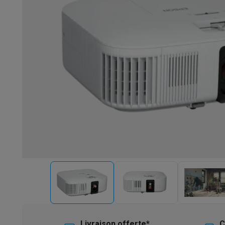
Robots & mixeurs
Robots de cuisine
Robots pâtissiers
Mix
Cuisson & vapeur
Cuiseurs multifonctions
Cuiseurs de riz 
Fun cooking
Gourmet
Fondues
Raclette
TeppanYaki
Appareil
Barbecues
Barbecues électriques
Barbecues au charbon
Ba
Boissons froides
Machines à jus
Machines à boissons péti
Ustensiles de cuisine
Poêles
Casseroles
Balances de cuis
Desserts
Gaufriers
Sorbetières
Crêpières
Desserts divers
Smart garden
Potagers d'intérieur
Plantes aromatiques
Mac
Ménage & airco
Aspirer
Aspirateurs
Aspirateurs robots
Aspirateurs balai
Asp
Robots d'entretien
Aspirateurs robots
Aspirateurs robots l
Nettoyer
Nettoyeurs de sols
Nettoyeurs à vapeur
Nettoyeur
Soin du linge
Centrales vapeur
Fers à repasser
Défroisseur
Couture
Machines à coudre
Accessoires
Climatisation
Climatiseurs mobiles
Aircoolers
Ventilateurs
A
Traitement de l'air
Purificateurs d'air
Humidificateurs
Déshum
Chauffer
Chauffage électrique
Couvertures chauffantes
Lavage & séchage
Machines à laver
Sèche-linge
Sets machi
Livraison offerte*
C