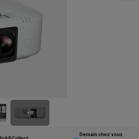
eurs
Blenders
Soupmakers
Hachoirs
Accessoires
et cuiseurs vapeur
Bouilloires
Robots chauffants
Machines à pâte
s à pizza
Accessoires
rbecues au gaz
Accessoires
llantes
Carafes filtrantes
Cartouches filtrantes
Machines à glaçon
ine
Machines sous vide
Ustensiles & gadgets de cuisine
hines à composter
Accessoires
irateurs traîneaux
Aspirateurs de table
Aspirateurs chantier
Sacs 
aveur
Robots tondeuses
Robots piscine
Robots lave-vitres
s tapis
Nettoyeurs haute pression
Nettoyeurs de vitres
Serpillièr
s vapeur
Centres de repassage
Planches à repasser
Accessoires
ccessoires
+
8
idificateurs
Stations météo
ne à laver et sèche-linge
Lave-linges séchants
Cadres de superp
Demain chez vous
lick&Collect