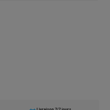
s
Tables de cuisson électriques
Accessoires
s
d'aspirateur
Accessoires
es
Accessoires
osition et socles
Étendoirs à linge
Livraison 7/7 jours