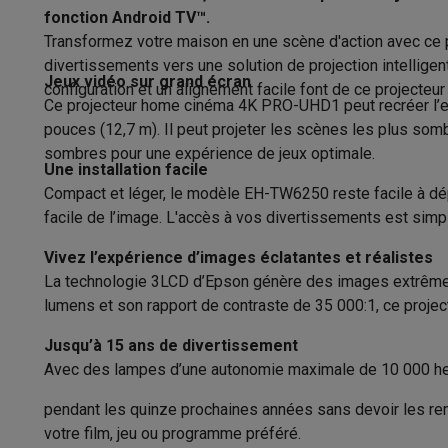
Consommation électrique mode éco
Appareils photo
Appareils photo numériques
Appareils pho
fonction Android TV™.
(W)
Vidéo
GoPro
Action cams
Drones
Caméscopes
Transformez votre maison en une scène d'action avec ce 
Accessoires photo
Housses de transport
Flashs & filtres
C
divertissements vers une solution de projection intellige
Consommation électrique en veille (W)
Téléphonie & montres connectées
Jeux vidéo sur grand écran
configuration et un alignement facile font de ce projecteur
Ce projecteur home cinéma 4K PRO-UHD1 peut recréer l’ex
GSM
Smartphones
Apple iPhone
Smartphones Samsung
GS
Batterie intégrée
pouces (12,7 m). Il peut projeter les scènes les plus so
Reconditionné
Smartphones reconditionnés
Rachat
Mise en veille automatique
sombres pour une expérience de jeux optimale.
Protection GSM
Coques iPhone
Coques Samsung
Toutes l
Une installation facile
Montres connectées
Montres connectées
Trackers d’activi
Design
Compact et léger, le modèle EH-TW6250 reste facile à dépla
Chargeurs GSM
Chargeurs et câbles
Chargeurs sans fil
Câb
facile de l’image. L'accès à vos divertissements est simpl
Accessoires GSM
AirTags & traceurs GPS
Écouteurs sans f
Couleur
Téléphones fixes
Téléphones fixes
Talkie walkie
Babyphon
Vivez l’expérience d’images éclatantes et réalistes
Largeur (cm)
Ordinateurs & tablettes
La technologie 3LCD d’Epson génère des images extrêmem
lumens et son rapport de contraste de 35 000:1, ce proje
Ordinateurs
PC portables
PC portables gamer
Apple MacB
Profondeur (cm)
Périphériques IT
Souris
Claviers
Webcams
Enceintes PC
Ca
Jusqu’à 15 ans de divertissement
Hauteur (cm)
Tablettes & liseuses
Tablettes
Apple iPad
Samsung Galaxy
Avec des lampes d’une autonomie maximale de 10 000 heur
Imprimer
Imprimantes
Cartouches d'encre & papier
Cricut
Montage plafond
Réseau & wifi
Routeurs & points d'accès
Adaptateurs CPL 
pendant les quinze prochaines années sans devoir les rem
Mémoire & stockage
Disques durs externes
SSD
Clés USB
votre film, jeu ou programme préféré.
Poids (kg)