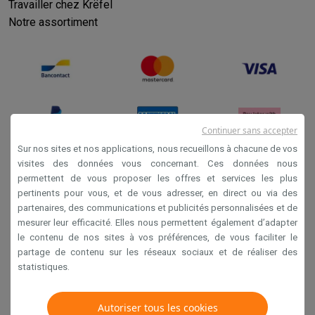
Travailler chez Krëfel
Notre assortiment
Continuer sans accepter
Sur nos sites et nos applications, nous recueillons à chacune de vos
visites des données vous concernant. Ces données nous
permettent de vous proposer les offres et services les plus
Conditions générales de vente
pertinents pour vous, et de vous adresser, en direct ou via des
Privacy
partenaires, des communications et publicités personnalisées et de
mesurer leur efficacité. Elles nous permettent également d’adapter
Disclaimer
le contenu de nos sites à vos préférences, de vous faciliter le
Cookies
partage de contenu sur les réseaux sociaux et de réaliser des
statistiques.
Krëfel NV - Steenstraat 44 - Industriezone 4 "T Sas",
Autoriser tous les cookies
1851 Humbeek, België