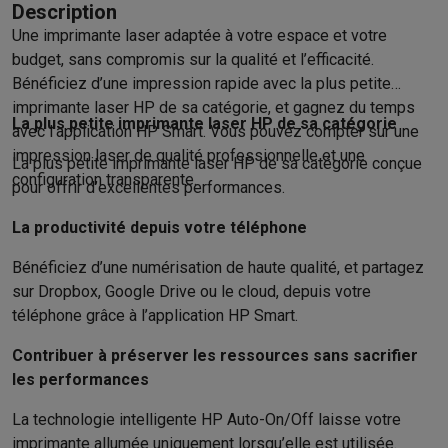
Description
Hygiène dentaire
Brosses à dents électriques
Brossettes
Hydro
Une imprimante laser adaptée à votre espace et votre
Rasage
Rasoirs électriques
Tondeuses barbe
Tondeuses multif
budget, sans compromis sur la qualité et l’efficacité.
Épilation
Épilateurs à lumière pulsée
Épilateurs
Rasoirs électriq
Bénéficiez d’une impression rapide avec la plus petite
Beauté
Soin du visage
Masques LED
Miroirs
Manucure & pédicu
imprimante laser HP de sa catégorie, et gagnez du temps
Massage
Massage pieds
Sièges de massage
Massage cou & 
La plus petite imprimante laser HP de sa catégorie
avec l’application HP Smart. Vous pouvez compter sur une
Santé
Pèse-personne
Tensiomètres
Électrostimulation
Appareils
impression laser de qualité professionnelle et une
La plus petite imprimante laser HP de sa catégorie conçue
Pour le bébé
Babyphones
Tire-laits
Chauffe-biberons
Aérosols
H
configuration transparente.
pour offrir d’excellentes performances.
TV, audio & photo
TV & projecteurs
TV
TV avec barre de son
TV 2026
TV LG
TV Sam
La productivité depuis votre téléphone
Périphériques TV
Barres de son
Home-cinema
Amplificateurs
Me
Bénéficiez d’une numérisation de haute qualité, et partagez
Casques & Écouteurs
Casques
Casques Bluetooth
Écouteurs
Éco
sur Dropbox, Google Drive ou le cloud, depuis votre
Enceintes
Enceintes
Enceintes Bluetooth
Enceintes connectées
téléphone grâce à l’application HP Smart.
Audio domestique
Radios & réveils
Tourne-disque
Chaînes hifi
Navigation
Dashcams
GPS
Coyote
Accessoires GPS
Contribuer à préserver les ressources sans sacrifier
Accessoires TV & audio
Supports
Câbles
Lecteurs multimédias
les performances
Appareils photo
Appareils photo numériques
Appareils photo i
La technologie intelligente HP Auto-On/Off laisse votre
Vidéo
GoPro
Action cams
Drones
Caméscopes
imprimante allumée uniquement lorsqu’elle est utilisée.