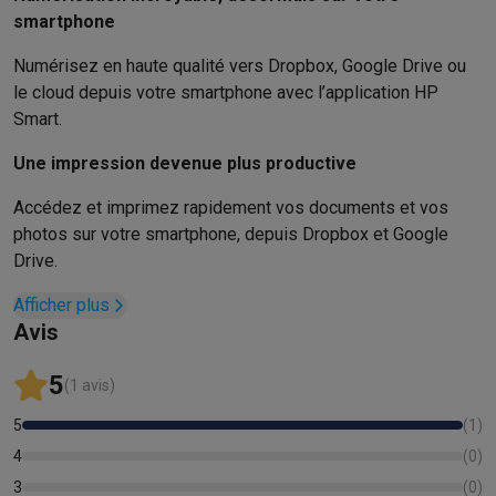
Reconditionné
smartphone
Smartphones reconditionnés
Tablettes reconditionnés
Ordinate
Ménage
Numérisez en haute qualité vers Dropbox, Google Drive ou
Machines à laver avec des éco-chèques
Sèche-linge avec des
le cloud depuis votre smartphone avec l’application HP
Petits appareils de cuisine
Smart.
Petits appareils de cuisine avec des éco-chèques
Machines à
Une impression devenue plus productive
Grands appareils de cuisine
Lave-vaisselle avec des éco-chèques
Réfrigerateurs avec de
Accédez et imprimez rapidement vos documents et vos
Climatiseurs
photos sur votre smartphone, depuis Dropbox et Google
Climatiseurs avec des éco-chèques
Drive.
TV & audio
TV avec des éco-cheques
Enceintes Bluetooth avec des éco-
Afficher plus
Multimédie & téléphonie
Avis
Smartphones avec des éco-cheques
Tablettes avec des éco-
5
En route
(1 avis)
Trottinettes électriques avec des éco-chèques
5
(
1
)
Initiatives écologiques
4
(
0
)
Impact
Économies d'énergie
Recyclez votre vieux électro
3
(
0
)
Info & actions