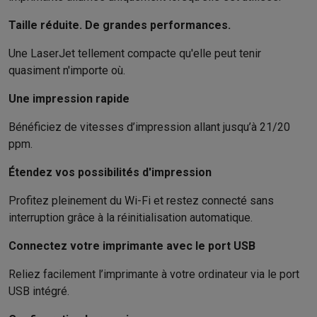
Accessoires photo
Housses de transport
Flashs & filtres
Carte
Téléphonie & montres connectées
Taille réduite. De grandes performances.
GSM
Smartphones
Apple iPhone
Smartphones Samsung
GSM av
Reconditionné
Smartphones reconditionnés
Rachat
Une LaserJet tellement compacte qu'elle peut tenir
quasiment n'importe où.
Protection GSM
Coques iPhone
Coques Samsung
Toutes les c
Montres connectées
Montres connectées
Trackers d’activité
Br
Une impression rapide
Chargeurs GSM
Chargeurs et câbles
Chargeurs sans fil
Câbles 
Accessoires GSM
AirTags & traceurs GPS
Écouteurs sans fil
Su
Bénéficiez de vitesses d’impression allant jusqu’à 21/20
Téléphones fixes
Téléphones fixes
Talkie walkie
Babyphones
ppm.
Ordinateurs & tablettes
Étendez vos possibilités d'impression
Ordinateurs
PC portables
PC portables gamer
Apple MacBook
P
Périphériques IT
Souris
Claviers
Webcams
Enceintes PC
Casque
Profitez pleinement du Wi-Fi et restez connecté sans
Tablettes & liseuses
Tablettes
Apple iPad
Samsung Galaxy Tab
interruption grâce à la réinitialisation automatique.
Imprimer
Imprimantes
Cartouches d'encre & papier
Cricut
Connectez votre imprimante avec le port USB
Réseau & wifi
Routeurs & points d'accès
Adaptateurs CPL & Wi
Mémoire & stockage
Disques durs externes
SSD
Clés USB
Cart
Reliez facilement l’imprimante à votre ordinateur via le port
Logiciels
Windows & Microsoft Office
Anti-Virus
Autres logiciel
USB intégré.
Accessoires IT
Chargeurs & câbles
Housses & sacs
Supports
T