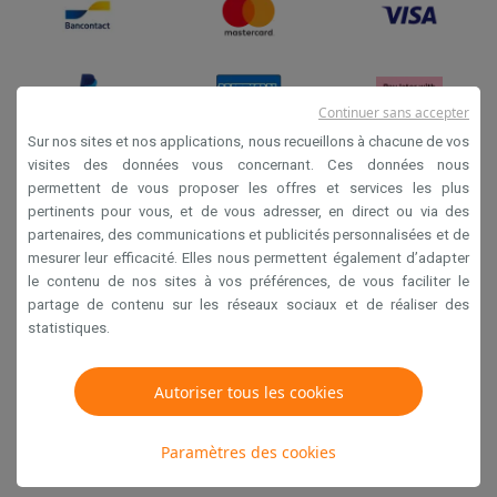
Continuer sans accepter
Sur nos sites et nos applications, nous recueillons à chacune de vos
visites des données vous concernant. Ces données nous
permettent de vous proposer les offres et services les plus
Conditions générales de vente
pertinents pour vous, et de vous adresser, en direct ou via des
Privacy
partenaires, des communications et publicités personnalisées et de
mesurer leur efficacité. Elles nous permettent également d’adapter
Disclaimer
le contenu de nos sites à vos préférences, de vous faciliter le
Cookies
partage de contenu sur les réseaux sociaux et de réaliser des
statistiques.
Krëfel NV - Steenstraat 44 - Industriezone 4 "T Sas",
Autoriser tous les cookies
1851 Humbeek, België
TVA BE 0400.673.544
Paramètres des cookies
Copyright 2026