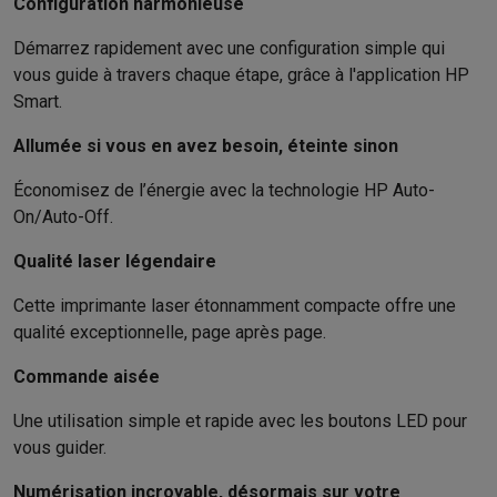
Gaming
Configuration harmonieuse
PlayStation
PlayStation 5
Jeux PS5
Jeux PS4
Manettes PlaySta
Démarrez rapidement avec une configuration simple qui
Nintendo
Nintendo Switch 2
Jeux Nintendo Switch
Manettes Nin
vous guide à travers chaque étape, grâce à l'application HP
Xbox
Jeux Xbox
Manettes Xbox
Casques Xbox
Accessoires Xb
Smart.
PC gaming
PC portables gamer
PC gamer
Écrans gaming
Souris
Setup gaming
Casques gaming
Microphones gaming
Chaises g
Allumée si vous en avez besoin, éteinte sinon
Maison & objets connectés
Économisez de l’énergie avec la technologie HP Auto-
Montres connectées
Montres connectées
Trackers d’activité
Br
On/Auto-Off.
Mobilité
Trottinettes électriques
Dashcams
GPS
Coyote
Accessoi
Sécurité & protection
Caméras de surveillance
Système d’alar
Qualité laser légendaire
Paiement connecté
Terminaux de paiement
Accessoires SumU
Cette imprimante laser étonnamment compacte offre une
Ambiance & confort
Éclairage
Panneaux solaires plug & play
Ass
qualité exceptionnelle, page après page.
Divertissement
Smart TV
Enceintes connectées
Google TV Stre
Cuisine
Réfrigérateurs connectés
Lave-vaisselle connectés
Mac
Commande aisée
Ménage & santé
Lave-linge connectés
Sèche-linge connectés
T
Produits éco
Une utilisation simple et rapide avec les boutons LED pour
Éco-chèques
vous guider.
Éco-chèques info
Tous les produits éco
Toutes les promotions
Numérisation incroyable, désormais sur votre