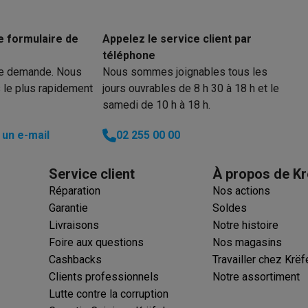
e formulaire de
Appelez le service client par
téléphone
 électro
Soldes multimédia
Soldes TV & audio
re demande. Nous
Nous sommes joignables tous les
ack Friday
 le plus rapidement
jours ouvrables de 8 h 30 à 18 h et le
eilleur prix
Expérience en magasin
Satisfait ou remboursé
samedi de 10 h à 18 h.
 encastrable
Installation TV
un e-mail
02 255 00 00
lma : payez en 2 ou 3 fois
Klarna : payez dans les 30 jours
eure de livraison
Clients professionnels
ProteKt : assurez votre a
Service client
À propos de Kr
idéale
Quelle plaque correspond à votre cuisine ?
Plus...
Réparation
Nos actions
enceinte pour toutes les situations
Casque ou écouteurs?
Plus...
Garantie
Soldes
rottinette électrique
Choisir un drone
Livraisons
Notre histoire
Foire aux questions
Nos magasins
onie
Outlet gros électro
Outlet petit électro
Outlet TV & audio
Outle
Cashbacks
Travailler chez Krëf
Clients professionnels
Notre assortiment
Lutte contre la corruption