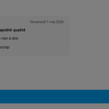
4 ppm
Produit information
ions éco
Code Krëfel
Vincenzo
|
11 mai 2026
nateurs portables reconditionnés
Rachat
Marque
apidité qualité
EAN
c des éco-chèques
Aspirateurs avec des éco-chèques
Fers à rep
 rien à dire
300 x 300 dpi
ucoup
Code du vendeur
es à café avec des éco-cheques
Machines à soda avec des éco
100 pages
c des éco-chèques
Congélateurs avec des éco-chèques
Fours av
éco-cheques
Casques avec des éco-cheques
Écouteurs avec de
éco-cheques
PC portables avec des éco-cheques
Écrans PC ave