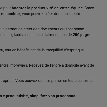
ble pour
booster la productivité de votre équipe
. Grâce
60 pages
e en couleur
, vous pouvez créer des documents
Galaxy Fold8
Apple AirPrint, Mopria, HP ePrint
 vous permet de créer des documents qui font bonne
umineux, tandis que le bac d'alimentation de
250 pages
S26
Coques Galaxy Flip8 & Fold8 (Ultra)
la marque
HP Smart
WIFI, USB, Ethernet (RJ45)
 tout en bénéficiant de la tranquillité d'esprit que
Wifi 5 (802.11ac)
d'encre imprévues. Recevez de l'encre à domicile avant de
rdinateurs de bureau
HP OfficeJet
ntreprise. Vous pouvez donc imprimer en toute confiance,
Blanc
re productivité, simplifiez vos processus
43.93 cm