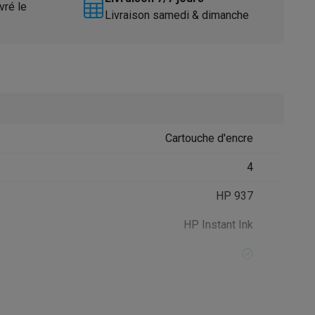
vré le
Livraison samedi & dimanche
Cartouche d'encre
Accessoires
4
HP 937
HP Instant Ink
e
35 pages
250 pages