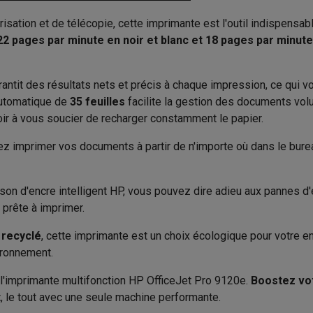
to instantanés
Appareils Canon
Appareils Nikon
Objectifs
isation et de télécopie, cette imprimante est l'outil indispensa
Capacité de sortie
4800 x 1200 dpi
artes SD
Trépieds & supports
Accessoires action cam
22 pages par minute en noir et blanc et 18 pages par minut
Connectivité
18 ppm
M avec touches
Smartphones reconditionnés
iPhone 17
Samsung 
Impression mobile
antit des résultats nets et précis à chaque impression, ce qui
1200 x 1200 dpi
 automatique de
35 feuilles
facilite la gestion des documents vol
es coques
Protections d'écran
Coques iPhone 17
Coques Galaxy 
Imprimer via l'application de 
oir à vous soucier de recharger constamment le papier.
té
Bracelets
Chargeurs
22 ppm
Connexions
les USB C
Câbles lightning
Powerbanks
z imprimer vos documents à partir de n'importe où dans le bureau,
il
Supports GSM voiture
Cartes micro SD
Autres accessoires
Wi-Fi
es
aison d'encre intelligent HP, vous pouvez dire adieu aux pannes 
Design
Impression de photos
 prête à imprimer.
ook
PC portables Windows
PC Copilot+
Chromebooks
Écrans PC
O
Série
sques PC
Microphones
Stations d'acceuil
Lecteurs CD externes
 recyclé
, cette imprimante est un choix écologique pour votre e
 Tab
Housses pour tablette
Liseuses
Accessoires
ironnement.
Couleur
A4 (21 x 29,7 cm)
 l'imprimante multifonction HP OfficeJet Pro 9120e.
Boostez vot
& Wi-Fi
Mesh Wi-Fi
Switchs
Câbles de réseau
Largeur (cm)
600 x 600 dpi
t
, le tout avec une seule machine performante.
Cartes SD
CD & DVD