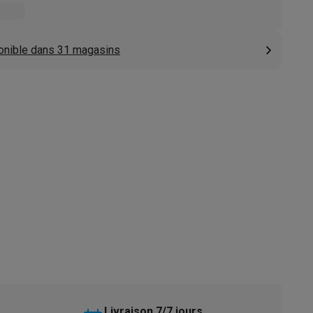
s
Tables de cuisson électriques
Accessoires
onible dans 31 magasins
s
d'aspirateur
Accessoires
es
Accessoires
osition et socles
Étendoirs à linge
Livraison 7/7 jours