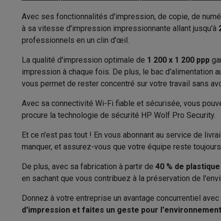
Appareils photo
Appareils photo numériques
Appareils pho
Vidéo
GoPro
Action cams
Drones
Caméscopes
Avec ses fonctionnalités d'impression, de copie, de numér
Résolution d’impression couleur (dpi)
Accessoires photo
Housses de transport
Flashs & filtres
C
à sa vitesse d'impression impressionnante allant jusqu'à
Vitesse d’impression couleur (ppm)
Téléphonie & montres connectées
professionnels en un clin d'œil.
GSM
Smartphones
Apple iPhone
Smartphones Samsung
GS
Résolution d’impression monochrome
La qualité d'impression optimale de
1 200 x 1 200 ppp
gar
Reconditionné
Smartphones reconditionnés
Rachat
(dpi)
impression à chaque fois. De plus, le bac d'alimentation
Protection GSM
Coques iPhone
Coques Samsung
Toutes l
vous permet de rester concentré sur votre travail sans av
Montres connectées
Montres connectées
Trackers d’activi
Vitesse d’impression monochrome
Chargeurs GSM
Chargeurs et câbles
Chargeurs sans fil
Câb
Avec sa connectivité Wi-Fi fiable et sécurisée, vous pouve
(ppm)
Accessoires GSM
AirTags & traceurs GPS
Écouteurs sans f
procure la technologie de sécurité HP Wolf Pro Security.
Impression recto-verso automatique
Téléphones fixes
Téléphones fixes
Talkie walkie
Babyphon
Et ce n'est pas tout ! En vous abonnant au service de livr
Ordinateurs & tablettes
Fonctionnalités
manquer, et assurez-vous que votre équipe reste toujours
Ordinateurs
PC portables
PC portables gamer
Apple MacB
Périphériques IT
Souris
Claviers
Webcams
Enceintes PC
Ca
Copier
De plus, avec sa fabrication à partir de
40 % de plastique
Tablettes & liseuses
Tablettes
Apple iPad
Samsung Galaxy
en sachant que vous contribuez à la préservation de l'env
Taille maximale de la copie
Imprimer
Imprimantes
Cartouches d'encre & papier
Cricut
Donnez à votre entreprise un avantage concurrentiel avec
Réseau & wifi
Routeurs & points d'accès
Adaptateurs CPL 
Résolution de copie couleur (dpi)
d'impression et faites un geste pour l'environnemen
Mémoire & stockage
Disques durs externes
SSD
Clés USB