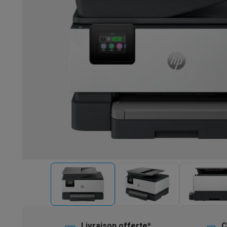
Robots & mixeurs
Robots de cuisine
Robots pâtissiers
Mix
Cuisson & vapeur
Cuiseurs multifonctions
Cuiseurs de riz 
Fun cooking
Gourmet
Fondues
Raclette
TeppanYaki
Appareil
Barbecues
Barbecues électriques
Barbecues au charbon
Ba
Boissons froides
Machines à jus
Machines à boissons péti
Ustensiles de cuisine
Poêles
Casseroles
Balances de cuis
Desserts
Gaufriers
Sorbetières
Crêpières
Desserts divers
Smart garden
Potagers d'intérieur
Plantes aromatiques
Mac
Ménage & airco
Aspirer
Aspirateurs
Aspirateurs robots
Aspirateurs balai
Asp
Robots d'entretien
Aspirateurs robots
Aspirateurs robots l
Nettoyer
Nettoyeurs de sols
Nettoyeurs à vapeur
Nettoyeur
Soin du linge
Centrales vapeur
Fers à repasser
Défroisseur
Couture
Machines à coudre
Accessoires
Climatisation
Climatiseurs mobiles
Aircoolers
Ventilateurs
A
Traitement de l'air
Purificateurs d'air
Humidificateurs
Déshum
Chauffer
Chauffage électrique
Couvertures chauffantes
Lavage & séchage
Machines à laver
Sèche-linge
Sets machi
Livraison offerte*
C