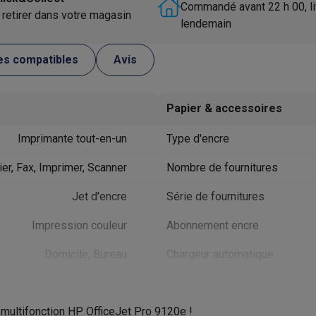
utomatique
Soin des animaux
Traceurs GPS animaux
Commandé avant 22 h 00, li
 retirer dans votre magasin
lendemain
Brosses soufflantes
Multistylers
Bigoudis chauffants
ydropulseurs
es compatibles
Avis
ltifonctions
Tondeuses cheveux
Têtes de rasage
Accessoires
ctriques féminins
Papier & accessoires
dicure
Accessoires
u & épaules
Pistolets de massage
Imprimante tout-en-un
Type d'encre
reils de circulation sanguine
Lampes infrarouges
Thermomètres
ols
Humidificateurs
er, Fax, Imprimer, Scanner
Nombre de fournitures
Jet d'encre
Série de fournitures
 Samsung
TV TCL
Supports TV
Projecteurs
rs
Media streamers
Lecteurs DVD & Blu-Ray
Impression couleur
Abonnement encre
rs
Écouteurs sans fil
Écouteurs de sport
tées
Enceintes de fête
Domicile, Bureau
Chargeur automatique
ifi
Capacité chargeur automatiqu
dias portables
Accessoires audio
e multifonction HP OfficeJet Pro 9120e !
Capacité d’entrée
A4 (21 x 29,7 cm)