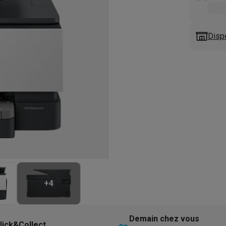
eurs
Blenders
Soupmakers
Hachoirs
Accessoires
et cuiseurs vapeur
Bouilloires
Robots chauffants
Machines à pâte
s à pizza
Accessoires
Disp
rbecues au gaz
Accessoires
llantes
Carafes filtrantes
Cartouches filtrantes
Machines à glaçon
ine
Machines sous vide
Ustensiles & gadgets de cuisine
hines à composter
Accessoires
irateurs traîneaux
Aspirateurs de table
Aspirateurs chantier
Sacs 
aveur
Robots tondeuses
Robots piscine
Robots lave-vitres
s tapis
Nettoyeurs haute pression
Nettoyeurs de vitres
Serpillièr
s vapeur
Centres de repassage
Planches à repasser
Accessoires
ccessoires
+
4
idificateurs
Stations météo
ne à laver et sèche-linge
Lave-linges séchants
Cadres de superp
Demain chez vous
lick&Collect