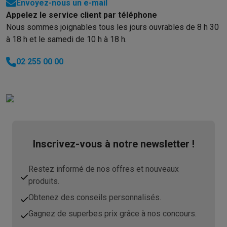
Envoyez-nous un e-mail
messages d'erreur ne correspondent pas
Appelez le service client par téléphone
aux numéros du manuel. Aucune
Nous sommes joignables tous les jours ouvrables de 8 h 30
impression ne se déroule sans
à 18 h et le samedi de 10 h à 18 h.
problème. Logiciel vraiment mauvais.
J'en sais suffisamment pour juger. Ce
02 255 00 00
mauvais achat va probablement finir au
parc à conteneurs. Je ne vends pas
quelque chose comme ça. Je ne ferais ça
à personne.
Inscrivez-vous à notre newsletter !
Restez informé de nos offres et nouveaux
produits.
Obtenez des conseils personnalisés.
Gagnez de superbes prix grâce à nos concours.