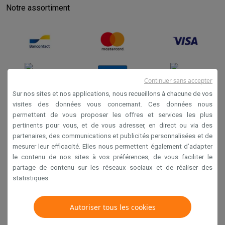
Notre assortiment
Continuer sans accepter
Sur nos sites et nos applications, nous recueillons à chacune de vos
visites des données vous concernant. Ces données nous
permettent de vous proposer les offres et services les plus
Conditions générales de vente
pertinents pour vous, et de vous adresser, en direct ou via des
Privacy
partenaires, des communications et publicités personnalisées et de
mesurer leur efficacité. Elles nous permettent également d’adapter
Disclaimer
le contenu de nos sites à vos préférences, de vous faciliter le
Cookies
partage de contenu sur les réseaux sociaux et de réaliser des
statistiques.
Krëfel NV - Steenstraat 44 - Industriezone 4 "T Sas",
1851 Humbeek, België
Autoriser tous les cookies
TVA BE 0400.673.544