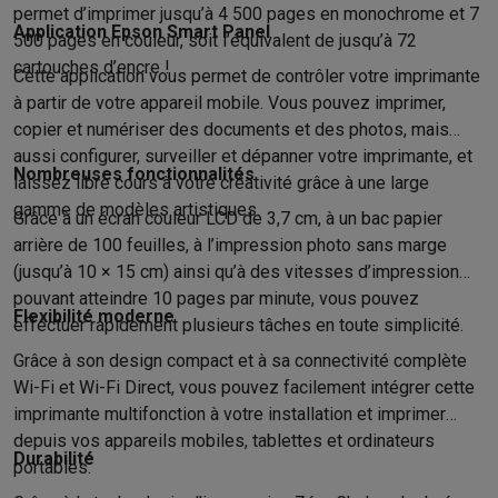
Accessoires photo
Housses de transport
Flashs & filtres
Carte
permet d’imprimer jusqu’à 4 500 pages en monochrome et 7
Téléphonie & montres connectées
Application Epson Smart Panel
500 pages en couleur, soit l’équivalent de jusqu’à 72
GSM
Smartphones
Apple iPhone
Smartphones Samsung
GSM av
cartouches d’encre !
Cette application vous permet de contrôler votre imprimante
Reconditionné
Smartphones reconditionnés
Rachat
à partir de votre appareil mobile. Vous pouvez imprimer,
Protection GSM
Coques iPhone
Coques Samsung
Toutes les c
copier et numériser des documents et des photos, mais
Montres connectées
Montres connectées
Trackers d’activité
Br
aussi configurer, surveiller et dépanner votre imprimante, et
Chargeurs GSM
Chargeurs et câbles
Chargeurs sans fil
Câbles 
Nombreuses fonctionnalités
laissez libre cours à votre créativité grâce à une large
Accessoires GSM
AirTags & traceurs GPS
Écouteurs sans fil
Su
gamme de modèles artistiques.
Grâce à un écran couleur LCD de 3,7 cm, à un bac papier
Téléphones fixes
Téléphones fixes
Talkie walkie
Babyphones
arrière de 100 feuilles, à l’impression photo sans marge
Ordinateurs & tablettes
(jusqu’à 10 × 15 cm) ainsi qu’à des vitesses d’impression
Ordinateurs
PC portables
PC portables gamer
Apple MacBook
P
pouvant atteindre 10 pages par minute, vous pouvez
Périphériques IT
Souris
Claviers
Webcams
Enceintes PC
Casque
Flexibilité moderne
effectuer rapidement plusieurs tâches en toute simplicité.
Tablettes & liseuses
Tablettes
Apple iPad
Samsung Galaxy Tab
Grâce à son design compact et à sa connectivité complète
Imprimer
Imprimantes
Cartouches d'encre & papier
Cricut
Wi-Fi et Wi-Fi Direct, vous pouvez facilement intégrer cette
Réseau & wifi
Routeurs & points d'accès
Adaptateurs CPL & Wi
imprimante multifonction à votre installation et imprimer
Mémoire & stockage
Disques durs externes
SSD
Clés USB
Cart
depuis vos appareils mobiles, tablettes et ordinateurs
Logiciels
Windows & Microsoft Office
Anti-Virus
Autres logiciel
Durabilité
portables.
Accessoires IT
Chargeurs & câbles
Housses & sacs
Supports
T