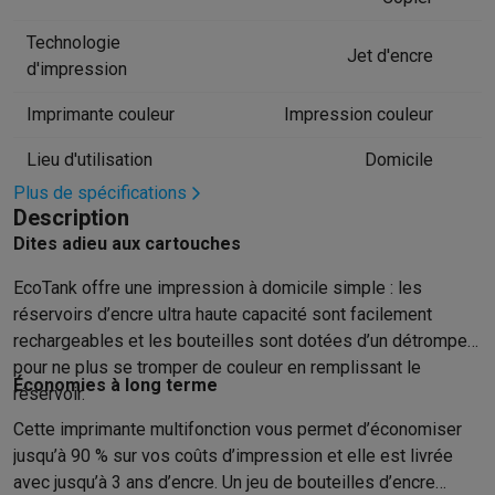
Hygiène dentaire
Brosses à dents électriques
Brossettes
Hydro
Technologie
Rasage
Rasoirs électriques
Tondeuses barbe
Tondeuses multif
Jet d'encre
d'impression
Épilation
Épilateurs à lumière pulsée
Épilateurs
Rasoirs électriq
Beauté
Soin du visage
Masques LED
Miroirs
Manucure & pédicu
Imprimante couleur
Impression couleur
Massage
Massage pieds
Sièges de massage
Massage cou & 
Lieu d'utilisation
Domicile
Santé
Pèse-personne
Tensiomètres
Électrostimulation
Appareils
Pour le bébé
Babyphones
Tire-laits
Chauffe-biberons
Aérosols
H
Plus de spécifications
Description
TV, audio & photo
Dites adieu aux cartouches
TV & projecteurs
TV
TV avec barre de son
TV 2026
TV LG
TV Sam
Périphériques TV
Barres de son
Home-cinema
Amplificateurs
Me
EcoTank offre une impression à domicile simple : les
Casques & Écouteurs
Casques
Casques Bluetooth
Écouteurs
Éco
réservoirs d’encre ultra haute capacité sont facilement
Enceintes
Enceintes
Enceintes Bluetooth
Enceintes connectées
rechargeables et les bouteilles sont dotées d’un détrompeur
Audio domestique
Radios & réveils
Tourne-disque
Chaînes hifi
pour ne plus se tromper de couleur en remplissant le
Navigation
Dashcams
GPS
Coyote
Accessoires GPS
Économies à long terme
réservoir.
Accessoires TV & audio
Supports
Câbles
Lecteurs multimédias
Cette imprimante multifonction vous permet d’économiser
Appareils photo
Appareils photo numériques
Appareils photo i
jusqu’à 90 % sur vos coûts d’impression et elle est livrée
Vidéo
GoPro
Action cams
Drones
Caméscopes
avec jusqu’à 3 ans d’encre. Un jeu de bouteilles d’encre