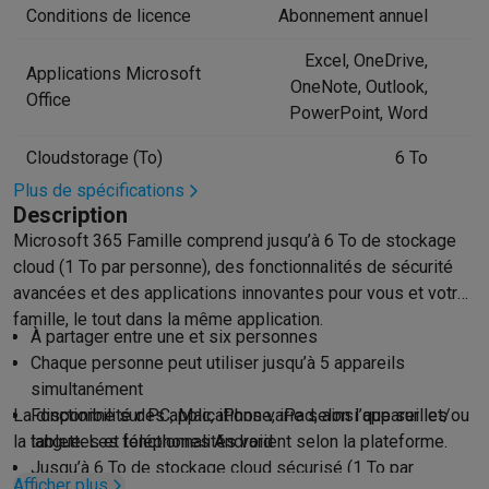
Conditions de licence
Abonnement annuel
Hygiène dentaire
Brosses à dents électriques
Brossettes
Hydro
Rasage
Rasoirs électriques
Tondeuses barbe
Tondeuses multif
Excel, OneDrive,
Applications Microsoft
Épilation
Épilateurs à lumière pulsée
Épilateurs
Rasoirs électriq
OneNote, Outlook,
Office
Beauté
Soin du visage
Masques LED
Miroirs
Manucure & pédicu
PowerPoint, Word
Massage
Massage pieds
Sièges de massage
Massage cou & 
Cloudstorage (To)
6 To
Santé
Pèse-personne
Tensiomètres
Électrostimulation
Appareils
Pour le bébé
Babyphones
Tire-laits
Chauffe-biberons
Aérosols
H
Plus de spécifications
Description
TV, audio & photo
Microsoft 365 Famille comprend jusqu’à 6 To de stockage
TV & projecteurs
TV
TV avec barre de son
TV 2026
TV LG
TV Sam
cloud (1 To par personne), des fonctionnalités de sécurité
Périphériques TV
Barres de son
Home-cinema
Amplificateurs
Me
avancées et des applications innovantes pour vous et votre
Casques & Écouteurs
Casques
Casques Bluetooth
Écouteurs
Éco
famille, le tout dans la même application.
Enceintes
Enceintes
Enceintes Bluetooth
Enceintes connectées
À partager entre une et six personnes
Audio domestique
Radios & réveils
Tourne-disque
Chaînes hifi
Chaque personne peut utiliser jusqu’à 5 appareils
Navigation
Dashcams
GPS
Coyote
Accessoires GPS
simultanément
Accessoires TV & audio
Supports
Câbles
Lecteurs multimédias
La disponibilité des applications varie selon l’appareil et/ou
Fonctionne sur PC, Mac, iPhone, iPad, ainsi que sur les
Appareils photo
Appareils photo numériques
Appareils photo i
la langue. Les fonctionnalités varient selon la plateforme.
tablettes et téléphones Android
Vidéo
GoPro
Action cams
Drones
Caméscopes
Jusqu’à 6 To de stockage cloud sécurisé (1 To par
Afficher plus