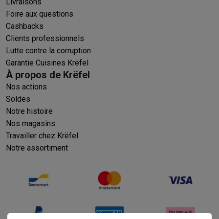
Livraisons
Foire aux questions
Cashbacks
Clients professionnels
Lutte contre la corruption
Garantie Cuisines Krëfel
À propos de Krëfel
Nos actions
Soldes
Notre histoire
Nos magasins
Travailler chez Krëfel
Notre assortiment