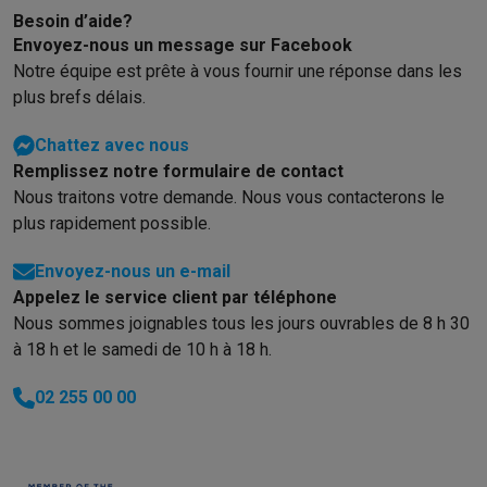
Gaming
Besoin d’aide?
PlayStation
PlayStation 5
Jeux PS5
Jeux PS4
Manettes PlaySta
Envoyez-nous un message sur Facebook
Nintendo
Nintendo Switch 2
Jeux Nintendo Switch
Manettes Nin
Notre équipe est prête à vous fournir une réponse dans les
Xbox
Jeux Xbox
Manettes Xbox
Casques Xbox
Accessoires Xb
plus brefs délais.
PC gaming
PC portables gamer
PC gamer
Écrans gaming
Souris
Setup gaming
Casques gaming
Microphones gaming
Chaises g
Chattez avec nous
Maison & objets connectés
Remplissez notre formulaire de contact
Montres connectées
Montres connectées
Trackers d’activité
Br
Nous traitons votre demande. Nous vous contacterons le
Mobilité
Trottinettes électriques
Dashcams
GPS
Coyote
Accessoi
plus rapidement possible.
Sécurité & protection
Caméras de surveillance
Système d’alar
Envoyez-nous un e-mail
Paiement connecté
Terminaux de paiement
Accessoires SumU
Appelez le service client par téléphone
Ambiance & confort
Éclairage
Panneaux solaires plug & play
Ass
Nous sommes joignables tous les jours ouvrables de 8 h 30
Divertissement
Smart TV
Enceintes connectées
Google TV Stre
à 18 h et le samedi de 10 h à 18 h.
Cuisine
Réfrigérateurs connectés
Lave-vaisselle connectés
Mac
Ménage & santé
Lave-linge connectés
Sèche-linge connectés
T
02 255 00 00
Produits éco
Éco-chèques
Éco-chèques info
Tous les produits éco
Toutes les promotions