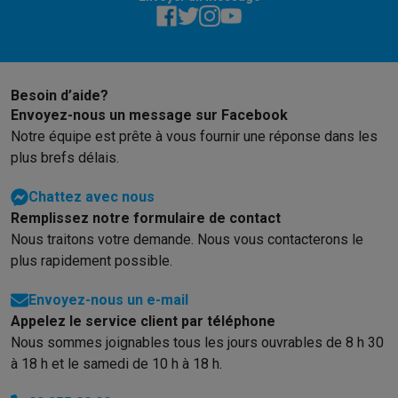
Accessoires photo
Housses de transport
Flashs & filtres
Carte
Téléphonie & montres connectées
GSM
Smartphones
Apple iPhone
Smartphones Samsung
GSM av
Reconditionné
Smartphones reconditionnés
Rachat
Protection GSM
Coques iPhone
Coques Samsung
Toutes les c
Besoin d’aide?
Montres connectées
Montres connectées
Trackers d’activité
Br
Envoyez-nous un message sur Facebook
Chargeurs GSM
Chargeurs et câbles
Chargeurs sans fil
Câbles 
Notre équipe est prête à vous fournir une réponse dans les
Accessoires GSM
AirTags & traceurs GPS
Écouteurs sans fil
Su
plus brefs délais.
Téléphones fixes
Téléphones fixes
Talkie walkie
Babyphones
Chattez avec nous
Ordinateurs & tablettes
Remplissez notre formulaire de contact
Ordinateurs
PC portables
PC portables gamer
Apple MacBook
P
Nous traitons votre demande. Nous vous contacterons le
Périphériques IT
Souris
Claviers
Webcams
Enceintes PC
Casque
plus rapidement possible.
Tablettes & liseuses
Tablettes
Apple iPad
Samsung Galaxy Tab
Imprimer
Imprimantes
Cartouches d'encre & papier
Cricut
Envoyez-nous un e-mail
Réseau & wifi
Routeurs & points d'accès
Adaptateurs CPL & Wi
Appelez le service client par téléphone
Mémoire & stockage
Disques durs externes
SSD
Clés USB
Cart
Nous sommes joignables tous les jours ouvrables de 8 h 30
Logiciels
Windows & Microsoft Office
Anti-Virus
Autres logiciel
à 18 h et le samedi de 10 h à 18 h.
Accessoires IT
Chargeurs & câbles
Housses & sacs
Supports
T