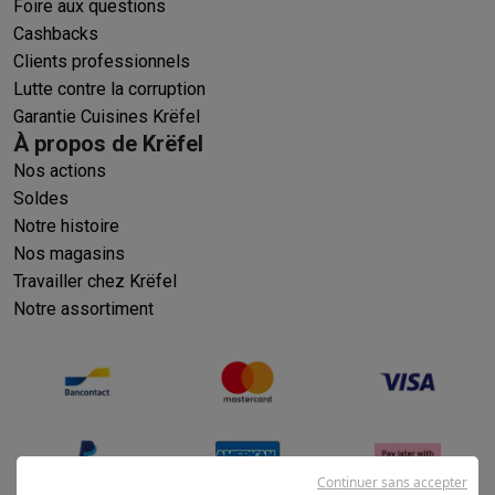
Foire aux questions
Cashbacks
Clients professionnels
Lutte contre la corruption
Garantie Cuisines Krëfel
À propos de Krëfel
Nos actions
Soldes
Notre histoire
Nos magasins
Travailler chez Krëfel
Notre assortiment
Continuer sans accepter