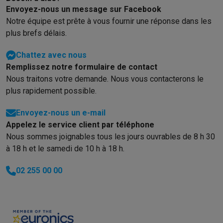
Envoyez-nous un message sur Facebook
Info & actions
Notre équipe est prête à vous fournir une réponse dans les
Soldes
Toutes les soldes
Soldes gros électro
Soldes petit élec
plus brefs délais.
Actions
Deals du moment
Promotions
Cashbacks
Soldes
Black F
Voici pourquoi choisir Krëfel
Livraison offerte
Garantie du meille
Chattez avec nous
Installation à domicile
Installation gros électro
Installation enca
Remplissez notre formulaire de contact
Modes de paiement
Gift card
Écochèques
Acheter à crédit
Alma 
Nous traitons votre demande. Nous vous contacterons le
Service client
Réparation de votre appareil
Vérifiez votre heure 
plus rapidement possible.
Gros électro & encastrable
Trouvez votre machine à laver idéal
Petit électro
Beauté & santé
Ménage
Cuisine
Plus...
Envoyez-nous un e-mail
Télévision & Audio
Choisissez votre télévision idéale
Une encei
Appelez le service client par téléphone
Sport & Loisirs
Choisir une montre connectée
Choisir une trotti
Nous sommes joignables tous les jours ouvrables de 8 h 30
Outlet
à 18 h et le samedi de 10 h à 18 h.
Outlet
Toutes nos offres outlet
Outlet multimedia & téléphonie
O
02 255 00 00