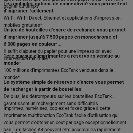
Accessoires photo
Housses de transport
Flashs & filtres
Carte
Les multiples options de connectivité vous permettent
gagner du temps
Téléphonie & montres connectées
d’imprimer facilement
GSM
Smartphones
Apple iPhone
Smartphones Samsung
GSM av
Wi-Fi, Wi-Fi Direct, Ethernet et applications d’impression
Reconditionné
Smartphones reconditionnés
Rachat
mobiles gratuites*
Protection GSM
Coques iPhone
Coques Samsung
Toutes les c
Un jeu de bouteilles d’encre de rechange vous permet
d’imprimer jusqu’à 7 500 pages en monochrome et
Montres connectées
Montres connectées
Trackers d’activité
Br
6 000 pages en couleur*
Chargeurs GSM
Chargeurs et câbles
Chargeurs sans fil
Câbles 
Il suffit d’ajouter du papier pour une impression avec
Accessoires GSM
AirTags & traceurs GPS
Écouteurs sans fil
Su
1ere marque d’imprimantes a reservoirs vendue au
intervention minimale !
Téléphones fixes
Téléphones fixes
Talkie walkie
Babyphones
monde*
Ordinateurs & tablettes
100 millions d’imprimantes EcoTank vendues dans le
Ordinateurs
PC portables
PC portables gamer
Apple MacBook
P
monde*
Périphériques IT
Souris
Claviers
Webcams
Enceintes PC
Casque
Le système simple de réservoir d’encre vous permet
Tablettes & liseuses
Tablettes
Apple iPad
Samsung Galaxy Tab
de recharger à partir de bouteilles
De plus, les détrompeurs sur les bouteilles EcoTank
Imprimer
Imprimantes
Cartouches d'encre & papier
Cricut
garantissent un rechargement sans difficultés
Réseau & wifi
Routeurs & points d'accès
Adaptateurs CPL & Wi
Imprimez, numérisez, copiez et faxez grâce à cette
Mémoire & stockage
Disques durs externes
SSD
Clés USB
Cart
imprimante multifonction EcoTank facile d’utilisation qui
Logiciels
Windows & Microsoft Office
Anti-Virus
Autres logiciel
vous permet d’obtenir un coût par page exceptionnellement
Accessoires IT
Chargeurs & câbles
Housses & sacs
Supports
T
bas. Les tâches A4 peuvent être accomplies rapidement