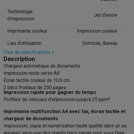
Hygiène dentaire
Brosses à dents électriques
Brossettes
Hydro
Technologie
Rasage
Rasoirs électriques
Tondeuses barbe
Tondeuses multif
Jet d'encre
d'impression
Épilation
Épilateurs à lumière pulsée
Épilateurs
Rasoirs électriq
Beauté
Soin du visage
Masques LED
Miroirs
Manucure & pédicu
Imprimante couleur
Impression couleur
Massage
Massage pieds
Sièges de massage
Massage cou & 
Lieu d'utilisation
Domicile, Bureau
Santé
Pèse-personne
Tensiomètres
Électrostimulation
Appareils
Pour le bébé
Babyphones
Tire-laits
Chauffe-biberons
Aérosols
H
Plus de spécifications
Description
TV, audio & photo
Chargeur automatique de documents
TV & projecteurs
TV
TV avec barre de son
TV 2026
TV LG
TV Sam
Impression recto verso A4
Périphériques TV
Barres de son
Home-cinema
Amplificateurs
Me
Écran tactile couleur de 10,9 cm
Casques & Écouteurs
Casques
Casques Bluetooth
Écouteurs
Éco
2 bacs frontaux de 250 pages
Enceintes
Enceintes
Enceintes Bluetooth
Enceintes connectées
Impression rapide pour gagner du temps
Audio domestique
Radios & réveils
Tourne-disque
Chaînes hifi
Profitez de vitesses d’impression jusqu’à 25 ppm*
Navigation
Dashcams
GPS
Coyote
Accessoires GPS
Imprimante multifonction A4 avec fax, écran tactile et
Accessoires TV & audio
Supports
Câbles
Lecteurs multimédias
chargeur de documents
Appareils photo
Appareils photo numériques
Appareils photo i
Impression, copie et numérisation haute qualité dans un seul
Vidéo
GoPro
Action cams
Drones
Caméscopes
appareil, ainsi que des grands bacs papier pour vous faire