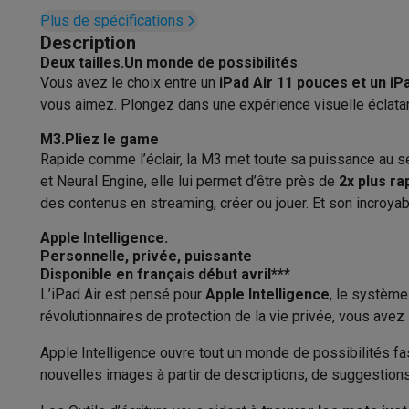
Appareils photo
Appareils photo numériques
Appareils pho
Poids
Plus de spécifications
Vidéo
GoPro
Action cams
Drones
Caméscopes
Description
Connexions
Accessoires photo
Housses de transport
Flashs & filtres
C
Deux tailles.Un monde de possibilités
Téléphonie & montres connectées
Vous avez le choix entre un
iPad Air 11 pouces et un iP
USB
GSM
Smartphones
Apple iPhone
Smartphones Samsung
GS
vous aimez. Plongez dans une expé­rience visuelle éclatant
Reconditionné
Smartphones reconditionnés
Rachat
Batterie
M3.Pliez le game
Protection GSM
Coques iPhone
Coques Samsung
Toutes l
Rapide comme l’éclair, la M3 met toute sa puissance au se
Montres connectées
Montres connectées
Trackers d’activi
Type de batterie
et Neural Engine, elle lui permet d’être près de
2x plus ra
Chargeurs GSM
Chargeurs et câbles
Chargeurs sans fil
Câb
des contenus en streaming, créer ou jouer. Et son incroyabl
Autonomie batterie (internet)
Accessoires GSM
AirTags & traceurs GPS
Écouteurs sans f
Téléphones fixes
Téléphones fixes
Talkie walkie
Babyphon
Apple Intelligence.
Capacité batterie (Wh)
Personnelle, privée, puissante
Ordinateurs & tablettes
Disponible en français début avril
***
Ordinateurs
PC portables
PC portables gamer
Apple MacB
Fast charging
L’iPad Air est pensé pour
Apple Intel­ligence
, le système
Périphériques IT
Souris
Claviers
Webcams
Enceintes PC
Ca
révolution­naires de protection de la vie privée, vous av
Son
Tablettes & liseuses
Tablettes
Apple iPad
Samsung Galaxy
Imprimer
Imprimantes
Cartouches d'encre & papier
Cricut
Apple Intel­ligence ouvre tout un monde de possibi­lités f
Enceintes intégrées
Réseau & wifi
Routeurs & points d'accès
Adaptateurs CPL 
nouvelles images à partir de descriptions, de sugges­ti
Mémoire & stockage
Disques durs externes
SSD
Clés USB
Microphone intégré