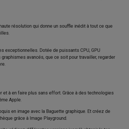
5.3
aute réso­lution qui donne un souffle inédit à tout ce que
Galaxy Fold8
lles.
iPadOS
S26
Coques Galaxy Flip8 & Fold8 (Ultra)
iPadOS 18
nces exception­nelles. Dotée de puissants CPU, GPU
 graphismes avancés, que ce soit pour travailler, regarder
Apple Siri
re.
Manuel
rdinateurs de bureau
r et à en faire plus sans effort. Grâce à des technolo­gies
même Apple.
Apple M3 9-core GPU
oquis en image avec la Baguette graphi­que. Et créez de
othèque grâce à Image Playground.