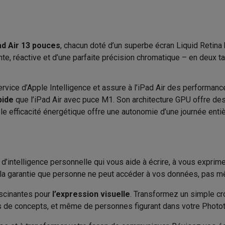
to instantanés
Appareils Canon
Appareils Nikon
Objectifs
460 gr
Version Bluetooth
artes SD
Trépieds & supports
Accessoires action cam
Système d'exploitation
ad Air 13 pouces
, chacun doté d’un superbe écran Liquid Retina h
USB type-C
M avec touches
Smartphones reconditionnés
iPhone 17
Samsung 
e, réactive et d’une parfaite précision chromatique – en deux tai
OS
es coques
Protections d'écran
Coques iPhone 17
Coques Galaxy 
Version OS
rvice d’Apple Intel­ligence et assure à l’iPad Air des perfor­ma
té
Bracelets
Chargeurs
Lithium-Polymère
pide
que l’iPad Air avec puce M1. Son architecture GPU offre des
Assistant vocal
les USB C
Câbles lightning
Powerbanks
e effica­cité énergé­tique offre une autonomie d’une journée entiè
10 h
il
Supports GSM voiture
Cartes micro SD
Autres accessoires
Accessoires
es
2893 Wh
Accessoires inclus
ook
PC portables Windows
PC Copilot+
Chromebooks
Écrans PC
O
 d’intelligence personnelle qui vous aide à écrire, à vous exprime
Carte graphique
sques PC
Microphones
Stations d'acceuil
Lecteurs CD externes
ez la garantie que personne ne peut accéder à vos données, pas 
 Tab
Housses pour tablette
Liseuses
Accessoires
Solution graphique
ascinantes pour
l’expression visuelle
. Transfor­mez un simple cr
& Wi-Fi
Mesh Wi-Fi
Switchs
Câbles de réseau
ons de concepts, et même de personnes figurant dans votre Phot
Classe énergétique
Cartes SD
CD & DVD