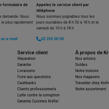
e formulaire de
Appelez le service client par
téléphone
re demande. Nous
Nous sommes joignables tous les
 électro
Soldes multimédia
Soldes TV & audio
 le plus rapidement
jours ouvrables de 8 h 30 à 18 h et le
ack Friday
samedi de 10 h à 18 h.
eilleur prix
Expérience en magasin
Satisfait ou remboursé
 encastrable
Installation TV
un e-mail
02 255 00 00
lma : payez en 2 ou 3 fois
Klarna : payez dans les 30 jours
eure de livraison
Clients professionnels
ProteKt : assurez votre a
Service client
À propos de Kr
idéale
Quelle plaque correspond à votre cuisine ?
Plus...
Réparation
Nos actions
Garantie
Soldes
enceinte pour toutes les situations
Casque ou écouteurs?
Plus...
Livraisons
Notre histoire
rottinette électrique
Choisir un drone
Foire aux questions
Nos magasins
Cashbacks
Travailler chez Krëf
onie
Outlet gros électro
Outlet petit électro
Outlet TV & audio
Outle
Clients professionnels
Notre assortiment
Lutte contre la corruption
Garantie Cuisines Krëfel