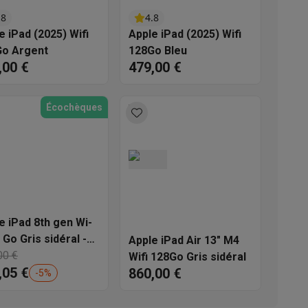
.8
4.8
s
Tables de cuisson électriques
Accessoires
e iPad (2025) Wifi
Apple iPad (2025) Wifi
o Argent
128Go Bleu
,00 €
479,00 €
s
Écochèques
d'aspirateur
Accessoires
es
Accessoires
e iPad 8th gen Wi-
 Go Gris sidéral -
Apple iPad Air 13" M4
nditionné
00 €
Wifi 128Go Gris sidéral
,05 €
860,00 €
-
5
%
osition et socles
Étendoirs à linge