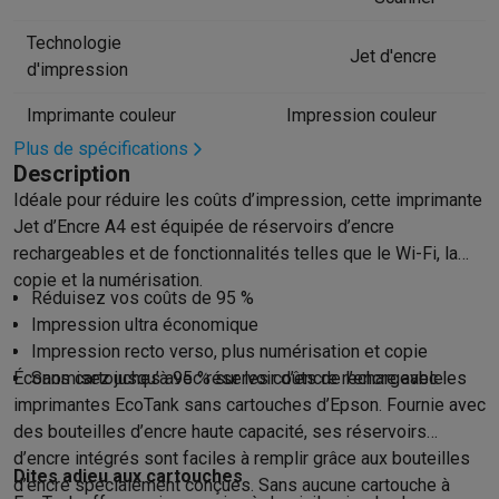
Hygiène dentaire
Brosses à dents électriques
Brossettes
Hydro
Technologie
Rasage
Rasoirs électriques
Tondeuses barbe
Tondeuses multif
Jet d'encre
d'impression
Épilation
Épilateurs à lumière pulsée
Épilateurs
Rasoirs électriq
Beauté
Soin du visage
Masques LED
Miroirs
Manucure & pédicu
Imprimante couleur
Impression couleur
Massage
Massage pieds
Sièges de massage
Massage cou & 
Plus de spécifications
Santé
Pèse-personne
Tensiomètres
Électrostimulation
Appareils
Description
Pour le bébé
Babyphones
Tire-laits
Chauffe-biberons
Aérosols
H
Idéale pour réduire les coûts d’impression, cette imprimante
TV, audio & photo
Jet d’Encre A4 est équipée de réservoirs d’encre
TV & projecteurs
TV
TV avec barre de son
TV 2026
TV LG
TV Sam
rechargeables et de fonctionnalités telles que le Wi-Fi, la
Périphériques TV
Barres de son
Home-cinema
Amplificateurs
Me
copie et la numérisation.
Réduisez vos coûts de 95 %
Casques & Écouteurs
Casques
Casques Bluetooth
Écouteurs
Éco
Impression ultra économique
Enceintes
Enceintes
Enceintes Bluetooth
Enceintes connectées
Impression recto verso, plus numérisation et copie
Audio domestique
Radios & réveils
Tourne-disque
Chaînes hifi
Économisez jusqu’à 95 % sur les coûts de l’encre avec les
Sans cartouches avec réservoir d’encre rechargeable
Navigation
Dashcams
GPS
Coyote
Accessoires GPS
imprimantes EcoTank sans cartouches d’Epson. Fournie avec
Accessoires TV & audio
Supports
Câbles
Lecteurs multimédias
des bouteilles d’encre haute capacité, ses réservoirs
Appareils photo
Appareils photo numériques
Appareils photo i
d’encre intégrés sont faciles à remplir grâce aux bouteilles
Vidéo
GoPro
Action cams
Drones
Caméscopes
Dites adieu aux cartouches
d’encre spécialement conçues. Sans aucune cartouche à