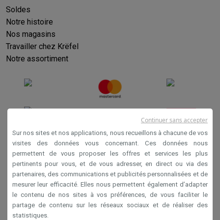
Soldes
Notre histoire
Nos magasins
Travailler chez Krëfel
Notre assortiment
Continuer sans accepter
Sur nos sites et nos applications, nous recueillons à chacune de vos
visites des données vous concernant. Ces données nous
permettent de vous proposer les offres et services les plus
Conditions générales de vente
pertinents pour vous, et de vous adresser, en direct ou via des
Privacy
partenaires, des communications et publicités personnalisées et de
mesurer leur efficacité. Elles nous permettent également d’adapter
Disclaimer
le contenu de nos sites à vos préférences, de vous faciliter le
Cookies
partage de contenu sur les réseaux sociaux et de réaliser des
statistiques.