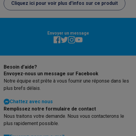
Cliquez ici pour voir plus d'infos sur ce produit
Soldes
Toutes les soldes
Soldes gros électro
Soldes petit élec
Actions
Deals du moment
Promotions
Cashbacks
Soldes
Black F
Voici pourquoi choisir Krëfel
Livraison offerte
Garantie du meille
Installation à domicile
Installation gros électro
Installation enca
Envoyer un message
Modes de paiement
Gift card
Écochèques
Acheter à crédit
Alma 
Service client
Réparation de votre appareil
Vérifiez votre heure 
Gros électro & encastrable
Trouvez votre machine à laver idéal
Petit électro
Beauté & santé
Ménage
Cuisine
Plus...
Télévision & Audio
Choisissez votre télévision idéale
Une encei
Besoin d’aide?
Envoyez-nous un message sur Facebook
Sport & Loisirs
Choisir une montre connectée
Choisir une trotti
Notre équipe est prête à vous fournir une réponse dans les
Outlet
plus brefs délais.
Outlet
Toutes nos offres outlet
Outlet multimedia & téléphonie
O
Chattez avec nous
Remplissez notre formulaire de contact
Nous traitons votre demande. Nous vous contacterons le
plus rapidement possible.