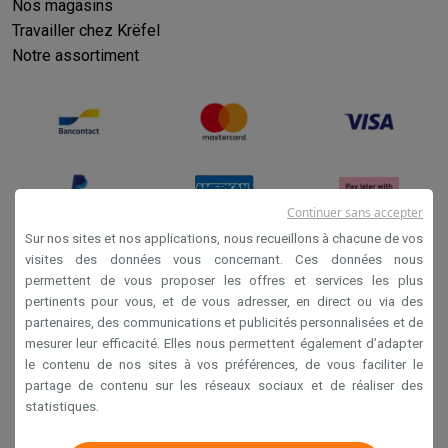
Nos magasins
Travailler chez Krëfel
Notre assortiment
Continuer sans accepter
Sur nos sites et nos applications, nous recueillons à chacune de vos
visites des données vous concernant. Ces données nous
permettent de vous proposer les offres et services les plus
Conditions générales de vente
pertinents pour vous, et de vous adresser, en direct ou via des
Privacy
partenaires, des communications et publicités personnalisées et de
mesurer leur efficacité. Elles nous permettent également d’adapter
Disclaimer
le contenu de nos sites à vos préférences, de vous faciliter le
Cookies
partage de contenu sur les réseaux sociaux et de réaliser des
statistiques.
Krëfel NV - Steenstraat 44 - Industriezone 4 "T Sas",