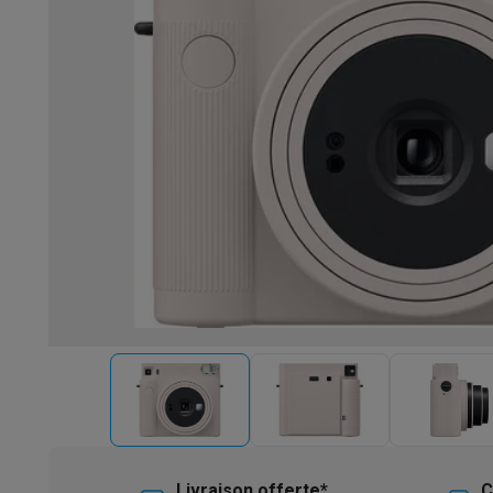
Robots & mixeurs
Robots de cuisine
Robots pâtissiers
Mix
Cuisson & vapeur
Cuiseurs multifonctions
Cuiseurs de riz 
Fun cooking
Gourmet
Fondues
Raclette
TeppanYaki
Appareil
Barbecues
Barbecues électriques
Barbecues au charbon
Ba
Boissons froides
Machines à jus
Machines à boissons péti
Ustensiles de cuisine
Poêles
Casseroles
Balances de cuis
Desserts
Gaufriers
Sorbetières
Crêpières
Desserts divers
Smart garden
Potagers d'intérieur
Plantes aromatiques
Mac
Ménage & airco
Aspirer
Aspirateurs
Aspirateurs robots
Aspirateurs balai
Asp
Robots d'entretien
Aspirateurs robots
Aspirateurs robots l
Nettoyer
Nettoyeurs de sols
Nettoyeurs à vapeur
Nettoyeur
Soin du linge
Centrales vapeur
Fers à repasser
Défroisseur
Couture
Machines à coudre
Accessoires
Climatisation
Climatiseurs mobiles
Aircoolers
Ventilateurs
A
Traitement de l'air
Purificateurs d'air
Humidificateurs
Déshum
Chauffer
Chauffage électrique
Couvertures chauffantes
Lavage & séchage
Machines à laver
Sèche-linge
Sets machi
Livraison offerte*
C