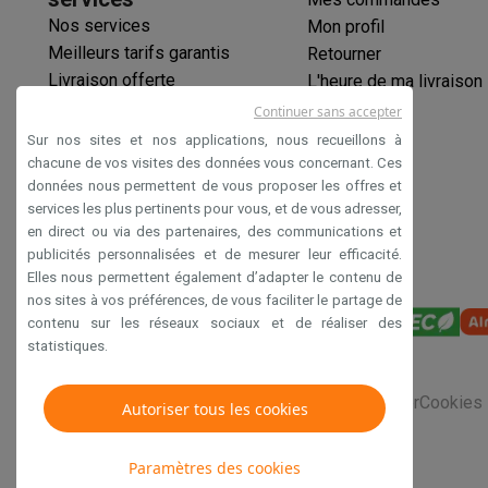
Éco-chèques
Nos services
Mon profil
Éco-chèques info
Tous les produits éco
Toutes les promot
Meilleurs tarifs garantis
Retourner
Reconditionné
Livraison offerte
L'heure de ma livraison
Smartphones reconditionnés
Tablettes reconditionnés
Ordi
Garantie prolongée
Continuer sans accepter
Ménage
Éco-chèques
Sur nos sites et nos applications, nous recueillons à
Machines à laver avec des éco-chèques
Sèche-linge ave
Paiement sécurisé
chacune de vos visites des données vous concernant. Ces
Petits appareils de cuisine
données nous permettent de vous proposer les offres et
Déclaration d'accessibilité
Petits appareils de cuisine avec des éco-chèques
Machin
services les plus pertinents pour vous, et de vous adresser,
Grands appareils de cuisine
en direct ou via des partenaires, des communications et
Lave-vaisselle avec des éco-chèques
Réfrigerateurs ave
publicités personnalisées et de mesurer leur efficacité.
Climatiseurs
Elles nous permettent également d’adapter le contenu de
nos sites à vos préférences, de vous faciliter le partage de
Climatiseurs avec des éco-chèques
contenu sur les réseaux sociaux et de réaliser des
TV & audio
statistiques.
TV avec des éco-cheques
Enceintes Bluetooth avec des 
Multimédie & téléphonie
Conditions générales de vente
Privacy
Disclaimer
Cookies
Autoriser tous les cookies
Smartphones avec des éco-cheques
Tablettes avec des 
En route
Trottinettes électriques avec des éco-chèques
Paramètres des cookies