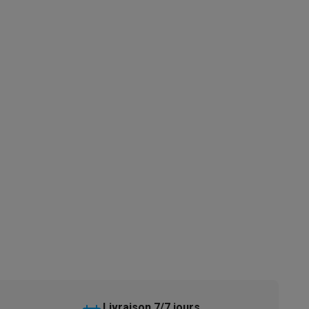
s
Tables de cuisson électriques
Accessoires
s
d'aspirateur
Accessoires
es
Accessoires
osition et socles
Étendoirs à linge
Livraison 7/7 jours