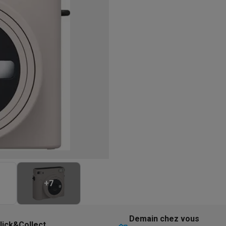
eurs
Blenders
Soupmakers
Hachoirs
Accessoires
et cuiseurs vapeur
Bouilloires
Robots chauffants
Machines à pâte
s à pizza
Accessoires
rbecues au gaz
Accessoires
llantes
Carafes filtrantes
Cartouches filtrantes
Machines à glaçon
ine
Machines sous vide
Ustensiles & gadgets de cuisine
hines à composter
Accessoires
irateurs traîneaux
Aspirateurs de table
Aspirateurs chantier
Sacs 
aveur
Robots tondeuses
Robots piscine
Robots lave-vitres
s tapis
Nettoyeurs haute pression
Nettoyeurs de vitres
Serpillièr
s vapeur
Centres de repassage
Planches à repasser
Accessoires
ccessoires
+
7
idificateurs
Stations météo
ne à laver et sèche-linge
Lave-linges séchants
Cadres de superp
Demain chez vous
lick&Collect