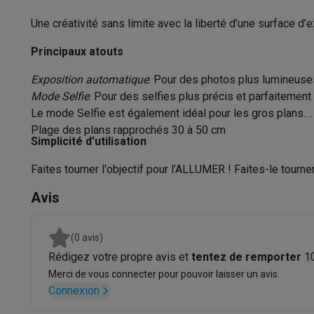
Appareils photo
Appareils photo numériques
Appareils pho
Vitesse d’obturation plus courte (sec)
Vidéo
GoPro
Action cams
Drones
Caméscopes
Une créativité sans limite avec la liberté d’une surface d’e
Accessoires photo
Housses de transport
Flashs & filtres
C
Flash
Principaux atouts
Téléphonie & montres connectées
GSM
Smartphones
Apple iPhone
Smartphones Samsung
GS
Flash intégré
Exposition automatique
: Pour des photos plus lumineuse
Reconditionné
Smartphones reconditionnés
Rachat
Mode Selfie
: Pour des selfies plus précis et parfaitement é
Flash automatique
Protection GSM
Coques iPhone
Coques Samsung
Toutes l
Le mode Selfie est également idéal pour les gros plans.
Montres connectées
Montres connectées
Trackers d’activi
Plage des plans rapprochés 30 à 50 cm
Connexion flash externe
Simplicité d’utilisation
Chargeurs GSM
Chargeurs et câbles
Chargeurs sans fil
Câb
Vitesse de synchronisation du flash
Accessoires GSM
AirTags & traceurs GPS
Écouteurs sans f
Faites tourner l'objectif pour l’ALLUMER ! Faites-le tourn
(sec)
Téléphones fixes
Téléphones fixes
Talkie walkie
Babyphon
Avis
Ordinateurs & tablettes
La portée du flash (m)
Ordinateurs
PC portables
PC portables gamer
Apple MacB
Périphériques IT
Souris
Claviers
Webcams
Enceintes PC
Ca
Lumière
(0 avis)
Tablettes & liseuses
Tablettes
Apple iPad
Samsung Galaxy
Rédigez votre propre avis et
tentez de remporter
1
Sensibilité ISO - le plus grand
Imprimer
Imprimantes
Cartouches d'encre & papier
Cricut
Merci de vous connecter pour pouvoir laisser un avis.
Réseau & wifi
Routeurs & points d'accès
Adaptateurs CPL 
Connexion
Viseur
Mémoire & stockage
Disques durs externes
SSD
Clés USB