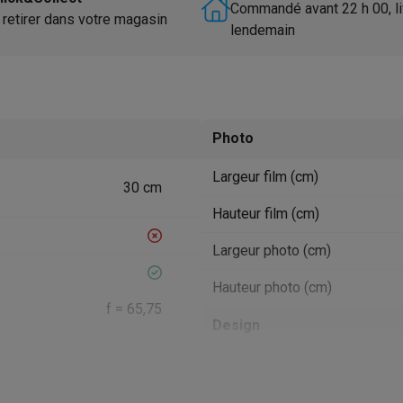
utomatique
Soin des animaux
Traceurs GPS animaux
Commandé avant 22 h 00, li
 retirer dans votre magasin
lendemain
Brosses soufflantes
Multistylers
Bigoudis chauffants
ydropulseurs
ltifonctions
Tondeuses cheveux
Têtes de rasage
Accessoires
ctriques féminins
Photo
dicure
Accessoires
u & épaules
Pistolets de massage
Largeur film (cm)
reils de circulation sanguine
Lampes infrarouges
Thermomètres
30 cm
ols
Humidificateurs
Hauteur film (cm)
Largeur photo (cm)
 Samsung
TV TCL
Supports TV
Projecteurs
rs
Media streamers
Lecteurs DVD & Blu-Ray
Hauteur photo (cm)
rs
Écouteurs sans fil
Écouteurs de sport
f = 65,75
tées
Enceintes de fête
Design
ifi
Couleur
1.6 sec
dias portables
Accessoires audio
Poids du boîtier (g)