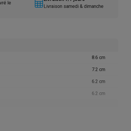
vré le
Livraison samedi & dimanche
8.6 cm
Accessoires
7.2 cm
6.2 cm
6.2 cm
Blanc
390 gr