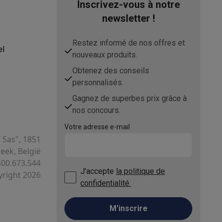
Inscrivez-vous à notre
newsletter !
Restez informé de nos offres et
el
nouveaux produits.
asser avec des éco-chèques
Aspirateurs balai avec éco-cheques
Obtenez des conseils
personnalisés.
-chèques
Carafes filtrantes
Accessoires de cuisine avec des éc
Gagnez de superbes prix grâce à
nos concours.
ec des éco-chèques
Cuisinières avec des éco-chèques
Hottes a
Votre adresse e-mail
T Sas", 1851
ek, België
400.673.544
s éco-cheques
Tourne-disque avec éco-cheques
J'accepte
la politique de
right 2026
confidentialité.
c des éco-chèques
Powerbanks avec des éco-cheques
Encre et 
M'inscrire