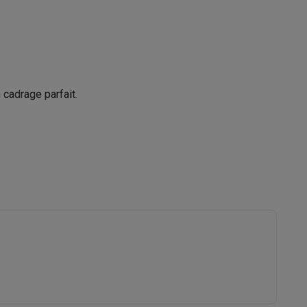
13.07 cm
11.86 cm
Galaxy Fold8
5.75 cm
 cadrage parfait.
S26
Coques Galaxy Flip8 & Fold8 (Ultra)
Appareil photo instantané
rdinateurs de bureau