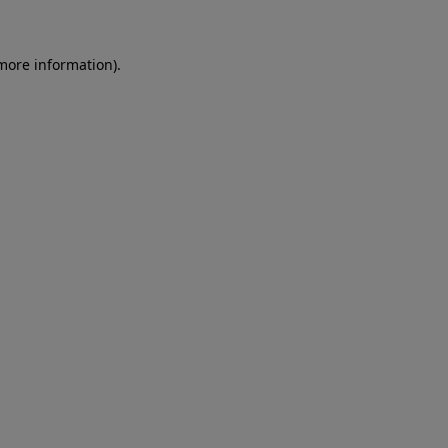
more information)
.