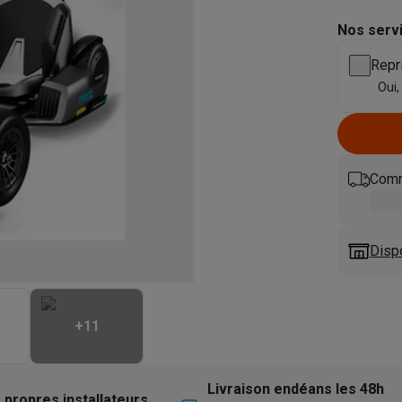
eurs
Blenders
Soupmakers
Hachoirs
Accessoires
et cuiseurs vapeur
Bouilloires
Robots chauffants
Machines à pâte
Nos serv
s à pizza
Accessoires
Repr
rbecues au gaz
Accessoires
Oui,
llantes
Carafes filtrantes
Cartouches filtrantes
Machines à glaçon
ine
Machines sous vide
Ustensiles & gadgets de cuisine
hines à composter
Accessoires
Comm
irateurs traîneaux
Aspirateurs de table
Aspirateurs chantier
Sacs 
aveur
Robots tondeuses
Robots piscine
Robots lave-vitres
s tapis
Nettoyeurs haute pression
Nettoyeurs de vitres
Serpillièr
Disp
s vapeur
Centres de repassage
Planches à repasser
Accessoires
ccessoires
+
11
idificateurs
Stations météo
ne à laver et sèche-linge
Lave-linges séchants
Cadres de superp
Livraison endéans les 48h
 propres installateurs