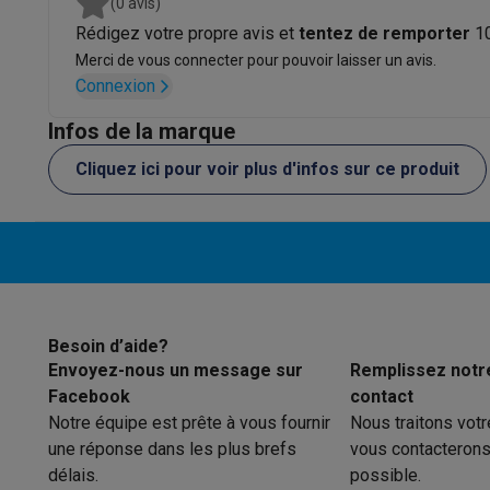
(0 avis)
Mode de conduite
Logiciels
Windows & Microsoft Office
Anti-Virus
Autres log
Rédigez votre propre avis et
tentez de remporter
1
Accessoires IT
Chargeurs & câbles
Housses & sacs
Suppo
Connexion
Merci de vous connecter pour pouvoir laisser un avis.
Gaming
Connexion
PlayStation
PlayStation 5
Jeux PS5
Jeux PS4
Manettes Pla
Nintendo
Nintendo Switch 2
Jeux Nintendo Switch
Manettes
Infos de la marque
Xbox
Jeux Xbox
Manettes Xbox
Casques Xbox
Accessoire
Cliquez ici pour voir plus d'infos sur ce produit
PC gaming
PC portables gamer
PC gamer
Écrans gaming
So
Setup gaming
Casques gaming
Microphones gaming
Chais
Consoles de jeu
Maison & objets connectés
Montres connectées
Montres connectées
Trackers d’activi
Mobilité
Trottinettes électriques
Dashcams
GPS
Coyote
Acc
Sécurité & protection
Caméras de surveillance
Système d’
Besoin d’aide?
Paiement connecté
Terminaux de paiement
Accessoires 
Envoyez-nous un message sur
Remplissez notr
Ambiance & confort
Éclairage
Panneaux solaires plug & pla
Facebook
contact
Divertissement
Smart TV
Enceintes connectées
Google TV
Notre équipe est prête à vous fournir
Nous traitons vot
Cuisine
Réfrigérateurs connectés
Lave-vaisselle connecté
une réponse dans les plus brefs
vous contacterons
Ménage & santé
Lave-linge connectés
Sèche-linge connec
délais.
possible.