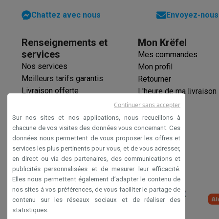
Produits éco
Chattez avec nous
Envoyez-nous 
Éco-chèques
Éco-chèques info
Tous les produits éco
Toutes les promot
Reconditionné
Renseignements et
Mon Krëfel
Smartphones reconditionnés
Tablettes reconditionnés
Ordi
services
Mes commandes
Ménage
Nos services
Mon profil
Machines à laver avec des éco-chèques
Sèche-linge ave
Meilleurs tarifs garantis
Retourner
Petits appareils de cuisine
Livraison offerte
L'heure de ma livraison
Petits appareils de cuisine avec des éco-chèques
Machin
Garantie prolongée
Continuer sans accepter
Grands appareils de cuisine
Éco-chèques
Sur nos sites et nos applications, nous recueillons à
Lave-vaisselle avec des éco-chèques
Réfrigerateurs ave
Paiement sécurisé
chacune de vos visites des données vous concernant. Ces
Climatiseurs
données nous permettent de vous proposer les offres et
Déclaration d'accessibilité
Climatiseurs avec des éco-chèques
services les plus pertinents pour vous, et de vous adresser,
en direct ou via des partenaires, des communications et
TV & audio
publicités personnalisées et de mesurer leur efficacité.
TV avec des éco-cheques
Enceintes Bluetooth avec des 
Elles nous permettent également d’adapter le contenu de
Multimédie & téléphonie
nos sites à vos préférences, de vous faciliter le partage de
Smartphones avec des éco-cheques
Tablettes avec des 
contenu sur les réseaux sociaux et de réaliser des
En route
statistiques.