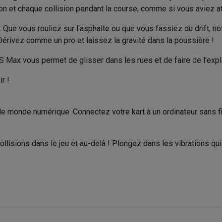
to instantanés
Appareils Canon
Appareils Nikon
Objectifs
ion et chaque collision pendant la course, comme si vous aviez 
Manuel d'instructions
artes SD
Trépieds & supports
Accessoires action cam
 Que vous rouliez sur l'asphalte ou que vous fassiez du drift, no
Chargeur
 Dérivez comme un pro et laissez la gravité dans la poussière !
M avec touches
Smartphones reconditionnés
iPhone 17
Samsung 
ot S Max vous permet de glisser dans les rues et de faire de l'expl
Produit information
es coques
Protections d'écran
Coques iPhone 17
Coques Galaxy 
r !
63 V
Code Krëfel
té
Bracelets
Chargeurs
432 Wh
Marque
les USB C
Câbles lightning
Powerbanks
e monde numérique. Connectez votre kart à un ordinateur sans fi
il
Supports GSM voiture
Cartes micro SD
Autres accessoires
4 h
EAN
es
450 W
Code du vendeur
collisions dans le jeu et au-delà ! Plongez dans les vibrations q
ook
PC portables Windows
PC Copilot+
Chromebooks
Écrans PC
O
sques PC
Microphones
Stations d'acceuil
Lecteurs CD externes
 Tab
Housses pour tablette
Liseuses
Accessoires
& Wi-Fi
Mesh Wi-Fi
Switchs
Câbles de réseau
Cartes SD
CD & DVD