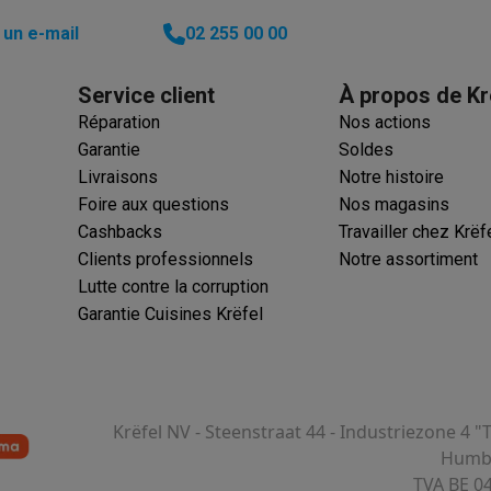
un e-mail
02 255 00 00
ions éco
Service client
À propos de Kr
nateurs portables reconditionnés
Rachat
Réparation
Nos actions
Garantie
Soldes
c des éco-chèques
Aspirateurs avec des éco-chèques
Fers à rep
Livraisons
Notre histoire
Foire aux questions
Nos magasins
es à café avec des éco-cheques
Machines à soda avec des éco
Cashbacks
Travailler chez Krëf
Clients professionnels
Notre assortiment
c des éco-chèques
Congélateurs avec des éco-chèques
Fours av
Lutte contre la corruption
Garantie Cuisines Krëfel
éco-cheques
Casques avec des éco-cheques
Écouteurs avec de
Krëfel NV - Steenstraat 44 - Industriezone 4 "
éco-cheques
PC portables avec des éco-cheques
Écrans PC ave
Humbe
TVA BE 0