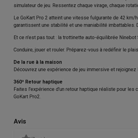
Appareils photo
Appareils photo numériques
Appareils pho
simulateur de jeu. Ressentez chaque virage, chaque rotat
Vidéo
GoPro
Action cams
Drones
Caméscopes
Sécurité
Accessoires photo
Housses de transport
Flashs & filtres
C
Le GoKart Pro 2 atteint une vitesse fulgurante de 42 km/h.
Frein(s)
Téléphonie & montres connectées
garantissent une stabilité et une maniabilité imbattables.
GSM
Smartphones
Apple iPhone
Smartphones Samsung
GS
Et ce n'est pas tout : la trottinette auto-équilibrée Nineb
Énergie - Batterie
Reconditionné
Smartphones reconditionnés
Rachat
Protection GSM
Coques iPhone
Coques Samsung
Toutes l
Conduire, jouer et rouler. Préparez-vous à redéfinir le plaisi
Capacité (V)
Montres connectées
Montres connectées
Trackers d’activi
De la rue à la maison
Capacité (Wh)
Chargeurs GSM
Chargeurs et câbles
Chargeurs sans fil
Câb
Découvrez une expérience de jeu immersive et rejoignez l
Accessoires GSM
AirTags & traceurs GPS
Écouteurs sans f
Temps de charge (h)
Téléphones fixes
Téléphones fixes
Talkie walkie
Babyphon
360º Retour haptique
Ordinateurs & tablettes
Puissance moteur (W)
Faites l'expérience d'un retour haptique réaliste pour les 
Ordinateurs
PC portables
PC portables gamer
Apple MacB
GoKart Pro2.
Écran
Périphériques IT
Souris
Claviers
Webcams
Enceintes PC
Ca
Tablettes & liseuses
Tablettes
Apple iPad
Samsung Galaxy
Vitesse
Imprimer
Imprimantes
Cartouches d'encre & papier
Cricut
Avis
Réseau & wifi
Routeurs & points d'accès
Adaptateurs CPL 
Statut batterie
Mémoire & stockage
Disques durs externes
SSD
Clés USB