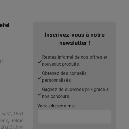
ëfel
Inscrivez-vous à notre
newsletter !
asser avec des éco-chèques
Aspirateurs balai avec éco-cheques
Restez informé de nos offres et
-chèques
Carafes filtrantes
Accessoires de cuisine avec des éc
el
nouveaux produits.
Obtenez des conseils
ec des éco-chèques
Cuisinières avec des éco-chèques
Hottes a
personnalisés.
Gagnez de superbes prix grâce à
nos concours.
s éco-cheques
Tourne-disque avec éco-cheques
Votre adresse e-mail
T Sas", 1851
c des éco-chèques
Powerbanks avec des éco-cheques
Encre et 
ek, België
400.673.544