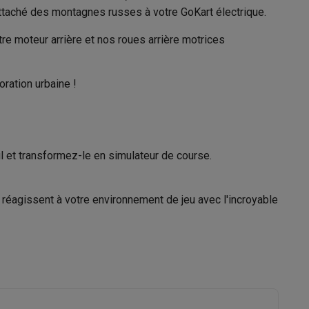
attaché des montagnes russes à votre GoKart électrique.
tre moteur arrière et nos roues arrière motrices
Galaxy Fold8
oration urbaine !
S26
Coques Galaxy Flip8 & Fold8 (Ultra)
43001172
Segway
l et transformez-le en simulateur de course.
8721008535432
905654
ui réagissent à votre environnement de jeu avec l'incroyable
rdinateurs de bureau