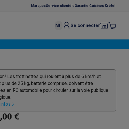
Marques
Service clientèle
Garantie Cuisines Krëfel
NL
Se connecter
osition et socles
Étendoirs à linge
élateurs
bles
Caves à vin encastrables
Micro-ondes encastrables
Machines
oêles
Casseroles
ion! Les trottinettes qui roulent à plus de 6 km/h et
 plus de 25 kg, batterie comprise, doivent être
es en RC automobile pour circuler sur la voie publique
gique.
'infos
ce Gusto
Cafetières
Café, capsules & dosettes
Accessoires
,00 €