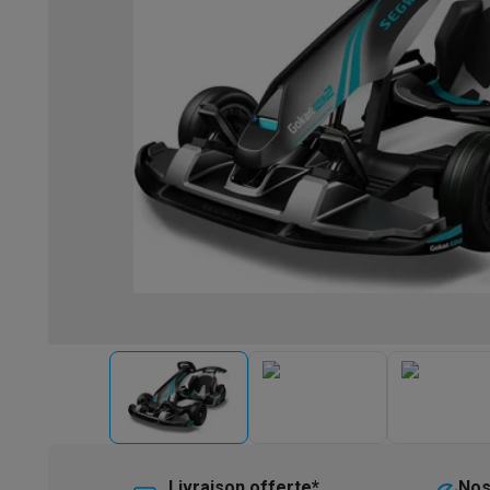
Robots & mixeurs
Robots de cuisine
Robots pâtissiers
Mix
Cuisson & vapeur
Cuiseurs multifonctions
Cuiseurs de riz 
Fun cooking
Gourmet
Fondues
Raclette
TeppanYaki
Appareil
Barbecues
Barbecues électriques
Barbecues au charbon
Ba
Boissons froides
Machines à jus
Machines à boissons péti
Ustensiles de cuisine
Poêles
Casseroles
Balances de cuis
Desserts
Gaufriers
Sorbetières
Crêpières
Desserts divers
Smart garden
Potagers d'intérieur
Plantes aromatiques
Mac
Ménage & airco
Aspirer
Aspirateurs
Aspirateurs robots
Aspirateurs balai
Asp
Robots d'entretien
Aspirateurs robots
Aspirateurs robots l
Nettoyer
Nettoyeurs de sols
Nettoyeurs à vapeur
Nettoyeur
Soin du linge
Centrales vapeur
Fers à repasser
Défroisseur
Couture
Machines à coudre
Accessoires
Climatisation
Climatiseurs mobiles
Aircoolers
Ventilateurs
A
Traitement de l'air
Purificateurs d'air
Humidificateurs
Déshum
Chauffer
Chauffage électrique
Couvertures chauffantes
Lavage & séchage
Machines à laver
Sèche-linge
Sets machi
Livraison offerte*
Nos