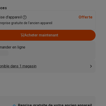
s
Tables de cuisson électriques
Accessoires
ices
ise d'appareil
Offerte
 reprise gratuite de l'ancien appareil
s
Acheter maintenant
ander en ligne
d'aspirateur
Accessoires
es
Accessoires
onible dans 1 magasin
osition et socles
Étendoirs à linge
Reprise gratuite de votre ancien appareil