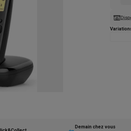
eurs
Blenders
Soupmakers
Hachoirs
Accessoires
et cuiseurs vapeur
Bouilloires
Robots chauffants
Machines à pâte
s à pizza
Accessoires
Disp
rbecues au gaz
Accessoires
Variation
llantes
Carafes filtrantes
Cartouches filtrantes
Machines à glaçon
ine
Machines sous vide
Ustensiles & gadgets de cuisine
hines à composter
Accessoires
irateurs traîneaux
Aspirateurs de table
Aspirateurs chantier
Sacs 
aveur
Robots tondeuses
Robots piscine
Robots lave-vitres
s tapis
Nettoyeurs haute pression
Nettoyeurs de vitres
Serpillièr
s vapeur
Centres de repassage
Planches à repasser
Accessoires
ccessoires
idificateurs
Stations météo
ne à laver et sèche-linge
Lave-linges séchants
Cadres de superp
Demain chez vous
lick&Collect