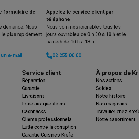
50 m
Indicateur d’état de la batterie
iciels
rts
Tapis de souris
Autres accessoires
e formulaire de
Appelez le service client par
300 m
Identification de l’appelant
téléphone
yStation
Casques PlayStation
Casques VR Playstation
Accessoire
re demande. Nous
Nous sommes joignables tous les
Affichage date et temps
 Nintendo Switch
Casques Nintendo Switch
Accessoires Nintend
 le plus rapidement
jours ouvrables de 8 h 30 à 18 h et le
Classification
s Xbox
samedi de 10 h à 18 h.
uris gaming
Claviers gaming
Manettes gaming PC
Type de téléphone
un e-mail
02 255 00 00
es gaming
Bureaux gamer
TV gaming
Écrans gaming
Casques de réa
NiMH
Nombre d'appareils
Service client
À propos de Kr
2
Produit information
té
Bracelets
Chargeurs
Réparation
Nos actions
essoires trottinettes
Accessoires GPS
Garantie
Soldes
18 h
Code Krëfel
alarme
Détecteur de mouvements
Sonnettes connectées
Détecteu
Livraisons
Notre histoire
SumUp
Foire aux questions
200 h
Nos magasins
Marque
y
Assistant vocal
Stations météo
Cashbacks
Travailler chez Krëf
EAN
 Streamer
Apple TV
Piles & chargeurs
Prises & adaptateurs
Clients professionnels
Notre assortiment
s
Machines expresso connectées
Fours connectés
Robots de cui
Lutte contre la corruption
Code du vendeur
tés
Traitement de l'air connectés
Aspirateurs connectés
Pèse-per
Garantie Cuisines Krëfel