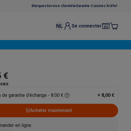
Marques
Service clientèle
Garantie Cuisines Krëfel
NL
Se connecter
osition et socles
Étendoirs à linge
élateurs
bles
Caves à vin encastrables
Micro-ondes encastrables
Machines
oêles
Casseroles
5 €
ices
 de garantie d'échange - 8.00 €
+
8,00 €
ce Gusto
Cafetières
Café, capsules & dosettes
Accessoires
Acheter maintenant
ander en ligne