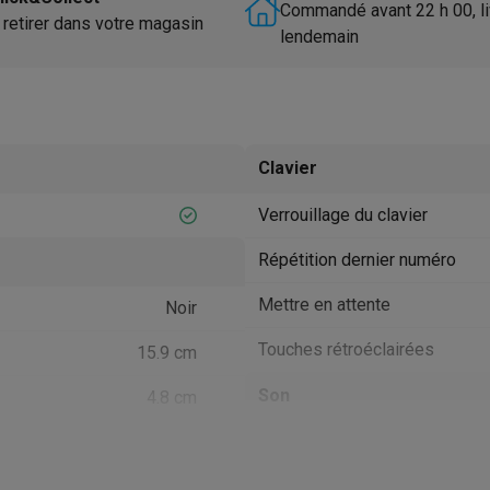
utomatique
Soin des animaux
Traceurs GPS animaux
Commandé avant 22 h 00, li
 retirer dans votre magasin
lendemain
Brosses soufflantes
Multistylers
Bigoudis chauffants
ydropulseurs
ltifonctions
Tondeuses cheveux
Têtes de rasage
Accessoires
ctriques féminins
Clavier
dicure
Accessoires
u & épaules
Pistolets de massage
Verrouillage du clavier
reils de circulation sanguine
Lampes infrarouges
Thermomètres
ols
Humidificateurs
Répétition dernier numéro
Mettre en attente
 Samsung
TV TCL
Supports TV
Projecteurs
Noir
rs
Media streamers
Lecteurs DVD & Blu-Ray
Touches rétroéclairées
15.9 cm
rs
Écouteurs sans fil
Écouteurs de sport
tées
Enceintes de fête
Son
4.8 cm
ifi
3 cm
Haut-parleur
dias portables
Accessoires audio
114 gr
Fonction mains libres