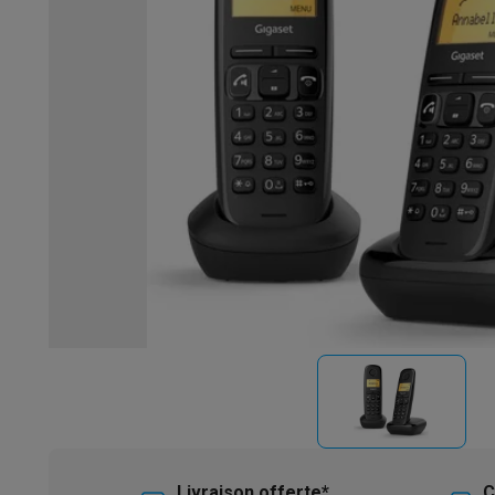
Robots & mixeurs
Robots de cuisine
Robots pâtissiers
Mix
Cuisson & vapeur
Cuiseurs multifonctions
Cuiseurs de riz 
Fun cooking
Gourmet
Fondues
Raclette
TeppanYaki
Appareil
Barbecues
Barbecues électriques
Barbecues au charbon
Ba
Boissons froides
Machines à jus
Machines à boissons péti
Ustensiles de cuisine
Poêles
Casseroles
Balances de cuis
Desserts
Gaufriers
Sorbetières
Crêpières
Desserts divers
Smart garden
Potagers d'intérieur
Plantes aromatiques
Mac
Ménage & airco
Aspirer
Aspirateurs
Aspirateurs robots
Aspirateurs balai
Asp
Robots d'entretien
Aspirateurs robots
Aspirateurs robots l
Nettoyer
Nettoyeurs de sols
Nettoyeurs à vapeur
Nettoyeur
Soin du linge
Centrales vapeur
Fers à repasser
Défroisseur
Couture
Machines à coudre
Accessoires
Climatisation
Climatiseurs mobiles
Aircoolers
Ventilateurs
A
Traitement de l'air
Purificateurs d'air
Humidificateurs
Déshum
Chauffer
Chauffage électrique
Couvertures chauffantes
Lavage & séchage
Machines à laver
Sèche-linge
Sets machi
Livraison offerte*
C