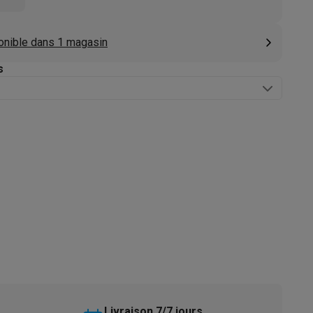
s
Tables de cuisson électriques
Accessoires
onible dans 1 magasin
s
s
d'aspirateur
Accessoires
es
Accessoires
osition et socles
Étendoirs à linge
Livraison 7/7 jours