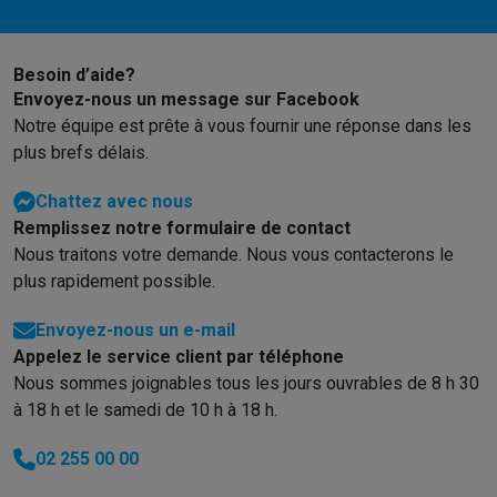
Gaming
PlayStation
PlayStation 5
Jeux PS5
Jeux PS4
Manettes PlaySta
Nintendo
Nintendo Switch 2
Jeux Nintendo Switch
Manettes Nin
Besoin d’aide?
Xbox
Jeux Xbox
Manettes Xbox
Casques Xbox
Accessoires Xb
Envoyez-nous un message sur Facebook
PC gaming
PC portables gamer
PC gamer
Écrans gaming
Souris
Notre équipe est prête à vous fournir une réponse dans les
Setup gaming
Casques gaming
Microphones gaming
Chaises g
plus brefs délais.
Maison & objets connectés
Montres connectées
Montres connectées
Trackers d’activité
Br
Chattez avec nous
Mobilité
Trottinettes électriques
Dashcams
GPS
Coyote
Accessoi
Remplissez notre formulaire de contact
Sécurité & protection
Caméras de surveillance
Système d’alar
Nous traitons votre demande. Nous vous contacterons le
Paiement connecté
Terminaux de paiement
Accessoires SumU
plus rapidement possible.
Ambiance & confort
Éclairage
Panneaux solaires plug & play
Ass
Envoyez-nous un e-mail
Divertissement
Smart TV
Enceintes connectées
Google TV Stre
Appelez le service client par téléphone
Cuisine
Réfrigérateurs connectés
Lave-vaisselle connectés
Mac
Nous sommes joignables tous les jours ouvrables de 8 h 30
Ménage & santé
Lave-linge connectés
Sèche-linge connectés
T
à 18 h et le samedi de 10 h à 18 h.
Produits éco
Éco-chèques
02 255 00 00
Éco-chèques info
Tous les produits éco
Toutes les promotions