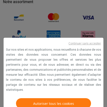
Notre assortiment
Continuer sans accepter
Sur nos sites et nos applications, nous recueillons à chacune de vos
visites des données vous concernant. Ces données nous
Conditions générales de vente
permettent de vous proposer les offres et services les plus
Privacy
pertinents pour vous, et de vous adresser, en direct ou via des
partenaires, des communications et publicités personnalisées et de
Disclaimer
mesurer leur efficacité. Elles nous permettent également d’adapter
Cookies
le contenu de nos sites à vos préférences, de vous faciliter le
partage de contenu sur les réseaux sociaux et de réaliser des
statistiques.
Krëfel NV - Steenstraat 44 - Industriezone 4 "T Sas",
1851 Humbeek, België
Autoriser tous les cookies
TVA BE 0400.673.544