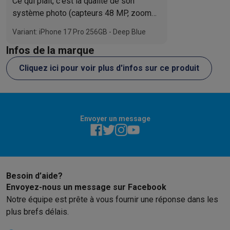
Ce qui plaît, c’est la qualité de son
système photo (capteurs 48 MP, zoom
optique x4/x8, modes professionnels), la
Variant: iPhone 17 Pro 256GB - Deep Blue
caméra avant innovante Center Stage et
Infos de la marque
les outils vidéo avancés, parfaits pour
les créateurs. L’écran est très fluide et la
Cliquez ici pour voir plus d'infos sur ce produit
dissipation thermique efficace limite la
surchauffe. Ce qui déplaît : le nouveau
format plus lourd et épais peut déranger
au quotidien, tout comme le bloc photo
Envoyer un message
arrière jugé massif et peu esthétique. Le
prix, toujours plus élevé, limite le rapport
qualité/usage pour un public non
professionnel.
Besoin d’aide?
Envoyez-nous un message sur Facebook
Notre équipe est prête à vous fournir une réponse dans les
plus brefs délais.