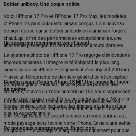
Accessoires photo
Housses de transport
Flashs & filtres
Carte
Boîtier unibody. Une coque solide
Téléphonie & montres connectées
GSM
Smartphones
Apple iPhone
Smartphones Samsung
GSM av
Voici l’iPhone 17 Pro et l’iPhone 17 Pro Max, les modèles
Reconditionné
Smartphones reconditionnés
Rachat
d’iPhone les plus puissants jamais conçus. Leur nouveau
Protection GSM
Coques iPhone
Coques Samsung
Toutes les c
design repose sur un boîtier unibody en aluminium forgé à
Montres connectées
Montres connectées
Trackers d’activité
Br
chaud, qui offre des performances exceptionnelles, une
Un zoom impressionnant vers l’avant
autonomie prolongée et une robustesse à toute épreuve.
Chargeurs GSM
Chargeurs et câbles
Chargeurs sans fil
Câbles 
Accessoires GSM
AirTags & traceurs GPS
Écouteurs sans fil
Su
Le système photo de l’iPhone 17 Pro regorge d’innovations
Téléphones fixes
Téléphones fixes
Talkie walkie
Babyphones
impressionnantes. Il intègre le téléobjectif le plus long
Ordinateurs & tablettes
jamais vu sur un iPhone — l’équivalent d’un objectif 200 mm
Ordinateurs
PC portables
PC portables gamer
Apple MacBook
P
— avec un tétraprisme de dernière génération et un capteur
Caméra avant Center Stage 18 MP. Une nouvelle façon
Périphériques IT
Souris
Claviers
Webcams
Enceintes PC
Casque
56 % plus grand. Résultat : encore plus de possibilités
de cadrer
Tablettes & liseuses
Tablettes
Apple iPad
Samsung Galaxy Tab
créatives, et avec un zoom numérique 16x, vous rapprochez
Imprimer
Imprimantes
Cartouches d'encre & papier
Cricut
encore plus ce que vous filmez ou photographiez. Même en
La nouvelle caméra frontale vous permet de cadrer vos
basse lumière, vous capturez des images et vidéos d’une
Réseau & wifi
Routeurs & points d'accès
Adaptateurs CPL & Wi
photos et vidéos de manière totalement inédite. Touchez
qualité exceptionnelle.
Mémoire & stockage
Disques durs externes
SSD
Clés USB
Cart
pour élargir l’angle de vue, et passez du mode portrait au
Logiciels
Windows & Microsoft Office
Anti-Virus
Autres logiciel
mode paysage sans tourner votre iPhone. Envie d’une selfie
De nouveaux superpouvoirs. Super cool
Accessoires IT
Chargeurs & câbles
Housses & sacs
Supports
T
de groupe ? Le cadrage s’élargit automatiquement pour que