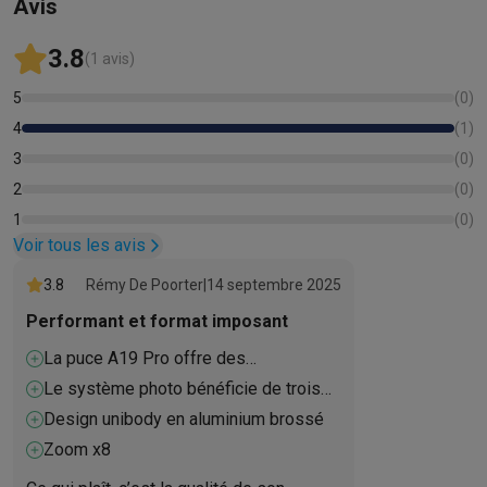
Avis
3.8
(1 avis)
5
(
0
)
4
(
1
)
3
(
0
)
2
(
0
)
1
(
0
)
Voir tous les avis
3.8
Rémy De Poorter
|
14 septembre 2025
Performant et format imposant
La puce A19 Pro offre des
performances de pointe.
Le système photo bénéficie de trois
capteurs Fusion 48 MP
Design unibody en aluminium brossé
Zoom x8