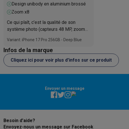
capteurs Fusion 48 MP
Design unibody en aluminium brossé
Zoom x8
Ce qui plaît, c’est la qualité de son
système photo (capteurs 48 MP, zoom
optique x4/x8, modes professionnels), la
Variant: iPhone 17 Pro 256GB - Deep Blue
caméra avant innovante Center Stage et
Infos de la marque
les outils vidéo avancés, parfaits pour
les créateurs. L’écran est très fluide et la
Cliquez ici pour voir plus d'infos sur ce produit
dissipation thermique efficace limite la
surchauffe. Ce qui déplaît : le nouveau
format plus lourd et épais peut déranger
au quotidien, tout comme le bloc photo
Envoyer un message
arrière jugé massif et peu esthétique. Le
prix, toujours plus élevé, limite le rapport
qualité/usage pour un public non
professionnel.
Besoin d’aide?
Envoyez-nous un message sur Facebook