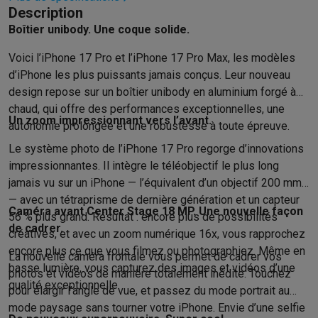
Accessoires photo
Housses de transport
Flashs & filtres
Carte
Description
Téléphonie & montres connectées
Boîtier unibody. Une coque solide.
GSM
Smartphones
Apple iPhone
Smartphones Samsung
GSM av
Reconditionné
Smartphones reconditionnés
Rachat
Voici l’iPhone 17 Pro et l’iPhone 17 Pro Max, les modèles
Protection GSM
Coques iPhone
Coques Samsung
Toutes les c
d’iPhone les plus puissants jamais conçus. Leur nouveau
Montres connectées
Montres connectées
Trackers d’activité
Br
design repose sur un boîtier unibody en aluminium forgé à
Chargeurs GSM
Chargeurs et câbles
Chargeurs sans fil
Câbles 
chaud, qui offre des performances exceptionnelles, une
Un zoom impressionnant vers l’avant.
Accessoires GSM
AirTags & traceurs GPS
Écouteurs sans fil
Su
autonomie prolongée et une robustesse à toute épreuve.
Téléphones fixes
Téléphones fixes
Talkie walkie
Babyphones
Le système photo de l’iPhone 17 Pro regorge d’innovations
Ordinateurs & tablettes
impressionnantes. Il intègre le téléobjectif le plus long
Ordinateurs
PC portables
PC portables gamer
Apple MacBook
P
jamais vu sur un iPhone — l’équivalent d’un objectif 200 mm
Périphériques IT
Souris
Claviers
Webcams
Enceintes PC
Casque
— avec un tétraprisme de dernière génération et un capteur
Caméra avant Center Stage 18 MP. Une nouvelle façon
Tablettes & liseuses
Tablettes
Apple iPad
Samsung Galaxy Tab
56 % plus grand. Résultat : encore plus de possibilités
de cadrer.
Imprimer
Imprimantes
Cartouches d'encre & papier
Cricut
créatives, et avec un zoom numérique 16x, vous rapprochez
Réseau & wifi
Routeurs & points d'accès
Adaptateurs CPL & Wi
encore plus ce que vous filmez ou photographiez. Même en
La nouvelle caméra frontale vous permet de cadrer vos
Mémoire & stockage
Disques durs externes
SSD
Clés USB
Cart
basse lumière, vous capturez des images et vidéos d’une
photos et vidéos de manière totalement inédite. Touchez
Logiciels
Windows & Microsoft Office
Anti-Virus
Autres logiciel
qualité exceptionnelle.
pour élargir l’angle de vue, et passez du mode portrait au
Accessoires IT
Chargeurs & câbles
Housses & sacs
Supports
T
mode paysage sans tourner votre iPhone. Envie d’une selfie