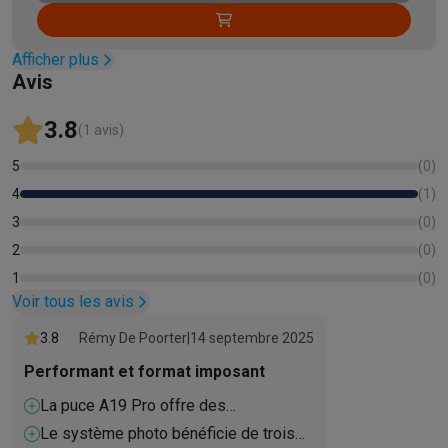
Afficher plus
Avis
3.8
(1 avis)
5
(
0
)
4
(
1
)
3
(
0
)
2
(
0
)
1
(
0
)
Voir tous les avis
3.8
Rémy De Poorter
|
14 septembre 2025
Performant et format imposant
La puce A19 Pro offre des
performances de pointe.
Le système photo bénéficie de trois