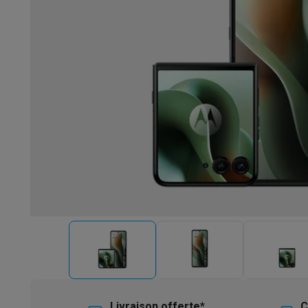
Robots & mixeurs
Robots de cuisine
Robots pâtissiers
Mix
Cuisson & vapeur
Cuiseurs multifonctions
Cuiseurs de riz 
Fun cooking
Gourmet
Fondues
Raclette
TeppanYaki
Appareil
Barbecues
Barbecues électriques
Barbecues au charbon
Ba
Boissons froides
Machines à jus
Machines à boissons péti
Ustensiles de cuisine
Poêles
Casseroles
Balances de cuis
Desserts
Gaufriers
Sorbetières
Crêpières
Desserts divers
Smart garden
Potagers d'intérieur
Plantes aromatiques
Mac
Ménage & airco
Aspirer
Aspirateurs
Aspirateurs robots
Aspirateurs balai
Asp
Robots d'entretien
Aspirateurs robots
Aspirateurs robots l
Nettoyer
Nettoyeurs de sols
Nettoyeurs à vapeur
Nettoyeur
Soin du linge
Centrales vapeur
Fers à repasser
Défroisseur
Couture
Machines à coudre
Accessoires
Climatisation
Climatiseurs mobiles
Aircoolers
Ventilateurs
A
Traitement de l'air
Purificateurs d'air
Humidificateurs
Déshum
Chauffer
Chauffage électrique
Couvertures chauffantes
Lavage & séchage
Machines à laver
Sèche-linge
Sets machi
Livraison offerte*
C