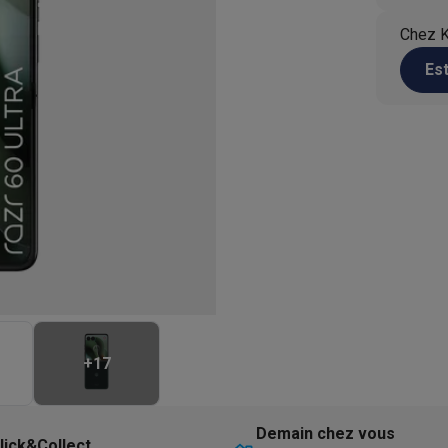
eurs
Blenders
Soupmakers
Hachoirs
Accessoires
et cuiseurs vapeur
Bouilloires
Robots chauffants
Machines à pâte
Chez K
s à pizza
Accessoires
Es
rbecues au gaz
Accessoires
llantes
Carafes filtrantes
Cartouches filtrantes
Machines à glaçon
ine
Machines sous vide
Ustensiles & gadgets de cuisine
hines à composter
Accessoires
irateurs traîneaux
Aspirateurs de table
Aspirateurs chantier
Sacs 
aveur
Robots tondeuses
Robots piscine
Robots lave-vitres
s tapis
Nettoyeurs haute pression
Nettoyeurs de vitres
Serpillièr
s vapeur
Centres de repassage
Planches à repasser
Accessoires
ccessoires
+
17
idificateurs
Stations météo
ne à laver et sèche-linge
Lave-linges séchants
Cadres de superp
Demain chez vous
lick&Collect