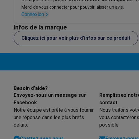
Éco-chèques
Zoom Optique
Merci de vous connecter pour pouvoir laisser un avis.
Éco-chèques info
Tous les produits éco
Toutes les promot
Connexion
Zoom Optique (#)
Reconditionné
Smartphones reconditionnés
Tablettes reconditionnés
Ordi
Infos de la marque
Connectivité
Ménage
Cliquez ici pour voir plus d'infos sur ce produit
Machines à laver avec des éco-chèques
Sèche-linge ave
Réseau sans fil
Petits appareils de cuisine
Bluetooth
Petits appareils de cuisine avec des éco-chèques
Machin
Grands appareils de cuisine
Version Bluetooth
Lave-vaisselle avec des éco-chèques
Réfrigerateurs ave
Climatiseurs
Near Field Communication (NFC)
Climatiseurs avec des éco-chèques
Besoin d’aide?
Wi-Fi
TV & audio
Envoyez-nous un message sur
Remplissez notr
TV avec des éco-cheques
Enceintes Bluetooth avec des 
Facebook
contact
Support fréquence 2,4 GHz
Multimédie & téléphonie
Notre équipe est prête à vous fournir
Nous traitons vot
Smartphones avec des éco-cheques
Tablettes avec des 
une réponse dans les plus brefs
vous contacterons
Support fréquence 5 GHz
En route
délais.
possible.
Capteurs
Trottinettes électriques avec des éco-chèques
Chattez avec nous
Envoyez-nous 