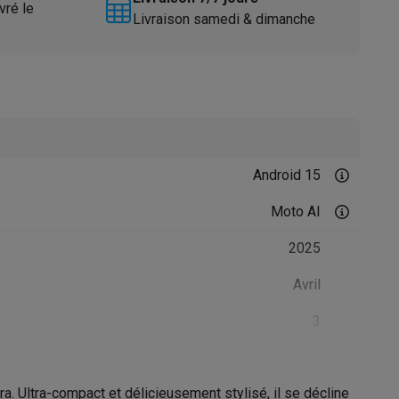
vré le
Livraison samedi & dimanche
Android 15
Accessoires
Moto AI
2025
Avril
3
é
2029
a. Ultra-compact et délicieusement stylisé, il se décline