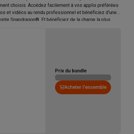
ement choisis. Accédez facilement à vos applis préférées
édition de photos, Assistant de notes,
hotos et vidéos au rendu professionnel et bénéficiez d'une
Edition video, Fonction de recherche
ointe Snapdragon®. Et bénéficiez de la charge la plus
Galaxy Fold8
S26
Coques Galaxy Flip8 & Fold8 (Ultra)
Prix du bundle
0.76 W/kg
Acheter l'ensemble
rdinateurs de bureau
B (0,4 < 0,8 W/kg)
1.43 W/kg
D (1,2 < 1,6 W/kg)
IP48