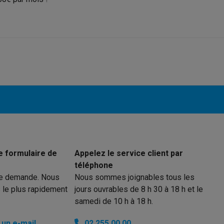
Puissance charge sans fil (W)
ions éco
2 x
Puissance charge sans fil inv
nateurs portables reconditionnés
Rachat
Design
c des éco-chèques
Aspirateurs avec des éco-chèques
Fers à rep
5G
Couleur
es à café avec des éco-cheques
Machines à soda avec des éco
Poids (g)
5.4
c des éco-chèques
Congélateurs avec des éco-chèques
Fours av
Largeur (mm)
Largeur déplié (mm)
Wi-fi 7
e formulaire de
Appelez le service client par
Hauteur (mm)
éco-cheques
Casques avec des éco-cheques
Écouteurs avec de
téléphone
re demande. Nous
Nous sommes joignables tous les
Hauteur déplié (mm)
éco-cheques
PC portables avec des éco-cheques
Écrans PC ave
 le plus rapidement
jours ouvrables de 8 h 30 à 18 h et le
samedi de 10 h à 18 h.
Profondeur (mm)
un e-mail
02 255 00 00
Profondeur déplié (mm)