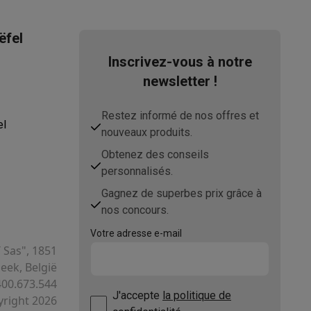
razr 60 Ultra
ëfel
Inscrivez-vous à notre
newsletter !
Restez informé de nos offres et
el
nouveaux produits.
ppareil
Swap ProteKt
USB C
Obtenez des conseils
personnalisés.
Gagnez de superbes prix grâce à
nos concours.
Votre adresse e-mail
t accessoires
T Sas", 1851
ek, België
400.673.544
51007211
J'accepte
la politique de
right 2026