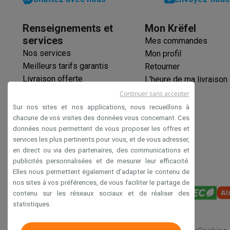
Initiatives écologiques
Lecteur d'empreinte digitale
Impact
Économies d'énergie
Recyclez votre vieux électro
Info & actions
Renseignements et
Mon Krëfel
Module GPS
Soldes
Toutes les soldes
Soldes gros électro
Soldes petit
services
Mes commandes
Capteur de lumière
Actions
Deals du moment
Promotions
Cashbacks
Soldes
Bl
Nos services
Mon profil
Voici pourquoi choisir Krëfel
Livraison offerte
Garantie du m
Meilleurs tarifs garantis
Retourner
Accéléromètre
Installation à domicile
Installation gros électro
Installation
Livraison offerte
L'heure de ma livraison
Modes de paiement
Gift card
Écochèques
Acheter à crédit
A
Garantie prolongée
Capteur de proximité
Continuer sans accepter
Service client
Réparation de votre appareil
Vérifiez votre h
Éco-chèques
Sur nos sites et nos applications, nous recueillons à
Gyroscope
Gros électro & encastrable
Trouvez votre machine à laver 
Paiement sécurisé
chacune de vos visites des données vous concernant. Ces
Petit électro
Beauté & santé
Ménage
Cuisine
Plus...
données nous permettent de vous proposer les offres et
Déclaration d'accessibilité
Compas électronique
services les plus pertinents pour vous, et de vous adresser,
Télévision & Audio
Choisissez votre télévision idéale
Une 
en direct ou via des partenaires, des communications et
Sport & Loisirs
Choisir une montre connectée
Choisir une t
Reconnaissance faciale
publicités personnalisées et de mesurer leur efficacité.
Outlet
Elles nous permettent également d’adapter le contenu de
Magnétomètre
Outlet
Toutes nos offres outlet
Outlet multimedia & téléph
nos sites à vos préférences, de vous faciliter le partage de
contenu sur les réseaux sociaux et de réaliser des
Connexions
statistiques.
Connexion USB Type C