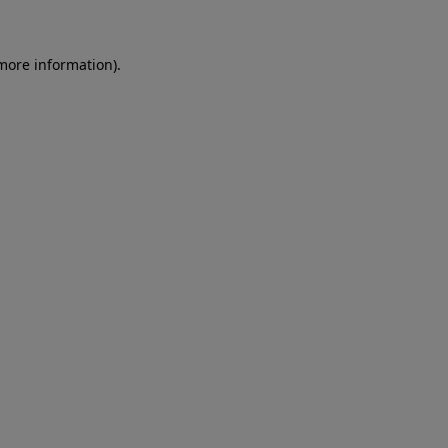
more information)
.