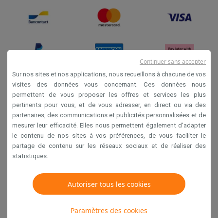
Continuer sans accepter
Sur nos sites et nos applications, nous recueillons à chacune de vos
visites des données vous concernant. Ces données nous
permettent de vous proposer les offres et services les plus
Conditions générales de vente
pertinents pour vous, et de vous adresser, en direct ou via des
Privacy
partenaires, des communications et publicités personnalisées et de
mesurer leur efficacité. Elles nous permettent également d’adapter
Disclaimer
le contenu de nos sites à vos préférences, de vous faciliter le
Cookies
partage de contenu sur les réseaux sociaux et de réaliser des
statistiques.
Krëfel NV - Steenstraat 44 - Industriezone 4 "T Sas",
1851 Humbeek, België
Autoriser tous les cookies
TVA BE 0400.673.544
Paramètres des cookies