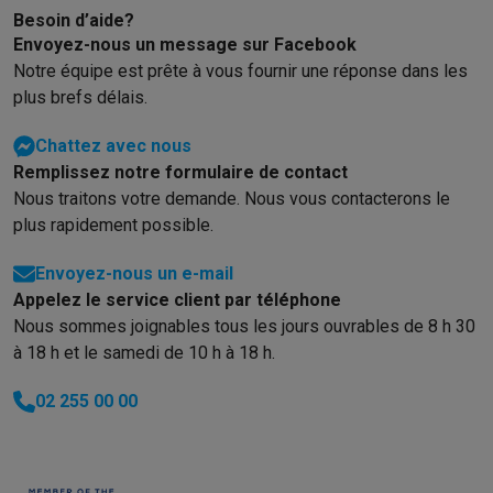
Éco-chèques info
Tous les produits éco
Toutes les promotions
prime on peut ajouter une carte microSD
Besoin d’aide?
Reconditionné
pour étendre sa mémoire ! Dans cette
Envoyez-nous un message sur Facebook
Smartphones reconditionnés
Tablettes reconditionnés
Ordinate
gamme de prix, il est très difficile de
Notre équipe est prête à vous fournir une réponse dans les
Ménage
trouver mieux que celui-ci. Je
plus brefs délais.
Machines à laver avec des éco-chèques
Sèche-linge avec des
recommande ce smartphone.
Petits appareils de cuisine
Chattez avec nous
Petits appareils de cuisine avec des éco-chèques
Machines à
Remplissez notre formulaire de contact
Grands appareils de cuisine
Nous traitons votre demande. Nous vous contacterons le
Lave-vaisselle avec des éco-chèques
Réfrigerateurs avec de
plus rapidement possible.
Climatiseurs
Climatiseurs avec des éco-chèques
Envoyez-nous un e-mail
TV & audio
Appelez le service client par téléphone
Nous sommes joignables tous les jours ouvrables de 8 h 30
TV avec des éco-cheques
Enceintes Bluetooth avec des éco-
Multimédie & téléphonie
à 18 h et le samedi de 10 h à 18 h.
Smartphones avec des éco-cheques
Tablettes avec des éco-
02 255 00 00
En route
Trottinettes électriques avec des éco-chèques
Initiatives écologiques
Impact
Économies d'énergie
Recyclez votre vieux électro