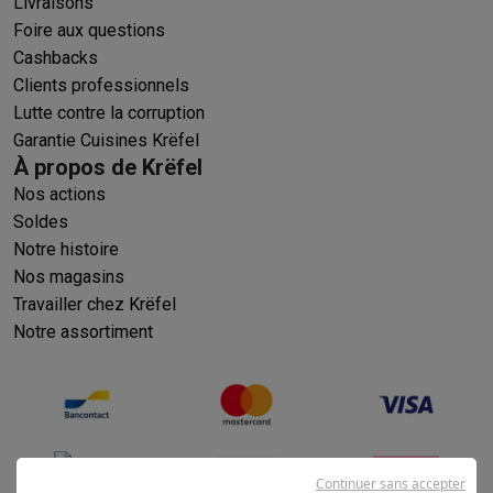
Livraisons
Foire aux questions
Cashbacks
Clients professionnels
Lutte contre la corruption
Garantie Cuisines Krëfel
À propos de Krëfel
Nos actions
Soldes
Notre histoire
Nos magasins
Travailler chez Krëfel
Notre assortiment
Continuer sans accepter