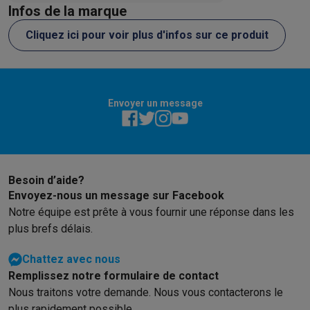
Infos de la marque
gsm dans les meilleurs délais. Encore
merci à lui.
Cliquez ici pour voir plus d'infos sur ce produit
Envoyer un message
Besoin d’aide?
Envoyez-nous un message sur Facebook
Notre équipe est prête à vous fournir une réponse dans les
plus brefs délais.
Chattez avec nous
Remplissez notre formulaire de contact
Nous traitons votre demande. Nous vous contacterons le
plus rapidement possible.