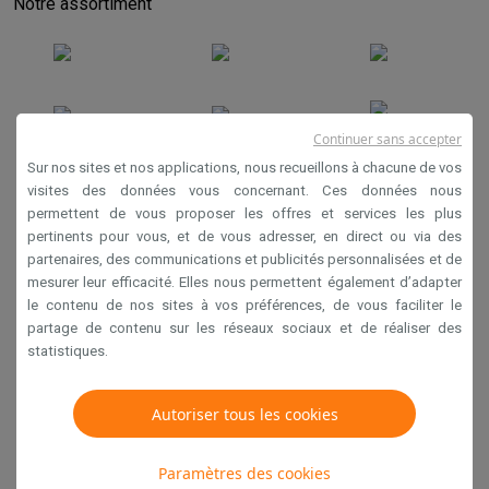
Notre assortiment
Continuer sans accepter
Sur nos sites et nos applications, nous recueillons à chacune de vos
visites des données vous concernant. Ces données nous
permettent de vous proposer les offres et services les plus
Conditions générales de vente
pertinents pour vous, et de vous adresser, en direct ou via des
Privacy
partenaires, des communications et publicités personnalisées et de
mesurer leur efficacité. Elles nous permettent également d’adapter
Disclaimer
le contenu de nos sites à vos préférences, de vous faciliter le
Cookies
partage de contenu sur les réseaux sociaux et de réaliser des
statistiques.
Krëfel NV - Steenstraat 44 - Industriezone 4 "T Sas",
1851 Humbeek, België
Autoriser tous les cookies
TVA BE 0400.673.544
Paramètres des cookies