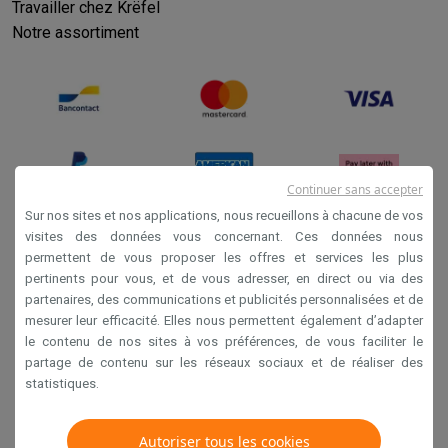
Travailler chez Krëfel
Notre assortiment
Continuer sans accepter
Sur nos sites et nos applications, nous recueillons à chacune de vos
visites des données vous concernant. Ces données nous
permettent de vous proposer les offres et services les plus
Conditions générales de vente
pertinents pour vous, et de vous adresser, en direct ou via des
Privacy
partenaires, des communications et publicités personnalisées et de
mesurer leur efficacité. Elles nous permettent également d’adapter
Disclaimer
le contenu de nos sites à vos préférences, de vous faciliter le
Cookies
partage de contenu sur les réseaux sociaux et de réaliser des
statistiques.
Krëfel NV - Steenstraat 44 - Industriezone 4 "T Sas",
1851 Humbeek, België
Autoriser tous les cookies