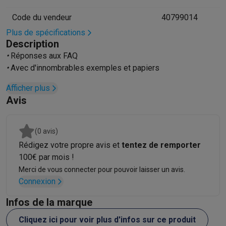
Hygiène dentaire
Brosses à dents électriques
Brossettes
Hydro
Code du vendeur
40799014
Rasage
Rasoirs électriques
Tondeuses barbe
Tondeuses multif
Plus de spécifications
Épilation
Épilateurs à lumière pulsée
Épilateurs
Rasoirs électriq
Description
Beauté
Soin du visage
Masques LED
Miroirs
Manucure & pédicu
•
Réponses aux FAQ
Massage
Massage pieds
Sièges de massage
Massage cou & 
•
Avec d'innombrables exemples et papiers
Santé
Pèse-personne
Tensiomètres
Électrostimulation
Appareils
Pour le bébé
Babyphones
Tire-laits
Chauffe-biberons
Aérosols
H
Afficher plus
Avis
TV, audio & photo
TV & projecteurs
TV
TV avec barre de son
TV 2026
TV LG
TV Sam
Périphériques TV
Barres de son
Home-cinema
Amplificateurs
Me
(0 avis)
Casques & Écouteurs
Casques
Casques Bluetooth
Écouteurs
Éco
Rédigez votre propre avis et
tentez de remporter
Enceintes
Enceintes
Enceintes Bluetooth
Enceintes connectées
100€ par mois !
Audio domestique
Radios & réveils
Tourne-disque
Chaînes hifi
Merci de vous connecter pour pouvoir laisser un avis.
Navigation
Dashcams
GPS
Coyote
Accessoires GPS
Connexion
Accessoires TV & audio
Supports
Câbles
Lecteurs multimédias
Appareils photo
Appareils photo numériques
Appareils photo i
Infos de la marque
Vidéo
GoPro
Action cams
Drones
Caméscopes
Cliquez ici pour voir plus d'infos sur ce produit