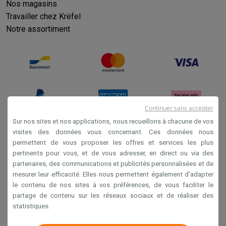
Nos magasins
Travailler chez Krëfel
Notre assortiment
Continuer sans accepter
Sur nos sites et nos applications, nous recueillons à chacune de vos
visites des données vous concernant. Ces données nous
permettent de vous proposer les offres et services les plus
Conditions générales de vente
pertinents pour vous, et de vous adresser, en direct ou via des
Privacy
partenaires, des communications et publicités personnalisées et de
mesurer leur efficacité. Elles nous permettent également d’adapter
Disclaimer
le contenu de nos sites à vos préférences, de vous faciliter le
Cookies
partage de contenu sur les réseaux sociaux et de réaliser des
statistiques.
Krëfel NV - Steenstraat 44 - Industriezone 4 "T Sas",