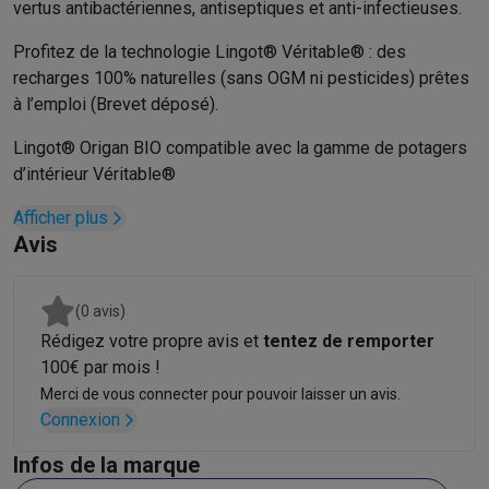
vertus antibactériennes, antiseptiques et anti-infectieuses.
Hygiène dentaire
Brosses à dents électriques
Brossettes
Hydro
Profitez de la technologie Lingot® Véritable® : des
Rasage
Rasoirs électriques
Tondeuses barbe
Tondeuses multif
recharges 100% naturelles (sans OGM ni pesticides) prêtes
Épilation
Épilateurs à lumière pulsée
Épilateurs
Rasoirs électriq
à l’emploi (Brevet déposé).
Beauté
Soin du visage
Masques LED
Miroirs
Manucure & pédicu
Massage
Massage pieds
Sièges de massage
Massage cou & 
Lingot® Origan BIO compatible avec la gamme de potagers
Santé
Pèse-personne
Tensiomètres
Électrostimulation
Appareils
d’intérieur Véritable®
Pour le bébé
Babyphones
Tire-laits
Chauffe-biberons
Aérosols
H
TV, audio & photo
Afficher plus
Avis
TV & projecteurs
TV
TV avec barre de son
TV 2026
TV LG
TV Sam
Périphériques TV
Barres de son
Home-cinema
Amplificateurs
Me
Casques & Écouteurs
Casques
Casques Bluetooth
Écouteurs
Éco
(0 avis)
Enceintes
Enceintes
Enceintes Bluetooth
Enceintes connectées
Rédigez votre propre avis et
tentez de remporter
Audio domestique
Radios & réveils
Tourne-disque
Chaînes hifi
100€ par mois !
Navigation
Dashcams
GPS
Coyote
Accessoires GPS
Merci de vous connecter pour pouvoir laisser un avis.
Accessoires TV & audio
Supports
Câbles
Lecteurs multimédias
Connexion
Appareils photo
Appareils photo numériques
Appareils photo i
Vidéo
GoPro
Action cams
Drones
Caméscopes
Infos de la marque