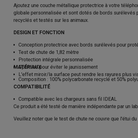
Appareils photo
Appareils photo numériques
Appareils pho
Ajoutez une couche métallique protectrice à votre téléphon
Vidéo
GoPro
Action cams
Drones
Caméscopes
globale personnalisée et sont dotés de bords surélevés pou
À charger avec …
Charger s
Accessoires photo
Housses de transport
Flashs & filtres
C
recyclés et testés sur les animaux.
Téléphonie & montres connectées
DESIGN ET FONCTION
GSM
Smartphones
Apple iPhone
Smartphones Samsung
GS
Reconditionné
Smartphones reconditionnés
Rachat
Conception protectrice avec bords surélevés pour protég
Protection GSM
Coques iPhone
Coques Samsung
Toutes l
Test de chute de 1,82 mètre
Montres connectées
Montres connectées
Trackers d’activi
Protection intégrale personnalisée
Chargeurs GSM
Chargeurs et câbles
Chargeurs sans fil
Câb
MATÉRIAUX
Optimisé pour éviter le jaunissement
Accessoires GSM
AirTags & traceurs GPS
Écouteurs sans f
L'effet miroir/la surface peut rendre les rayures plus vi
Téléphones fixes
Téléphones fixes
Talkie walkie
Babyphon
Composition : 100% polycarbonate recyclé et 50% poly
Ordinateurs & tablettes
COMPATIBILITÉ
Ordinateurs
PC portables
PC portables gamer
Apple MacB
Compatible avec les chargeurs sans fil IDEAL
Périphériques IT
Souris
Claviers
Webcams
Enceintes PC
Ca
Ce produit a été testé de manière indépendante par un labo
Tablettes & liseuses
Tablettes
Apple iPad
Samsung Galaxy
Imprimer
Imprimantes
Cartouches d'encre & papier
Cricut
Veuillez noter que le test de chute ne couvre que l'étu
Réseau & wifi
Routeurs & points d'accès
Adaptateurs CPL 
Mémoire & stockage
Disques durs externes
SSD
Clés USB