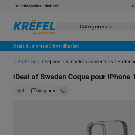
Outlet
Magasins
Jobs
Deals
C
Catégories
Gros électro & encastrable
Lavage & séchage
Machines à laver
Sèche-linge
Sets machi
Lave-vaisselle
Lave-vaisselle
Lave-vaisselle encastrable
Deals du moment
Giftcard
Rachat
Refroidir & congeler
Réfrigérateurs
Réfrigérateurs encastr
Appareils encastrables
Lave-vaisselle encastrables
Fours
Krefel.be
Téléphonie & montres connectées
Protect
Fours & micro-ondes
Fours
Micro-ondes
Taques de cuisson
Taques de cuisson
Taques induction
Taq
iDeal of Sweden Coque pour iPhone 1
Hottes
Hottes
Cuisinières
Cuisinières
Cuisinières mixtes
Cuisinières élec
0
Comparer
Petits appareils encastrables
Tiroirs chauffants
Machines 
Petits appareils de cuisine
Café
Machines à café
Machines à café automatiques
Machi
Petit-déjeuner
Bouilloires
Grille-pains
Machines à pain
Tran
Friture & grillades
Airfryers
Friteuses
Grills
TeppanYaki
Mach