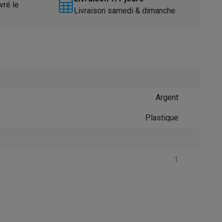
vré le
Livraison samedi & dimanche
Argent
Accessoires
Plastique
1
61007645