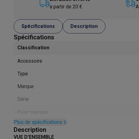
Animaux
Distributeur de croquettes automatique
Litière a
à partir de 20 €
A
Beauté & santé
Soins des cheveux
Sèche-cheveux
Lisseurs
Fers à boucler
Hygiène dentaire
Brosses à dents électriques
Brossettes
H
Spécifications
Description
Rasage
Rasoirs électriques
Tondeuses barbe
Tondeuses mu
Spécifications
Épilation
Épilateurs à lumière pulsée
Épilateurs
Rasoirs éle
Classification
Beauté
Soin du visage
Masques LED
Miroirs
Manucure & pé
Massage
Massage pieds
Sièges de massage
Massage co
Accessoire
Santé
Pèse-personne
Tensiomètres
Électrostimulation
Appa
Pour le bébé
Babyphones
Tire-laits
Chauffe-biberons
Aéros
Type
TV, audio & photo
Marque
TV & projecteurs
TV
TV avec barre de son
TV 2026
TV LG
TV
Périphériques TV
Barres de son
Home-cinema
Amplificateu
Série
Casques & Écouteurs
Casques
Casques Bluetooth
Écouteu
Enceintes
Enceintes
Enceintes Bluetooth
Enceintes connec
Pour marque
Audio domestique
Radios & réveils
Tourne-disque
Chaînes h
Plus de spécifications
Navigation
Dashcams
GPS
Coyote
Accessoires GPS
Apple iPhone
Description
Accessoires TV & audio
Supports
Câbles
Lecteurs multimé
VUE D'ENSEMBLE
Coque