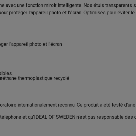
Marque
to instantanés
Appareils Canon
Appareils Nikon
Objectifs
e avec une fonction miroir intelligente. Nos étuis transparents s
r protéger l'appareil photo et l'écran. Optimisés pour éviter le 
ans fil, Câble de recharge
EAN
artes SD
Trépieds & supports
Accessoires action cam
Code du vendeur
M avec touches
Smartphones reconditionnés
iPhone 17
Samsung 
er l'appareil photo et l'écran
es coques
Protections d'écran
Coques iPhone 17
Coques Galaxy 
té
Bracelets
Chargeurs
les USB C
Câbles lightning
Powerbanks
il
Supports GSM voiture
Cartes micro SD
Autres accessoires
sibles.
es
uréthane thermoplastique recyclé
ook
PC portables Windows
PC Copilot+
Chromebooks
Écrans PC
O
sques PC
Microphones
Stations d'acceuil
Lecteurs CD externes
ratoire internationalement reconnu. Ce produit a été testé d'une
 Tab
Housses pour tablette
Liseuses
Accessoires
i du téléphone et qu'IDEAL OF SWEDEN n'est pas responsable de
& Wi-Fi
Mesh Wi-Fi
Switchs
Câbles de réseau
Cartes SD
CD & DVD