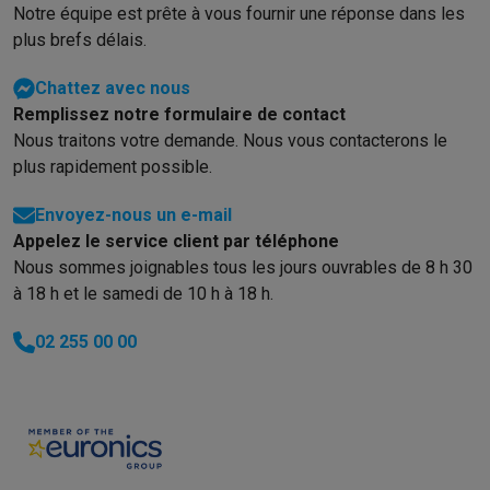
Gaming
Notre équipe est prête à vous fournir une réponse dans les
PlayStation
PlayStation 5
Jeux PS5
Jeux PS4
Manettes PlaySta
plus brefs délais.
Nintendo
Nintendo Switch 2
Jeux Nintendo Switch
Manettes Nin
Xbox
Jeux Xbox
Manettes Xbox
Casques Xbox
Accessoires Xb
Chattez avec nous
PC gaming
PC portables gamer
PC gamer
Écrans gaming
Souris
Remplissez notre formulaire de contact
Setup gaming
Casques gaming
Microphones gaming
Chaises g
Nous traitons votre demande. Nous vous contacterons le
Consoles de jeu
plus rapidement possible.
Maison & objets connectés
Envoyez-nous un e-mail
Montres connectées
Montres connectées
Trackers d’activité
Br
Appelez le service client par téléphone
Mobilité
Trottinettes électriques
Dashcams
GPS
Coyote
Accessoi
Nous sommes joignables tous les jours ouvrables de 8 h 30
Sécurité & protection
Caméras de surveillance
Système d’alar
à 18 h et le samedi de 10 h à 18 h.
Paiement connecté
Terminaux de paiement
Accessoires SumU
Ambiance & confort
Éclairage
Panneaux solaires plug & play
Ass
02 255 00 00
Divertissement
Smart TV
Enceintes connectées
Google TV Stre
Cuisine
Réfrigérateurs connectés
Lave-vaisselle connectés
Mac
Ménage & santé
Lave-linge connectés
Sèche-linge connectés
T
Produits éco
Éco-chèques