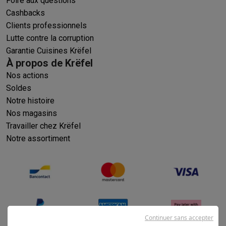
Foire aux questions
Cashbacks
Clients professionnels
Lutte contre la corruption
Garantie Cuisines Krëfel
À propos de Krëfel
Nos actions
Soldes
Notre histoire
Nos magasins
Travailler chez Krëfel
Notre assortiment
Continuer sans accepter