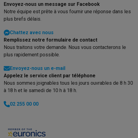
Gaming
Envoyez-nous un message sur Facebook
PlayStation
PlayStation 5
Jeux PS5
Jeux PS4
Manettes PlaySta
Notre équipe est prête à vous fournir une réponse dans les
Nintendo
Nintendo Switch 2
Jeux Nintendo Switch
Manettes Nin
plus brefs délais.
Xbox
Jeux Xbox
Manettes Xbox
Casques Xbox
Accessoires Xb
PC gaming
PC portables gamer
PC gamer
Écrans gaming
Souris
Chattez avec nous
Setup gaming
Casques gaming
Microphones gaming
Chaises g
Remplissez notre formulaire de contact
Consoles de jeu
Nous traitons votre demande. Nous vous contacterons le
Maison & objets connectés
plus rapidement possible.
Montres connectées
Montres connectées
Trackers d’activité
Br
Envoyez-nous un e-mail
Mobilité
Trottinettes électriques
Dashcams
GPS
Coyote
Accessoi
Appelez le service client par téléphone
Sécurité & protection
Caméras de surveillance
Système d’alar
Nous sommes joignables tous les jours ouvrables de 8 h 30
Paiement connecté
Terminaux de paiement
Accessoires SumU
à 18 h et le samedi de 10 h à 18 h.
Ambiance & confort
Éclairage
Panneaux solaires plug & play
Ass
Divertissement
Smart TV
Enceintes connectées
Google TV Stre
02 255 00 00
Cuisine
Réfrigérateurs connectés
Lave-vaisselle connectés
Mac
Ménage & santé
Lave-linge connectés
Sèche-linge connectés
T
Produits éco
Éco-chèques