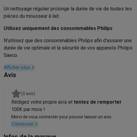
Accessoires photo
Housses de transport
Flashs & filtres
Carte
Téléphonie & montres connectées
Un nettoyage régulier prolonge la durée de vie de toutes les
GSM
Smartphones
Apple iPhone
Smartphones Samsung
GSM av
pièces du mousseur à lait.
Reconditionné
Smartphones reconditionnés
Rachat
Utilisez uniquement des consommables Philips
Protection GSM
Coques iPhone
Coques Samsung
Toutes les c
Montres connectées
Montres connectées
Trackers d’activité
Br
N'utilisez que des consommables Philips afin d'assurer une
Chargeurs GSM
Chargeurs et câbles
Chargeurs sans fil
Câbles 
durée de vie optimale et la sécurité de vos appareils Philips
Accessoires GSM
AirTags & traceurs GPS
Écouteurs sans fil
Su
Saeco.
Téléphones fixes
Téléphones fixes
Talkie walkie
Babyphones
Afficher plus
Ordinateurs & tablettes
Avis
Ordinateurs
PC portables
PC portables gamer
Apple MacBook
P
Périphériques IT
Souris
Claviers
Webcams
Enceintes PC
Casque
Tablettes & liseuses
Tablettes
Apple iPad
Samsung Galaxy Tab
(0 avis)
Imprimer
Imprimantes
Cartouches d'encre & papier
Cricut
Rédigez votre propre avis et
tentez de remporter
Réseau & wifi
Routeurs & points d'accès
Adaptateurs CPL & Wi
100€ par mois !
Mémoire & stockage
Disques durs externes
SSD
Clés USB
Cart
Merci de vous connecter pour pouvoir laisser un avis.
Logiciels
Windows & Microsoft Office
Anti-Virus
Autres logiciel
Connexion
Accessoires IT
Chargeurs & câbles
Housses & sacs
Supports
T
Infos de la marque