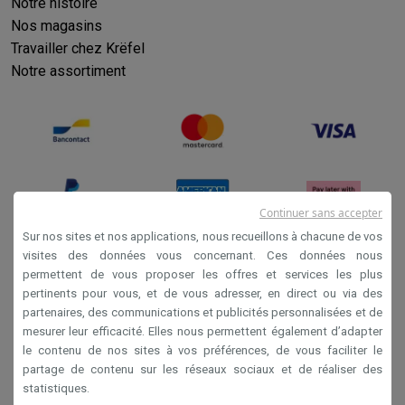
Notre histoire
Nos magasins
Travailler chez Krëfel
Notre assortiment
Continuer sans accepter
Sur nos sites et nos applications, nous recueillons à chacune de vos
visites des données vous concernant. Ces données nous
permettent de vous proposer les offres et services les plus
Conditions générales de vente
pertinents pour vous, et de vous adresser, en direct ou via des
Privacy
partenaires, des communications et publicités personnalisées et de
mesurer leur efficacité. Elles nous permettent également d’adapter
Disclaimer
le contenu de nos sites à vos préférences, de vous faciliter le
Cookies
partage de contenu sur les réseaux sociaux et de réaliser des
statistiques.