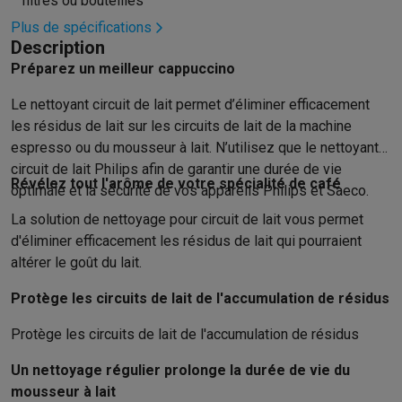
filtres ou bouteilles
Hygiène dentaire
Brosses à dents électriques
Brossettes
Hydro
Plus de spécifications
Rasage
Rasoirs électriques
Tondeuses barbe
Tondeuses multif
Description
Épilation
Épilateurs à lumière pulsée
Épilateurs
Rasoirs électriq
Préparez un meilleur cappuccino
Beauté
Soin du visage
Masques LED
Miroirs
Manucure & pédicu
Le nettoyant circuit de lait permet d’éliminer efficacement
Massage
Massage pieds
Sièges de massage
Massage cou & 
les résidus de lait sur les circuits de lait de la machine
Santé
Pèse-personne
Tensiomètres
Électrostimulation
Appareils
espresso ou du mousseur à lait. N’utilisez que le nettoyant
Pour le bébé
Babyphones
Tire-laits
Chauffe-biberons
Aérosols
H
circuit de lait Philips afin de garantir une durée de vie
TV, audio & photo
Révélez tout l'arôme de votre spécialité de café
optimale et la sécurité de vos appareils Philips et Saeco.
TV & projecteurs
TV
TV avec barre de son
TV 2026
TV LG
TV Sam
La solution de nettoyage pour circuit de lait vous permet
Périphériques TV
Barres de son
Home-cinema
Amplificateurs
Me
d'éliminer efficacement les résidus de lait qui pourraient
Casques & Écouteurs
Casques
Casques Bluetooth
Écouteurs
Éco
altérer le goût du lait.
Enceintes
Enceintes
Enceintes Bluetooth
Enceintes connectées
Audio domestique
Radios & réveils
Tourne-disque
Chaînes hifi
Protège les circuits de lait de l'accumulation de résidus
Navigation
Dashcams
GPS
Coyote
Accessoires GPS
Protège les circuits de lait de l'accumulation de résidus
Accessoires TV & audio
Supports
Câbles
Lecteurs multimédias
Appareils photo
Appareils photo numériques
Appareils photo i
Un nettoyage régulier prolonge la durée de vie du
Vidéo
GoPro
Action cams
Drones
Caméscopes
mousseur à lait